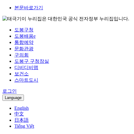
본문바로가기
이 누리집은 대한민국 공식 전자정부 누리집입니다.
도봉구청
도봉배움e
통합예약
문화관광
구의회
도봉구 구청장실
디비디비맵
보건소
스마트도시
로그인
Language
English
中文
日本語
Tiếng Việt