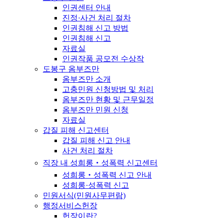
인권센터 안내
진정·사건 처리 절차
인권침해 신고 방법
인권침해 신고
자료실
인권작품 공모전 수상작
도봉구 옴부즈만
옴부즈만 소개
고충민원 신청방법 및 처리
옴부즈만 현황 및 근무일정
옴부즈만 민원 신청
자료실
갑질 피해 신고센터
갑질 피해 신고 안내
사건 처리 절차
직장 내 성희롱‧성폭력 신고센터
성희롱‧성폭력 신고 안내
성희롱·성폭력 신고
민원서식(민원사무편람)
행정서비스헌장
헌장이란?