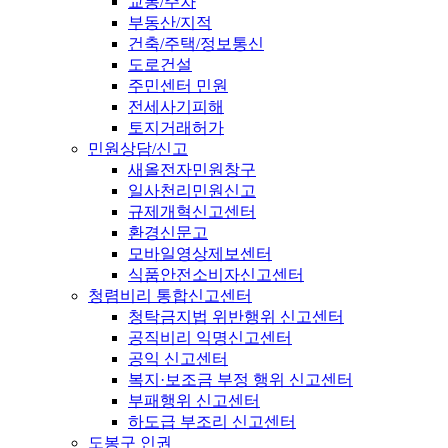
교통/주차
부동산/지적
건축/주택/정보통신
도로건설
주민센터 민원
전세사기피해
토지거래허가
민원상담/신고
새올전자민원창구
일사천리민원신고
규제개혁신고센터
환경신문고
모바일영상제보센터
식품안전소비자신고센터
청렴비리 통합신고센터
청탁금지법 위반행위 신고센터
공직비리 익명신고센터
공익 신고센터
복지·보조금 부정 행위 신고센터
부패행위 신고센터
하도급 부조리 신고센터
도봉구 인권