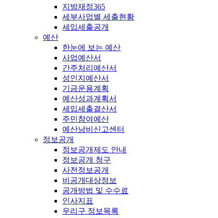
지방재정365
세부사업별 세출현황
세입세출공개
예산
한눈에 보는 예산
사업예산서
간주처리예산서
성인지예산서
기금운용계획
예산성과계획서
세입세출결산서
주민참여예산
예산낭비신고센터
정보공개
정보공개제도 안내
정보공개 청구
사전정보공개
비공개대상정보
공개방법 및 수수료
인사지표
우리구 정보목록