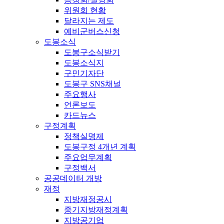
위원회 현황
달라지는 제도
예비군버스신청
도봉소식
도봉구소식받기
도봉소식지
구민기자단
도봉구 SNS채널
주요행사
언론보도
카드뉴스
구정계획
정책실명제
도봉구정 4개년 계획
주요업무계획
구정백서
공공데이터 개방
재정
지방재정공시
중기지방재정계획
지방공기업