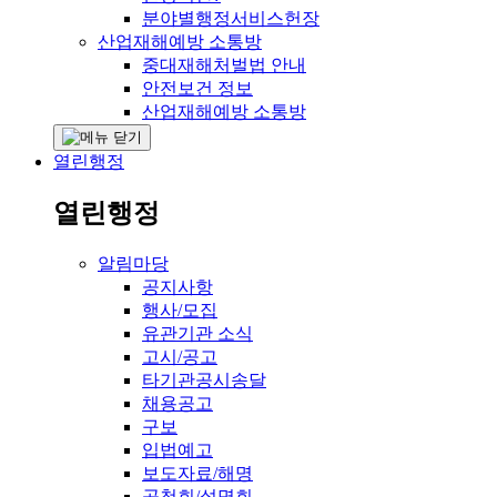
분야별행정서비스헌장
산업재해예방 소통방
중대재해처벌법 안내
안전보건 정보
산업재해예방 소통방
열린행정
열린행정
알림마당
공지사항
행사/모집
유관기관 소식
고시/공고
타기관공시송달
채용공고
구보
입법예고
보도자료/해명
공청회/설명회