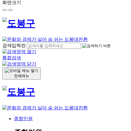
화면크기
검색입력란
통합검색
전체메뉴
종합민원