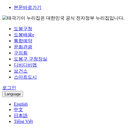
본문바로가기
이 누리집은 대한민국 공식 전자정부 누리집입니다.
도봉구청
도봉배움e
통합예약
문화관광
구의회
도봉구 구청장실
디비디비맵
보건소
스마트도시
로그인
Language
English
中文
日本語
Tiếng Việt