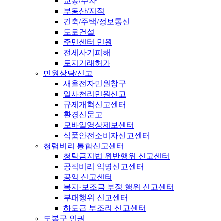
교통/주차
부동산/지적
건축/주택/정보통신
도로건설
주민센터 민원
전세사기피해
토지거래허가
민원상담/신고
새올전자민원창구
일사천리민원신고
규제개혁신고센터
환경신문고
모바일영상제보센터
식품안전소비자신고센터
청렴비리 통합신고센터
청탁금지법 위반행위 신고센터
공직비리 익명신고센터
공익 신고센터
복지·보조금 부정 행위 신고센터
부패행위 신고센터
하도급 부조리 신고센터
도봉구 인권