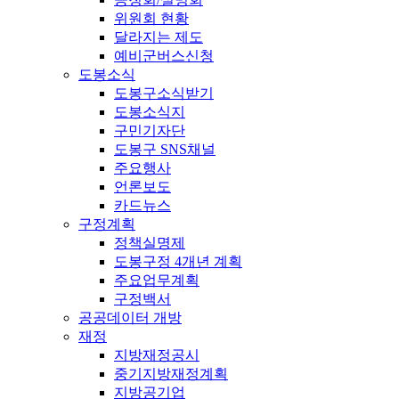
위원회 현황
달라지는 제도
예비군버스신청
도봉소식
도봉구소식받기
도봉소식지
구민기자단
도봉구 SNS채널
주요행사
언론보도
카드뉴스
구정계획
정책실명제
도봉구정 4개년 계획
주요업무계획
구정백서
공공데이터 개방
재정
지방재정공시
중기지방재정계획
지방공기업