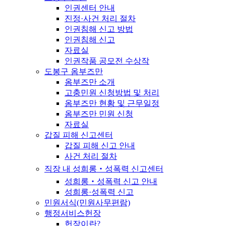
인권센터 안내
진정·사건 처리 절차
인권침해 신고 방법
인권침해 신고
자료실
인권작품 공모전 수상작
도봉구 옴부즈만
옴부즈만 소개
고충민원 신청방법 및 처리
옴부즈만 현황 및 근무일정
옴부즈만 민원 신청
자료실
갑질 피해 신고센터
갑질 피해 신고 안내
사건 처리 절차
직장 내 성희롱‧성폭력 신고센터
성희롱‧성폭력 신고 안내
성희롱·성폭력 신고
민원서식(민원사무편람)
행정서비스헌장
헌장이란?