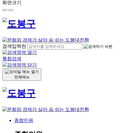
화면크기
검색입력란
통합검색
전체메뉴
종합민원