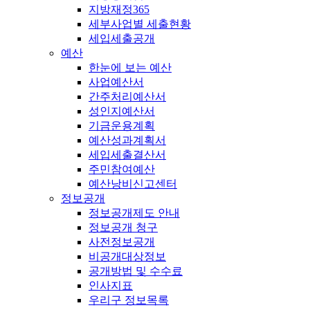
지방재정365
세부사업별 세출현황
세입세출공개
예산
한눈에 보는 예산
사업예산서
간주처리예산서
성인지예산서
기금운용계획
예산성과계획서
세입세출결산서
주민참여예산
예산낭비신고센터
정보공개
정보공개제도 안내
정보공개 청구
사전정보공개
비공개대상정보
공개방법 및 수수료
인사지표
우리구 정보목록