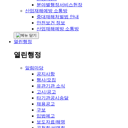
분야별행정서비스헌장
산업재해예방 소통방
중대재해처벌법 안내
안전보건 정보
산업재해예방 소통방
열린행정
열린행정
알림마당
공지사항
행사/모집
유관기관 소식
고시/공고
타기관공시송달
채용공고
구보
입법예고
보도자료/해명
공청회/설명회