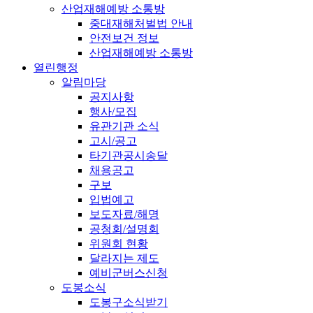
산업재해예방 소통방
중대재해처벌법 안내
안전보건 정보
산업재해예방 소통방
열린행정
알림마당
공지사항
행사/모집
유관기관 소식
고시/공고
타기관공시송달
채용공고
구보
입법예고
보도자료/해명
공청회/설명회
위원회 현황
달라지는 제도
예비군버스신청
도봉소식
도봉구소식받기