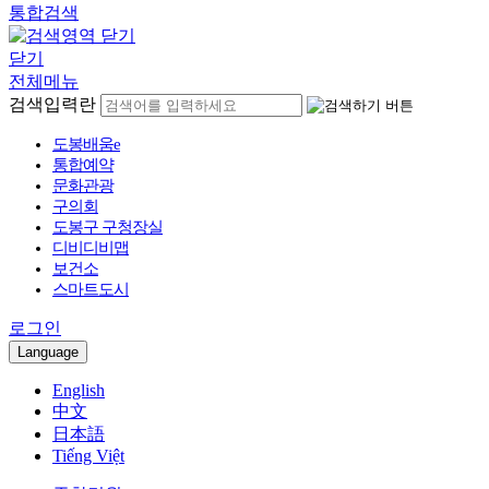
통합검색
닫기
전체메뉴
검색입력란
도봉배움e
통합예약
문화관광
구의회
도봉구 구청장실
디비디비맵
보건소
스마트도시
로그인
Language
English
中文
日本語
Tiếng Việt