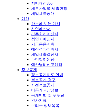
지방재정365
세부사업별 세출현황
세입세출공개
예산
한눈에 보는 예산
사업예산서
간주처리예산서
성인지예산서
기금운용계획
예산성과계획서
세입세출결산서
주민참여예산
예산낭비신고센터
정보공개
정보공개제도 안내
정보공개 청구
사전정보공개
비공개대상정보
공개방법 및 수수료
인사지표
우리구 정보목록