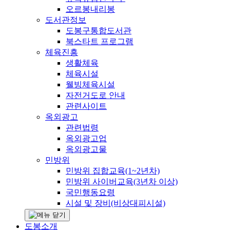
오르봉내리봉
도서관정보
도봉구통합도서관
북스타트 프로그램
체육진흥
생활체육
체육시설
웰빙체육시설
자전거도로 안내
관련사이트
옥외광고
관련법령
옥외광고업
옥외광고물
민방위
민방위 집합교육(1~2년차)
민방위 사이버교육(3년차 이상)
국민행동요령
시설 및 장비(비상대피시설)
도봉소개