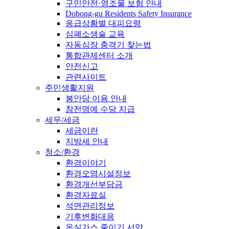
구민안전·영조물 보험 안내
Dobong-gu Residents Safety Insurance
응급상황별 대피요령
심폐소생술 교육
자동심장 충격기 찾는법
통합관제센터 소개
안전신고
관련사이트
주민생활지원
봉안당 이용 안내
참전명예 수당 지급
세무/세금
세금이란
지방세 안내
청소/환경
환경이야기
환경오염시설정보
환경개선부담금
환경자료실
석면관리정보
기후변화대응
온실가스 줄이기 서약