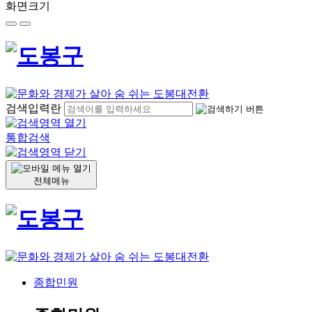
화면크기
검색입력란
통합검색
전체메뉴
종합민원