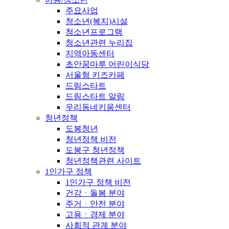
주요사업
청소년(복지)시설
청소년프로그램
청소년관련 누리집
지역아동센터
초안꿈마루 어린이식당
서울형 키즈카페
드림스타트
드림스타트 알림
우리동네키움센터
청년정책
도봉청년
청년정책 비전
도봉구 청년정책
청년정책관련 사이트
1인가구 정책
1인가구 정책 비전
건강ㆍ돌봄 분야
주거ㆍ안전 분야
고용ㆍ경제 분야
사회적 관계 분야