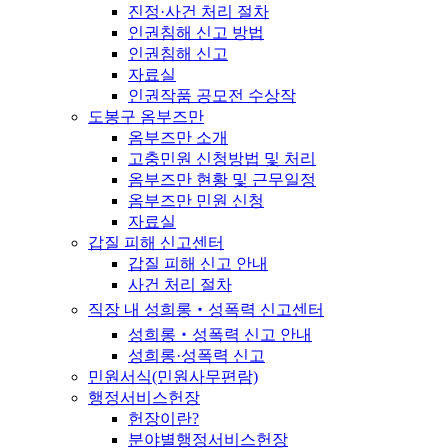
진정·사건 처리 절차
인권침해 신고 방법
인권침해 신고
자료실
인권작품 공모전 수상작
도봉구 옴부즈만
옴부즈만 소개
고충민원 신청방법 및 처리
옴부즈만 현황 및 근무일정
옴부즈만 민원 신청
자료실
갑질 피해 신고센터
갑질 피해 신고 안내
사건 처리 절차
직장 내 성희롱‧성폭력 신고센터
성희롱‧성폭력 신고 안내
성희롱·성폭력 신고
민원서식(민원사무편람)
행정서비스헌장
헌장이란?
분야별행정서비스헌장