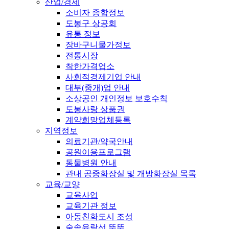
산업/경제
소비자 종합정보
도봉구 상공회
유통 정보
장바구니물가정보
전통시장
착한가격업소
사회적경제기업 안내
대부(중개)업 안내
소상공인 개인정보 보호수칙
도봉사랑 상품권
계약희망업체등록
지역정보
의료기관/약국안내
공원이용프로그램
동물병원 안내
관내 공중화장실 및 개방화장실 목록
교육/교양
교육사업
교육기관 정보
아동친화도시 조성
숲속유람선 뚜뚜