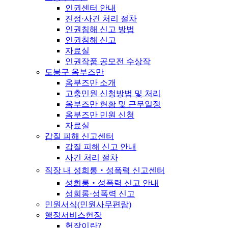
인권센터 안내
진정·사건 처리 절차
인권침해 신고 방법
인권침해 신고
자료실
인권작품 공모전 수상작
도봉구 옴부즈만
옴부즈만 소개
고충민원 신청방법 및 처리
옴부즈만 현황 및 근무일정
옴부즈만 민원 신청
자료실
갑질 피해 신고센터
갑질 피해 신고 안내
사건 처리 절차
직장 내 성희롱‧성폭력 신고센터
성희롱‧성폭력 신고 안내
성희롱·성폭력 신고
민원서식(민원사무편람)
행정서비스헌장
헌장이란?