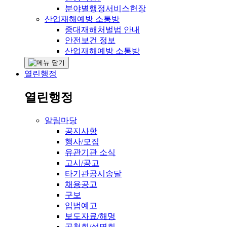
분야별행정서비스헌장
산업재해예방 소통방
중대재해처벌법 안내
안전보건 정보
산업재해예방 소통방
열린행정
열린행정
알림마당
공지사항
행사/모집
유관기관 소식
고시/공고
타기관공시송달
채용공고
구보
입법예고
보도자료/해명
공청회/설명회