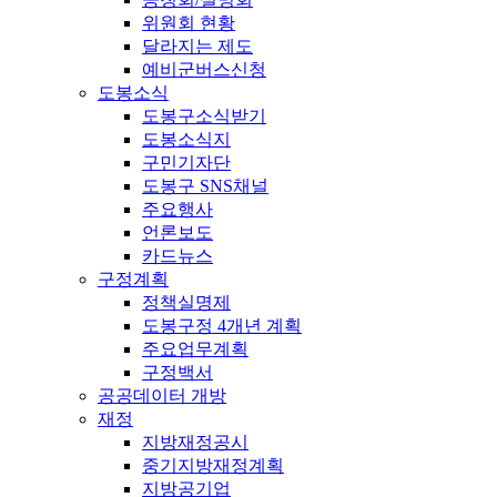
위원회 현황
달라지는 제도
예비군버스신청
도봉소식
도봉구소식받기
도봉소식지
구민기자단
도봉구 SNS채널
주요행사
언론보도
카드뉴스
구정계획
정책실명제
도봉구정 4개년 계획
주요업무계획
구정백서
공공데이터 개방
재정
지방재정공시
중기지방재정계획
지방공기업