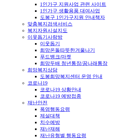
1인가구 지원사업 관련 사이트
1인가구 생활용품 대여사업
도봉구 1인가구지원 안내책자
맞춤복지검색서비스
복지자원시설지도
이웃돕기사랑방
이웃돕기
희망온돌따뜻한겨울나기
푸드뱅크/마켓
희망두배 청년통장/꿈나래통장
희망복지상담
도봉희망복지센터 운영 안내
코로나19
코로나19 상황안내
코로나19 예방접종
재난안전
폭염행동요령
제설대책
치수예방
재난재해
재난유형별 행동요령