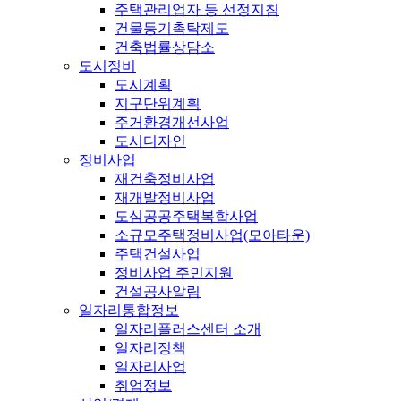
주택관리업자 등 선정지침
건물등기촉탁제도
건축법률상담소
도시정비
도시계획
지구단위계획
주거환경개선사업
도시디자인
정비사업
재건축정비사업
재개발정비사업
도심공공주택복합사업
소규모주택정비사업(모아타운)
주택건설사업
정비사업 주민지원
건설공사알림
일자리통합정보
일자리플러스센터 소개
일자리정책
일자리사업
취업정보