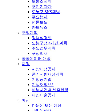
도봉소식지
구민기자단
도봉구 SNS채널
주요행사
언론보도
카드뉴스
구정계획
정책실명제
도봉구정 4개년 계획
주요업무계획
구정백서
공공데이터 개방
재정
지방재정공시
중기지방재정계획
지방공기업
지방재정365
세부사업별 세출현황
세입세출공개
예산
한눈에 보는 예산
사업예산서