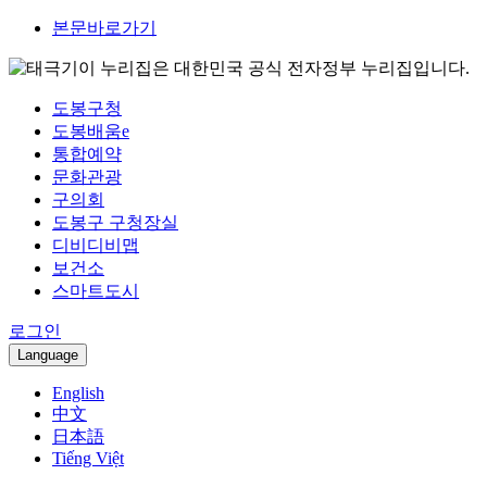
본문바로가기
이 누리집은 대한민국 공식 전자정부 누리집입니다.
도봉구청
도봉배움e
통합예약
문화관광
구의회
도봉구 구청장실
디비디비맵
보건소
스마트도시
로그인
Language
English
中文
日本語
Tiếng Việt