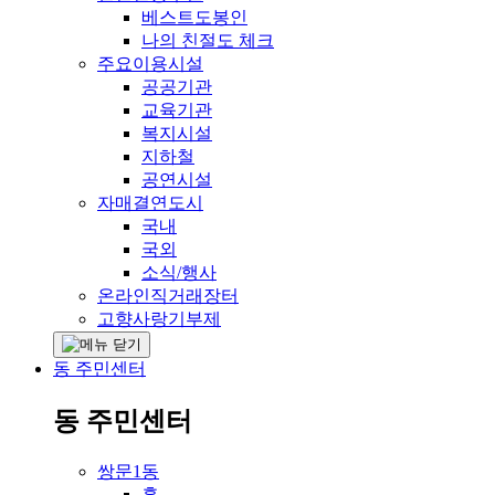
베스트도봉인
나의 친절도 체크
주요이용시설
공공기관
교육기관
복지시설
지하철
공연시설
자매결연도시
국내
국외
소식/행사
온라인직거래장터
고향사랑기부제
동 주민센터
동 주민센터
쌍문1동
홈