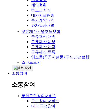
계약현황
하도급계약
대가지급현황
수의계약내역
하자검사내역
구유재산‧영조물보험
구유재산 개요
구유재산 대부
구유재산 매각
구유재산 목록
영조물(공공시설물)·구민안전보험
스마트도시
소통참여
소통참여
통합구민참여서비스
구민참여 서비스
나의 구정참여