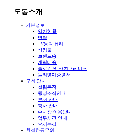
도봉소개
기본정보
일반현황
연혁
구/동의 유래
상징물
브랜드송
캐릭터송
슬로건 및 캐치프레이즈
둘리명예증명서
구청 안내
설립목적
행정조직안내
부서 안내
청사 안내
주차장 이용안내
업무시간 안내
오시는길
친절한공무원