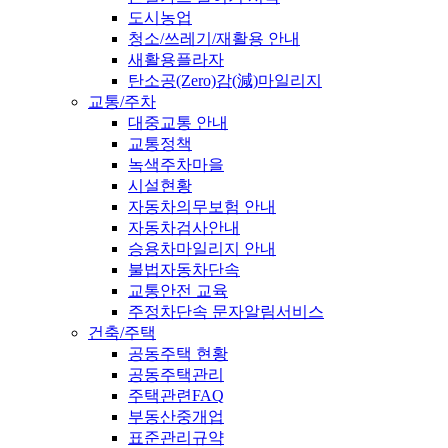
도시농업
청소/쓰레기/재활용 안내
새활용플라자
탄소공(Zero)감(減)마일리지
교통/주차
대중교통 안내
교통정책
녹색주차마을
시설현황
자동차의무보험 안내
자동차검사안내
승용차마일리지 안내
불법자동차단속
교통안전 교육
주정차단속 문자알림서비스
건축/주택
공동주택 현황
공동주택관리
주택관련FAQ
부동산중개업
표준관리규약