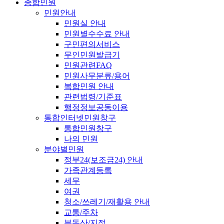
종합민원
민원안내
민원실 안내
민원별수수료 안내
구민편의서비스
무인민원발급기
민원관련FAQ
민원사무분류/용어
복합민원 안내
관련법령/기준표
행정정보공동이용
통합인터넷민원창구
통합민원창구
나의 민원
분야별민원
정부24(보조금24) 안내
가족관계등록
세무
여권
청소/쓰레기/재활용 안내
교통/주차
부동산/지적