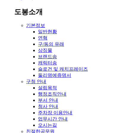
도봉소개
기본정보
일반현황
연혁
구/동의 유래
상징물
브랜드송
캐릭터송
슬로건 및 캐치프레이즈
둘리명예증명서
구청 안내
설립목적
행정조직안내
부서 안내
청사 안내
주차장 이용안내
업무시간 안내
오시는길
친절한공무원