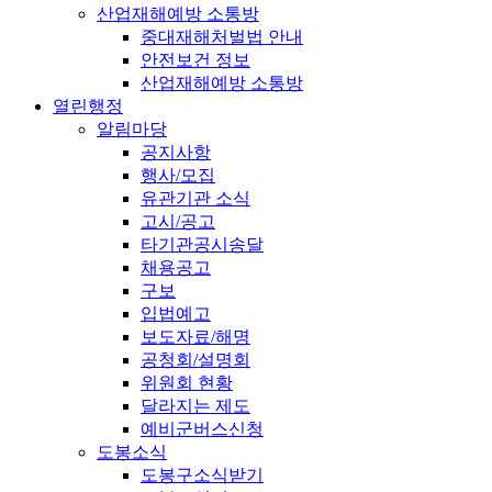
산업재해예방 소통방
중대재해처벌법 안내
안전보건 정보
산업재해예방 소통방
열린행정
알림마당
공지사항
행사/모집
유관기관 소식
고시/공고
타기관공시송달
채용공고
구보
입법예고
보도자료/해명
공청회/설명회
위원회 현황
달라지는 제도
예비군버스신청
도봉소식
도봉구소식받기