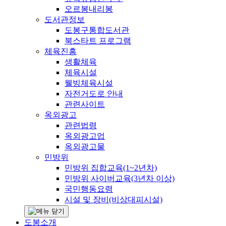
오르봉내리봉
도서관정보
도봉구통합도서관
북스타트 프로그램
체육진흥
생활체육
체육시설
웰빙체육시설
자전거도로 안내
관련사이트
옥외광고
관련법령
옥외광고업
옥외광고물
민방위
민방위 집합교육(1~2년차)
민방위 사이버교육(3년차 이상)
국민행동요령
시설 및 장비(비상대피시설)
도봉소개