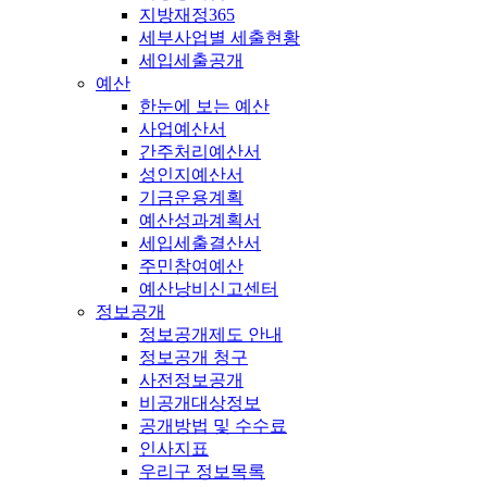
지방재정365
세부사업별 세출현황
세입세출공개
예산
한눈에 보는 예산
사업예산서
간주처리예산서
성인지예산서
기금운용계획
예산성과계획서
세입세출결산서
주민참여예산
예산낭비신고센터
정보공개
정보공개제도 안내
정보공개 청구
사전정보공개
비공개대상정보
공개방법 및 수수료
인사지표
우리구 정보목록