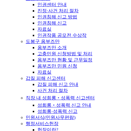
인권센터 안내
진정·사건 처리 절차
인권침해 신고 방법
인권침해 신고
자료실
인권작품 공모전 수상작
도봉구 옴부즈만
옴부즈만 소개
고충민원 신청방법 및 처리
옴부즈만 현황 및 근무일정
옴부즈만 민원 신청
자료실
갑질 피해 신고센터
갑질 피해 신고 안내
사건 처리 절차
직장 내 성희롱‧성폭력 신고센터
성희롱‧성폭력 신고 안내
성희롱·성폭력 신고
민원서식(민원사무편람)
행정서비스헌장
헌장이란?