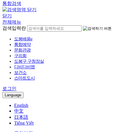
통합검색
닫기
전체메뉴
검색입력란
도봉배움e
통합예약
문화관광
구의회
도봉구 구청장실
디비디비맵
보건소
스마트도시
로그인
Language
English
中文
日本語
Tiếng Việt