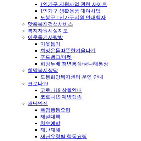
1인가구 지원사업 관련 사이트
1인가구 생활용품 대여사업
도봉구 1인가구지원 안내책자
맞춤복지검색서비스
복지자원시설지도
이웃돕기사랑방
이웃돕기
희망온돌따뜻한겨울나기
푸드뱅크/마켓
희망두배 청년통장/꿈나래통장
희망복지상담
도봉희망복지센터 운영 안내
코로나19
코로나19 상황안내
코로나19 예방접종
재난안전
폭염행동요령
제설대책
치수예방
재난재해
재난유형별 행동요령