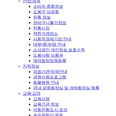
산업/경제
소비자 종합정보
도봉구 상공회
유통 정보
장바구니물가정보
전통시장
착한가격업소
사회적경제기업 안내
대부(중개)업 안내
소상공인 개인정보 보호수칙
도봉사랑 상품권
계약희망업체등록
지역정보
의료기관/약국안내
공원이용프로그램
동물병원 안내
관내 공중화장실 및 개방화장실 목록
교육/교양
교육사업
교육기관 정보
아동친화도시 조성
숲속유람선 뚜뚜