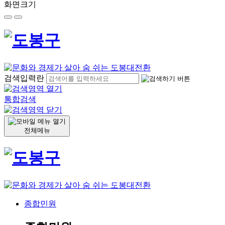
화면크기
검색입력란
통합검색
전체메뉴
종합민원