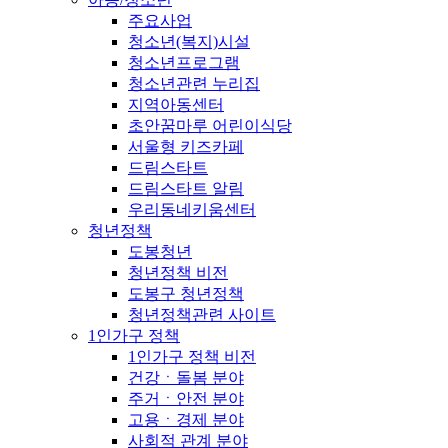
주요사업
청소년(복지)시설
청소년프로그램
청소년관련 누리집
지역아동센터
초안꿈마루 어린이식당
서울형 키즈카페
드림스타트
드림스타트 알림
우리동네키움센터
청년정책
도봉청년
청년정책 비전
도봉구 청년정책
청년정책관련 사이트
1인가구 정책
1인가구 정책 비전
건강ㆍ돌봄 분야
주거ㆍ안전 분야
고용ㆍ경제 분야
사회적 관계 분야