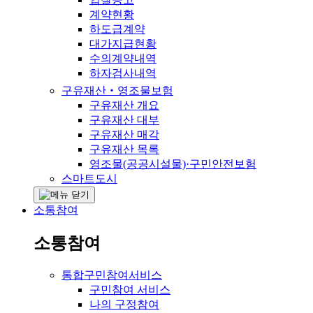
계약현황
하도급계약
대가지급현황
수의계약내역
하자검사내역
구유재산‧영조물보험
구유재산 개요
구유재산 대부
구유재산 매각
구유재산 목록
영조물(공공시설물)·구민안전보험
스마트도시
소통참여
소통참여
통합구민참여서비스
구민참여 서비스
나의 구정참여