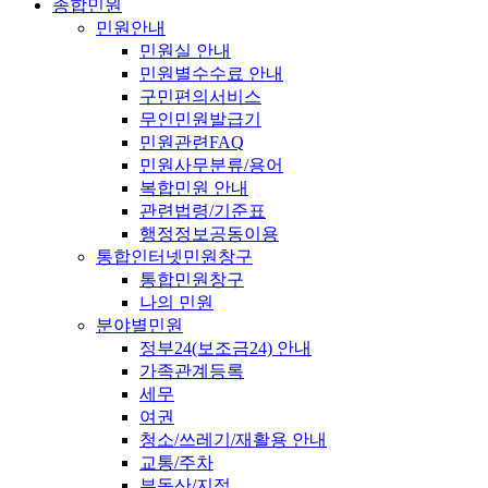
종합민원
민원안내
민원실 안내
민원별수수료 안내
구민편의서비스
무인민원발급기
민원관련FAQ
민원사무분류/용어
복합민원 안내
관련법령/기준표
행정정보공동이용
통합인터넷민원창구
통합민원창구
나의 민원
분야별민원
정부24(보조금24) 안내
가족관계등록
세무
여권
청소/쓰레기/재활용 안내
교통/주차
부동산/지적