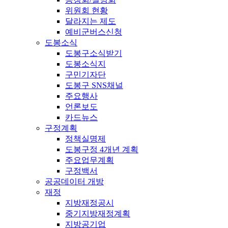
위원회 현황
달라지는 제도
예비군버스신청
도봉소식
도봉구소식받기
도봉소식지
구민기자단
도봉구 SNS채널
주요행사
언론보도
카드뉴스
구정계획
정책실명제
도봉구정 4개년 계획
주요업무계획
구정백서
공공데이터 개방
재정
지방재정공시
중기지방재정계획
지방공기업