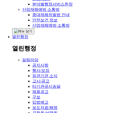
분야별행정서비스헌장
산업재해예방 소통방
중대재해처벌법 안내
안전보건 정보
산업재해예방 소통방
열린행정
열린행정
알림마당
공지사항
행사/모집
유관기관 소식
고시/공고
타기관공시송달
채용공고
구보
입법예고
보도자료/해명
공청회/설명회