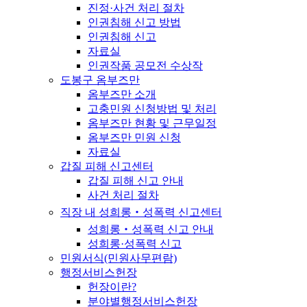
진정·사건 처리 절차
인권침해 신고 방법
인권침해 신고
자료실
인권작품 공모전 수상작
도봉구 옴부즈만
옴부즈만 소개
고충민원 신청방법 및 처리
옴부즈만 현황 및 근무일정
옴부즈만 민원 신청
자료실
갑질 피해 신고센터
갑질 피해 신고 안내
사건 처리 절차
직장 내 성희롱‧성폭력 신고센터
성희롱‧성폭력 신고 안내
성희롱·성폭력 신고
민원서식(민원사무편람)
행정서비스헌장
헌장이란?
분야별행정서비스헌장