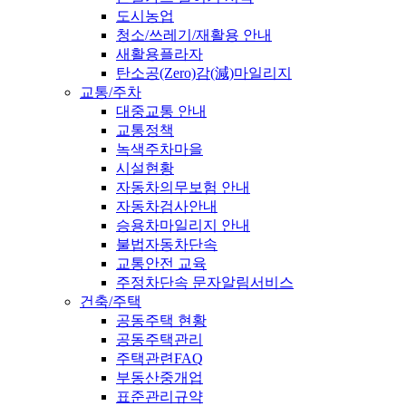
도시농업
청소/쓰레기/재활용 안내
새활용플라자
탄소공(Zero)감(減)마일리지
교통/주차
대중교통 안내
교통정책
녹색주차마을
시설현황
자동차의무보험 안내
자동차검사안내
승용차마일리지 안내
불법자동차단속
교통안전 교육
주정차단속 문자알림서비스
건축/주택
공동주택 현황
공동주택관리
주택관련FAQ
부동산중개업
표준관리규약