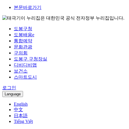
본문바로가기
이 누리집은 대한민국 공식 전자정부 누리집입니다.
도봉구청
도봉배움e
통합예약
문화관광
구의회
도봉구 구청장실
디비디비맵
보건소
스마트도시
로그인
Language
English
中文
日本語
Tiếng Việt