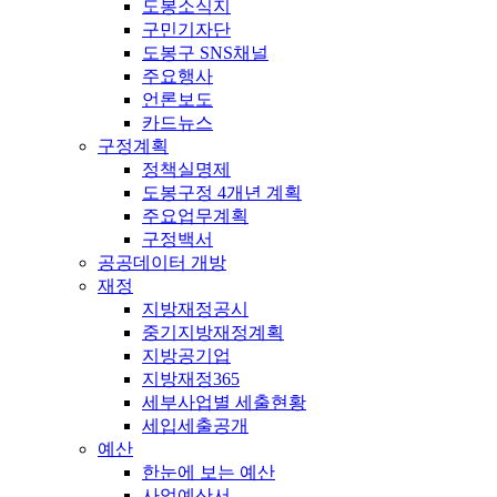
도봉소식지
구민기자단
도봉구 SNS채널
주요행사
언론보도
카드뉴스
구정계획
정책실명제
도봉구정 4개년 계획
주요업무계획
구정백서
공공데이터 개방
재정
지방재정공시
중기지방재정계획
지방공기업
지방재정365
세부사업별 세출현황
세입세출공개
예산
한눈에 보는 예산
사업예산서