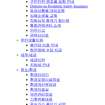
구민안전·영조물 보험 안내
Dobong-gu Residents Safety Insurance
응급상황별 대피요령
심폐소생술 교육
자동심장 충격기 찾는법
통합관제센터 소개
안전신고
관련사이트
주민생활지원
봉안당 이용 안내
참전명예 수당 지급
세무/세금
세금이란
지방세 안내
청소/환경
환경이야기
환경오염시설정보
환경개선부담금
환경자료실
석면관리정보
기후변화대응
온실가스 줄이기 서약