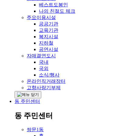
베스트도봉인
나의 친절도 체크
주요이용시설
공공기관
교육기관
복지시설
지하철
공연시설
자매결연도시
국내
국외
소식/행사
온라인직거래장터
고향사랑기부제
동 주민센터
동 주민센터
쌍문1동
홈