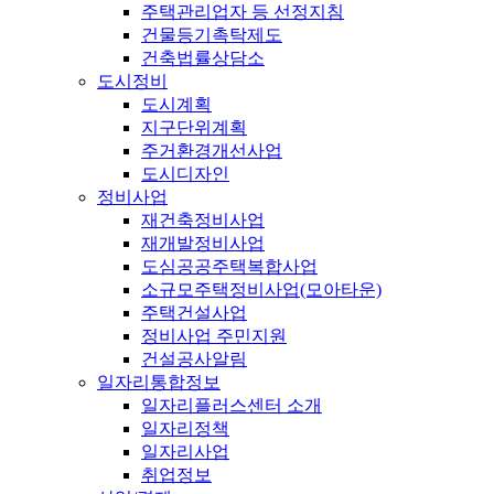
주택관리업자 등 선정지침
건물등기촉탁제도
건축법률상담소
도시정비
도시계획
지구단위계획
주거환경개선사업
도시디자인
정비사업
재건축정비사업
재개발정비사업
도심공공주택복합사업
소규모주택정비사업(모아타운)
주택건설사업
정비사업 주민지원
건설공사알림
일자리통합정보
일자리플러스센터 소개
일자리정책
일자리사업
취업정보