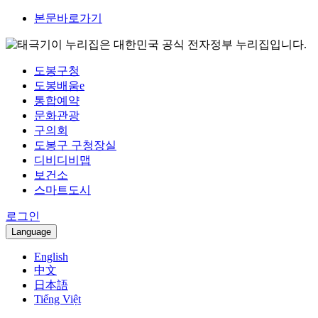
본문바로가기
이 누리집은 대한민국 공식 전자정부 누리집입니다.
도봉구청
도봉배움e
통합예약
문화관광
구의회
도봉구 구청장실
디비디비맵
보건소
스마트도시
로그인
Language
English
中文
日本語
Tiếng Việt