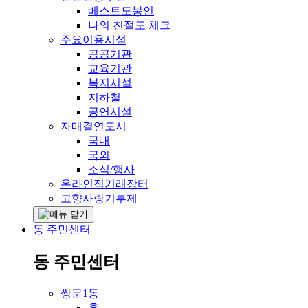
베스트도봉인
나의 친절도 체크
주요이용시설
공공기관
교육기관
복지시설
지하철
공연시설
자매결연도시
국내
국외
소식/행사
온라인직거래장터
고향사랑기부제
동 주민센터
동 주민센터
쌍문1동
홈