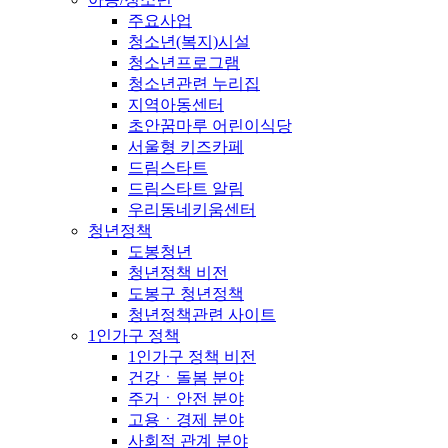
주요사업
청소년(복지)시설
청소년프로그램
청소년관련 누리집
지역아동센터
초안꿈마루 어린이식당
서울형 키즈카페
드림스타트
드림스타트 알림
우리동네키움센터
청년정책
도봉청년
청년정책 비전
도봉구 청년정책
청년정책관련 사이트
1인가구 정책
1인가구 정책 비전
건강ㆍ돌봄 분야
주거ㆍ안전 분야
고용ㆍ경제 분야
사회적 관계 분야