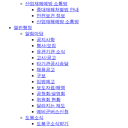
산업재해예방 소통방
중대재해처벌법 안내
안전보건 정보
산업재해예방 소통방
열린행정
알림마당
공지사항
행사/모집
유관기관 소식
고시/공고
타기관공시송달
채용공고
구보
입법예고
보도자료/해명
공청회/설명회
위원회 현황
달라지는 제도
예비군버스신청
도봉소식
도봉구소식받기