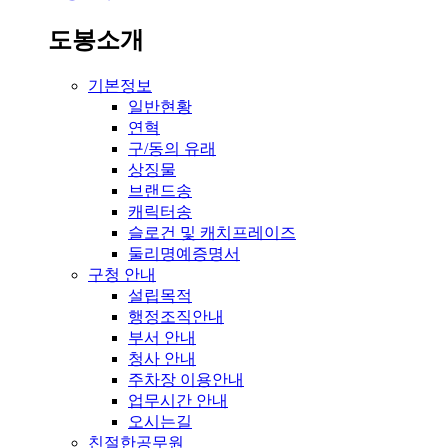
도봉소개
기본정보
일반현황
연혁
구/동의 유래
상징물
브랜드송
캐릭터송
슬로건 및 캐치프레이즈
둘리명예증명서
구청 안내
설립목적
행정조직안내
부서 안내
청사 안내
주차장 이용안내
업무시간 안내
오시는길
친절한공무원