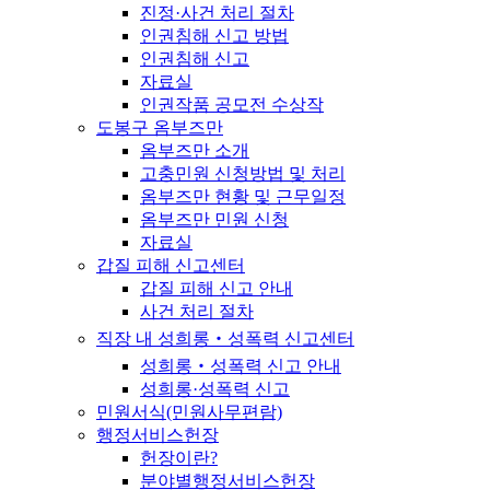
진정·사건 처리 절차
인권침해 신고 방법
인권침해 신고
자료실
인권작품 공모전 수상작
도봉구 옴부즈만
옴부즈만 소개
고충민원 신청방법 및 처리
옴부즈만 현황 및 근무일정
옴부즈만 민원 신청
자료실
갑질 피해 신고센터
갑질 피해 신고 안내
사건 처리 절차
직장 내 성희롱‧성폭력 신고센터
성희롱‧성폭력 신고 안내
성희롱·성폭력 신고
민원서식(민원사무편람)
행정서비스헌장
헌장이란?
분야별행정서비스헌장