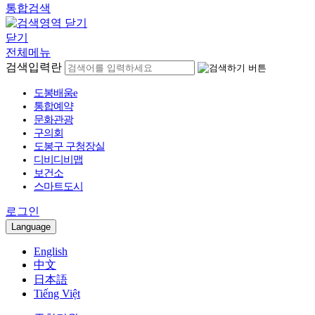
통합검색
닫기
전체메뉴
검색입력란
도봉배움e
통합예약
문화관광
구의회
도봉구 구청장실
디비디비맵
보건소
스마트도시
로그인
Language
English
中文
日本語
Tiếng Việt