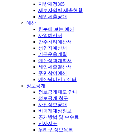
지방재정365
세부사업별 세출현황
세입세출공개
예산
한눈에 보는 예산
사업예산서
간주처리예산서
성인지예산서
기금운용계획
예산성과계획서
세입세출결산서
주민참여예산
예산낭비신고센터
정보공개
정보공개제도 안내
정보공개 청구
사전정보공개
비공개대상정보
공개방법 및 수수료
인사지표
우리구 정보목록