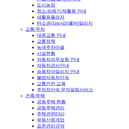
도시농업
청소/쓰레기/재활용 안내
새활용플라자
탄소공(Zero)감(減)마일리지
교통/주차
대중교통 안내
교통정책
녹색주차마을
시설현황
자동차의무보험 안내
자동차검사안내
승용차마일리지 안내
불법자동차단속
교통안전 교육
주정차단속 문자알림서비스
건축/주택
공동주택 현황
공동주택관리
주택관련FAQ
부동산중개업
표준관리규약