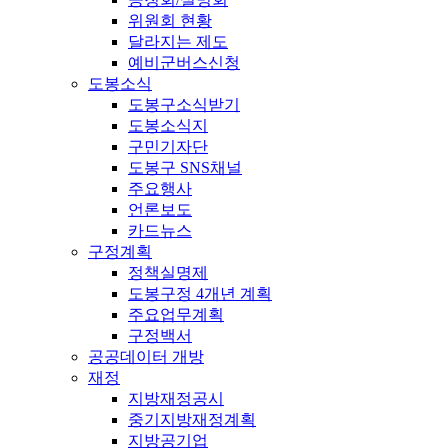
위원회 현황
달라지는 제도
예비군버스신청
도봉소식
도봉구소식받기
도봉소식지
구민기자단
도봉구 SNS채널
주요행사
언론보도
카드뉴스
구정계획
정책실명제
도봉구정 4개년 계획
주요업무계획
구정백서
공공데이터 개방
재정
지방재정공시
중기지방재정계획
지방공기업