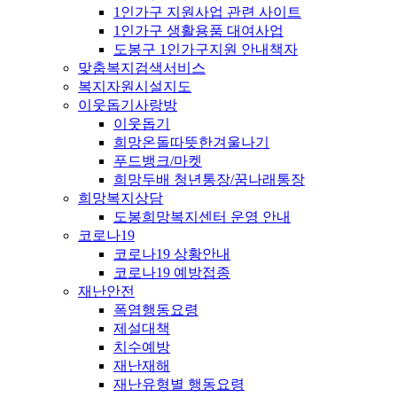
1인가구 지원사업 관련 사이트
1인가구 생활용품 대여사업
도봉구 1인가구지원 안내책자
맞춤복지검색서비스
복지자원시설지도
이웃돕기사랑방
이웃돕기
희망온돌따뜻한겨울나기
푸드뱅크/마켓
희망두배 청년통장/꿈나래통장
희망복지상담
도봉희망복지센터 운영 안내
코로나19
코로나19 상황안내
코로나19 예방접종
재난안전
폭염행동요령
제설대책
치수예방
재난재해
재난유형별 행동요령