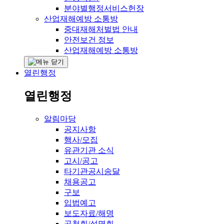
분야별행정서비스헌장
산업재해예방 소통방
중대재해처벌법 안내
안전보건 정보
산업재해예방 소통방
열린행정
열린행정
알림마당
공지사항
행사/모집
유관기관 소식
고시/공고
타기관공시송달
채용공고
구보
입법예고
보도자료/해명
공청회/설명회