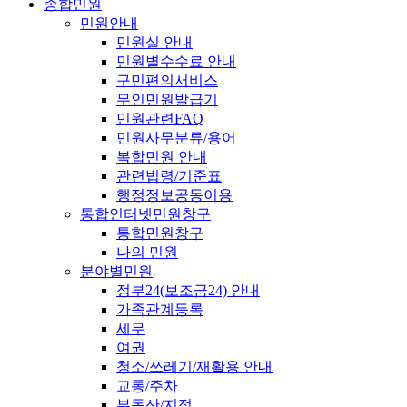
종합민원
민원안내
민원실 안내
민원별수수료 안내
구민편의서비스
무인민원발급기
민원관련FAQ
민원사무분류/용어
복합민원 안내
관련법령/기준표
행정정보공동이용
통합인터넷민원창구
통합민원창구
나의 민원
분야별민원
정부24(보조금24) 안내
가족관계등록
세무
여권
청소/쓰레기/재활용 안내
교통/주차
부동산/지적