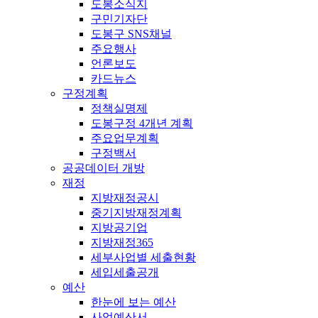
도봉소식지
구민기자단
도봉구 SNS채널
주요행사
언론보도
카드뉴스
구정계획
정책실명제
도봉구정 4개년 계획
주요업무계획
구정백서
공공데이터 개방
재정
지방재정공시
중기지방재정계획
지방공기업
지방재정365
세부사업별 세출현황
세입세출공개
예산
한눈에 보는 예산
사업예산서