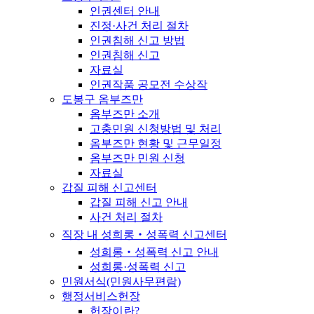
인권센터 안내
진정·사건 처리 절차
인권침해 신고 방법
인권침해 신고
자료실
인권작품 공모전 수상작
도봉구 옴부즈만
옴부즈만 소개
고충민원 신청방법 및 처리
옴부즈만 현황 및 근무일정
옴부즈만 민원 신청
자료실
갑질 피해 신고센터
갑질 피해 신고 안내
사건 처리 절차
직장 내 성희롱‧성폭력 신고센터
성희롱‧성폭력 신고 안내
성희롱·성폭력 신고
민원서식(민원사무편람)
행정서비스헌장
헌장이란?