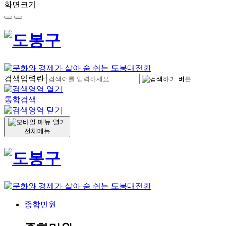
화면크기
검색입력란
통합검색
전체메뉴
종합민원