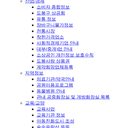
산업/경제
소비자 종합정보
도봉구 상공회
유통 정보
장바구니물가정보
전통시장
착한가격업소
사회적경제기업 안내
대부(중개)업 안내
소상공인 개인정보 보호수칙
도봉사랑 상품권
계약희망업체등록
지역정보
의료기관/약국안내
공원이용프로그램
동물병원 안내
관내 공중화장실 및 개방화장실 목록
교육/교양
교육사업
교육기관 정보
아동친화도시 조성
숲속유람선 뚜뚜