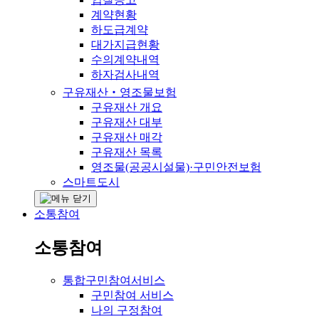
계약현황
하도급계약
대가지급현황
수의계약내역
하자검사내역
구유재산‧영조물보험
구유재산 개요
구유재산 대부
구유재산 매각
구유재산 목록
영조물(공공시설물)·구민안전보험
스마트도시
소통참여
소통참여
통합구민참여서비스
구민참여 서비스
나의 구정참여