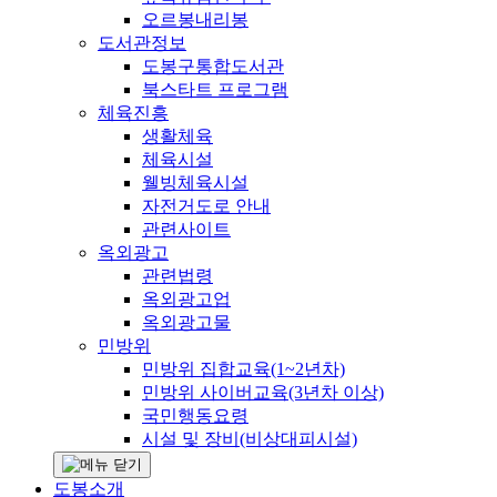
오르봉내리봉
도서관정보
도봉구통합도서관
북스타트 프로그램
체육진흥
생활체육
체육시설
웰빙체육시설
자전거도로 안내
관련사이트
옥외광고
관련법령
옥외광고업
옥외광고물
민방위
민방위 집합교육(1~2년차)
민방위 사이버교육(3년차 이상)
국민행동요령
시설 및 장비(비상대피시설)
도봉소개