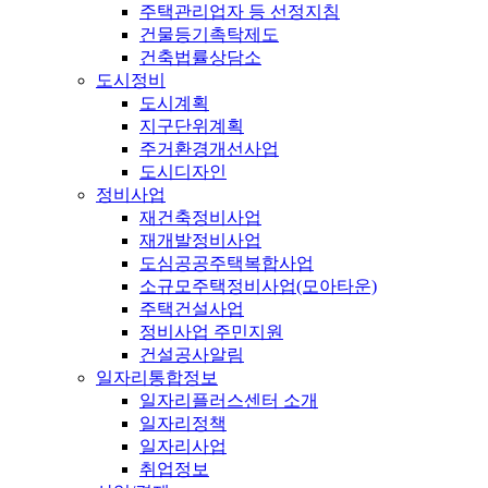
주택관리업자 등 선정지침
건물등기촉탁제도
건축법률상담소
도시정비
도시계획
지구단위계획
주거환경개선사업
도시디자인
정비사업
재건축정비사업
재개발정비사업
도심공공주택복합사업
소규모주택정비사업(모아타운)
주택건설사업
정비사업 주민지원
건설공사알림
일자리통합정보
일자리플러스센터 소개
일자리정책
일자리사업
취업정보