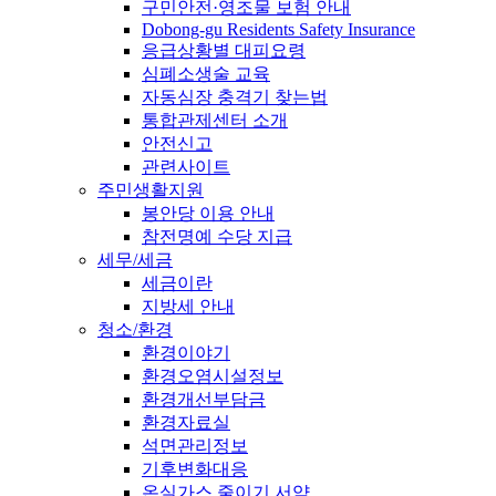
구민안전·영조물 보험 안내
Dobong-gu Residents Safety Insurance
응급상황별 대피요령
심폐소생술 교육
자동심장 충격기 찾는법
통합관제센터 소개
안전신고
관련사이트
주민생활지원
봉안당 이용 안내
참전명예 수당 지급
세무/세금
세금이란
지방세 안내
청소/환경
환경이야기
환경오염시설정보
환경개선부담금
환경자료실
석면관리정보
기후변화대응
온실가스 줄이기 서약