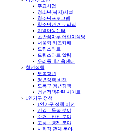
주요사업
청소년(복지)시설
청소년프로그램
청소년관련 누리집
지역아동센터
초안꿈마루 어린이식당
서울형 키즈카페
드림스타트
드림스타트 알림
우리동네키움센터
청년정책
도봉청년
청년정책 비전
도봉구 청년정책
청년정책관련 사이트
1인가구 정책
1인가구 정책 비전
건강ㆍ돌봄 분야
주거ㆍ안전 분야
고용ㆍ경제 분야
사회적 관계 분야