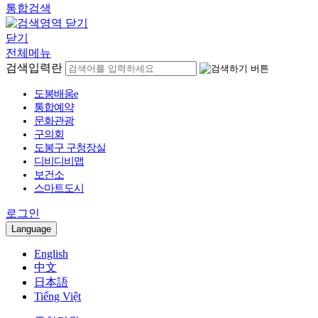
통합검색
닫기
전체메뉴
검색입력란
도봉배움e
통합예약
문화관광
구의회
도봉구 구청장실
디비디비맵
보건소
스마트도시
로그인
Language
English
中文
日本語
Tiếng Việt