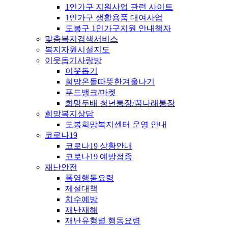
1인가구 지원사업 관련 사이트
1인가구 생활용품 대여사업
도봉구 1인가구지원 안내책자
맞춤복지검색서비스
복지자원시설지도
이웃돕기사랑방
이웃돕기
희망온돌따뜻한겨울나기
푸드뱅크/마켓
희망두배 청년통장/꿈나래통장
희망복지상담
도봉희망복지센터 운영 안내
코로나19
코로나19 상황안내
코로나19 예방접종
재난안전
폭염행동요령
제설대책
치수예방
재난재해
재난유형별 행동요령