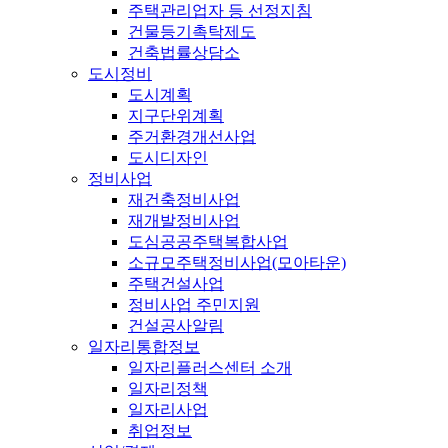
주택관리업자 등 선정지침
건물등기촉탁제도
건축법률상담소
도시정비
도시계획
지구단위계획
주거환경개선사업
도시디자인
정비사업
재건축정비사업
재개발정비사업
도심공공주택복합사업
소규모주택정비사업(모아타운)
주택건설사업
정비사업 주민지원
건설공사알림
일자리통합정보
일자리플러스센터 소개
일자리정책
일자리사업
취업정보