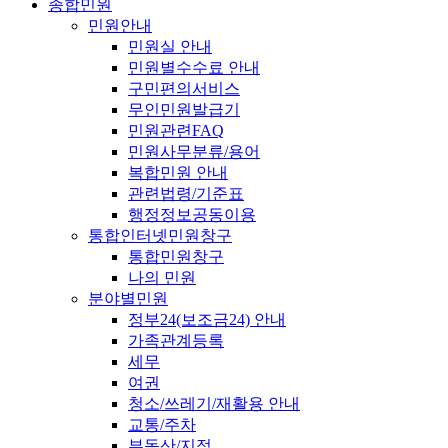
종합민원
민원안내
민원실 안내
민원별수수료 안내
구민편의서비스
무인민원발급기
민원관련FAQ
민원사무분류/용어
복합민원 안내
관련법령/기준표
행정정보공동이용
통합인터넷민원창구
통합민원창구
나의 민원
분야별민원
정부24(보조금24) 안내
가족관계등록
세무
여권
청소/쓰레기/재활용 안내
교통/주차
부동산/지적