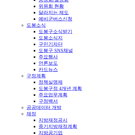
위원회 현황
달라지는 제도
예비군버스신청
도봉소식
도봉구소식받기
도봉소식지
구민기자단
도봉구 SNS채널
주요행사
언론보도
카드뉴스
구정계획
정책실명제
도봉구정 4개년 계획
주요업무계획
구정백서
공공데이터 개방
재정
지방재정공시
중기지방재정계획
지방공기업