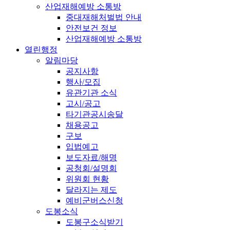
산업재해예방 소통방
중대재해처벌법 안내
안전보건 정보
산업재해예방 소통방
열린행정
알림마당
공지사항
행사/모집
유관기관 소식
고시/공고
타기관공시송달
채용공고
구보
입법예고
보도자료/해명
공청회/설명회
위원회 현황
달라지는 제도
예비군버스신청
도봉소식
도봉구소식받기