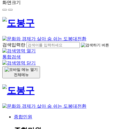
화면크기
검색입력란
통합검색
전체메뉴
종합민원