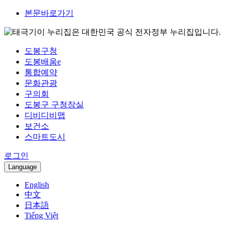
본문바로가기
이 누리집은 대한민국 공식 전자정부 누리집입니다.
도봉구청
도봉배움e
통합예약
문화관광
구의회
도봉구 구청장실
디비디비맵
보건소
스마트도시
로그인
Language
English
中文
日本語
Tiếng Việt