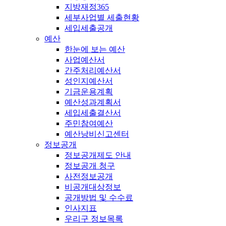
지방재정365
세부사업별 세출현황
세입세출공개
예산
한눈에 보는 예산
사업예산서
간주처리예산서
성인지예산서
기금운용계획
예산성과계획서
세입세출결산서
주민참여예산
예산낭비신고센터
정보공개
정보공개제도 안내
정보공개 청구
사전정보공개
비공개대상정보
공개방법 및 수수료
인사지표
우리구 정보목록