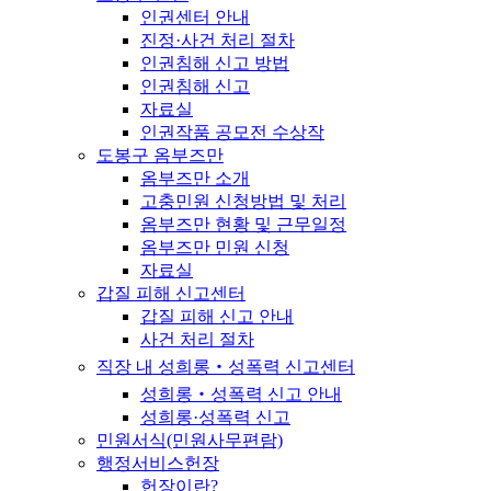
인권센터 안내
진정·사건 처리 절차
인권침해 신고 방법
인권침해 신고
자료실
인권작품 공모전 수상작
도봉구 옴부즈만
옴부즈만 소개
고충민원 신청방법 및 처리
옴부즈만 현황 및 근무일정
옴부즈만 민원 신청
자료실
갑질 피해 신고센터
갑질 피해 신고 안내
사건 처리 절차
직장 내 성희롱‧성폭력 신고센터
성희롱‧성폭력 신고 안내
성희롱·성폭력 신고
민원서식(민원사무편람)
행정서비스헌장
헌장이란?