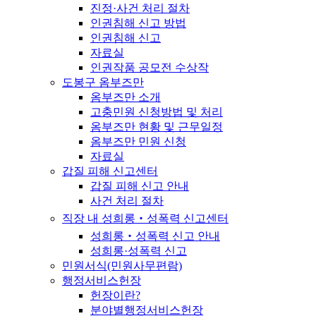
진정·사건 처리 절차
인권침해 신고 방법
인권침해 신고
자료실
인권작품 공모전 수상작
도봉구 옴부즈만
옴부즈만 소개
고충민원 신청방법 및 처리
옴부즈만 현황 및 근무일정
옴부즈만 민원 신청
자료실
갑질 피해 신고센터
갑질 피해 신고 안내
사건 처리 절차
직장 내 성희롱‧성폭력 신고센터
성희롱‧성폭력 신고 안내
성희롱·성폭력 신고
민원서식(민원사무편람)
행정서비스헌장
헌장이란?
분야별행정서비스헌장