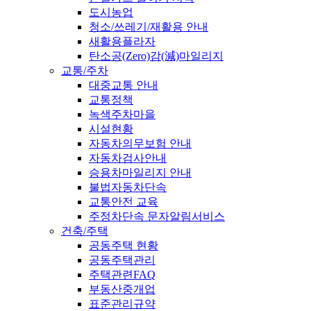
도시농업
청소/쓰레기/재활용 안내
새활용플라자
탄소공(Zero)감(減)마일리지
교통/주차
대중교통 안내
교통정책
녹색주차마을
시설현황
자동차의무보험 안내
자동차검사안내
승용차마일리지 안내
불법자동차단속
교통안전 교육
주정차단속 문자알림서비스
건축/주택
공동주택 현황
공동주택관리
주택관련FAQ
부동산중개업
표준관리규약