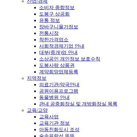
산업/경제
소비자 종합정보
도봉구 상공회
유통 정보
장바구니물가정보
전통시장
착한가격업소
사회적경제기업 안내
대부(중개)업 안내
소상공인 개인정보 보호수칙
도봉사랑 상품권
계약희망업체등록
지역정보
의료기관/약국안내
공원이용프로그램
동물병원 안내
관내 공중화장실 및 개방화장실 목록
교육/교양
교육사업
교육기관 정보
아동친화도시 조성
숲속유람선 뚜뚜