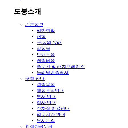
도봉소개
기본정보
일반현황
연혁
구/동의 유래
상징물
브랜드송
캐릭터송
슬로건 및 캐치프레이즈
둘리명예증명서
구청 안내
설립목적
행정조직안내
부서 안내
청사 안내
주차장 이용안내
업무시간 안내
오시는길
친절한공무원