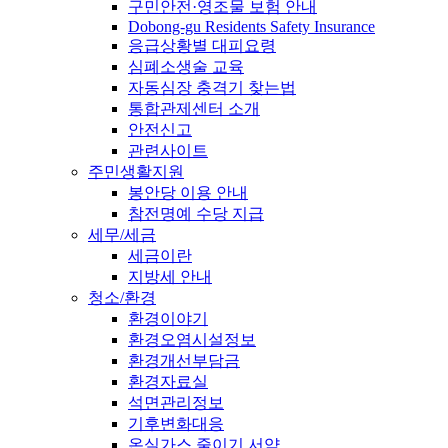
구민안전·영조물 보험 안내
Dobong-gu Residents Safety Insurance
응급상황별 대피요령
심폐소생술 교육
자동심장 충격기 찾는법
통합관제센터 소개
안전신고
관련사이트
주민생활지원
봉안당 이용 안내
참전명예 수당 지급
세무/세금
세금이란
지방세 안내
청소/환경
환경이야기
환경오염시설정보
환경개선부담금
환경자료실
석면관리정보
기후변화대응
온실가스 줄이기 서약