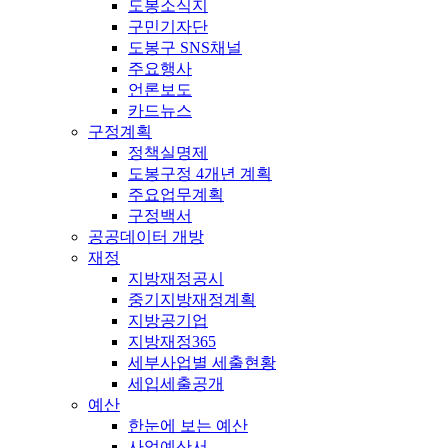
도봉소식지
구민기자단
도봉구 SNS채널
주요행사
언론보도
카드뉴스
구정계획
정책실명제
도봉구정 4개년 계획
주요업무계획
구정백서
공공데이터 개방
재정
지방재정공시
중기지방재정계획
지방공기업
지방재정365
세부사업별 세출현황
세입세출공개
예산
한눈에 보는 예산
사업예산서