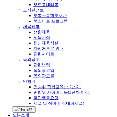
오르봉내리봉
도서관정보
도봉구통합도서관
북스타트 프로그램
체육진흥
생활체육
체육시설
웰빙체육시설
자전거도로 안내
관련사이트
옥외광고
관련법령
옥외광고업
옥외광고물
민방위
민방위 집합교육(1~2년차)
민방위 사이버교육(3년차 이상)
국민행동요령
시설 및 장비(비상대피시설)
도봉소개