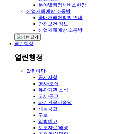
분야별행정서비스헌장
산업재해예방 소통방
중대재해처벌법 안내
안전보건 정보
산업재해예방 소통방
열린행정
열린행정
알림마당
공지사항
행사/모집
유관기관 소식
고시/공고
타기관공시송달
채용공고
구보
입법예고
보도자료/해명
공청회/설명회