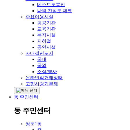
베스트도봉인
나의 친절도 체크
주요이용시설
공공기관
교육기관
복지시설
지하철
공연시설
자매결연도시
국내
국외
소식/행사
온라인직거래장터
고향사랑기부제
동 주민센터
동 주민센터
쌍문1동
홈