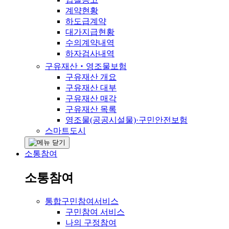
계약현황
하도급계약
대가지급현황
수의계약내역
하자검사내역
구유재산‧영조물보험
구유재산 개요
구유재산 대부
구유재산 매각
구유재산 목록
영조물(공공시설물)·구민안전보험
스마트도시
소통참여
소통참여
통합구민참여서비스
구민참여 서비스
나의 구정참여