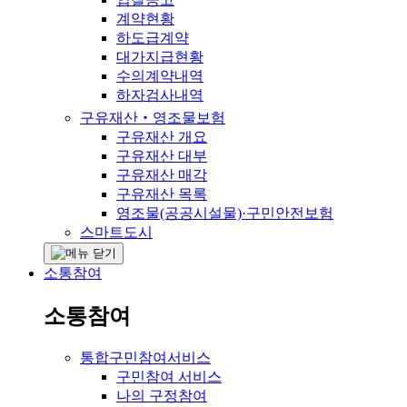
계약현황
하도급계약
대가지급현황
수의계약내역
하자검사내역
구유재산‧영조물보험
구유재산 개요
구유재산 대부
구유재산 매각
구유재산 목록
영조물(공공시설물)·구민안전보험
스마트도시
소통참여
소통참여
통합구민참여서비스
구민참여 서비스
나의 구정참여