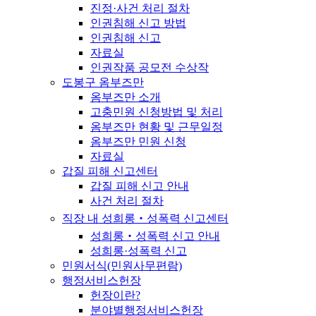
진정·사건 처리 절차
인권침해 신고 방법
인권침해 신고
자료실
인권작품 공모전 수상작
도봉구 옴부즈만
옴부즈만 소개
고충민원 신청방법 및 처리
옴부즈만 현황 및 근무일정
옴부즈만 민원 신청
자료실
갑질 피해 신고센터
갑질 피해 신고 안내
사건 처리 절차
직장 내 성희롱‧성폭력 신고센터
성희롱‧성폭력 신고 안내
성희롱·성폭력 신고
민원서식(민원사무편람)
행정서비스헌장
헌장이란?
분야별행정서비스헌장