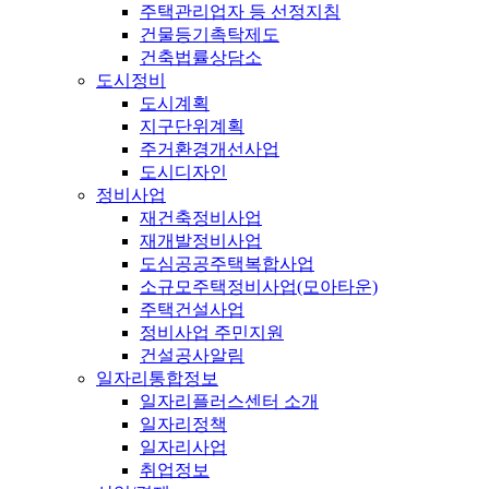
주택관리업자 등 선정지침
건물등기촉탁제도
건축법률상담소
도시정비
도시계획
지구단위계획
주거환경개선사업
도시디자인
정비사업
재건축정비사업
재개발정비사업
도심공공주택복합사업
소규모주택정비사업(모아타운)
주택건설사업
정비사업 주민지원
건설공사알림
일자리통합정보
일자리플러스센터 소개
일자리정책
일자리사업
취업정보