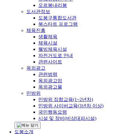
오르봉내리봉
도서관정보
도봉구통합도서관
북스타트 프로그램
체육진흥
생활체육
체육시설
웰빙체육시설
자전거도로 안내
관련사이트
옥외광고
관련법령
옥외광고업
옥외광고물
민방위
민방위 집합교육(1~2년차)
민방위 사이버교육(3년차 이상)
국민행동요령
시설 및 장비(비상대피시설)
도봉소개