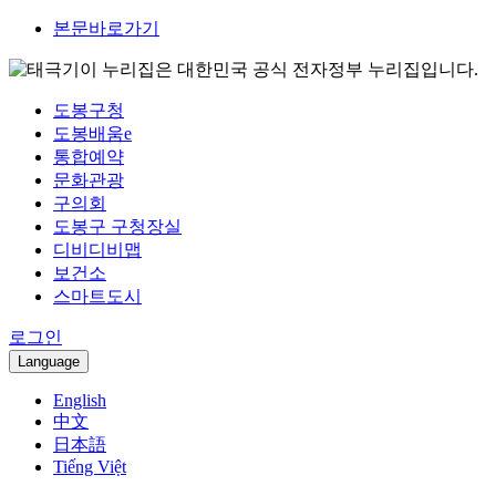
본문바로가기
이 누리집은 대한민국 공식 전자정부 누리집입니다.
도봉구청
도봉배움e
통합예약
문화관광
구의회
도봉구 구청장실
디비디비맵
보건소
스마트도시
로그인
Language
English
中文
日本語
Tiếng Việt