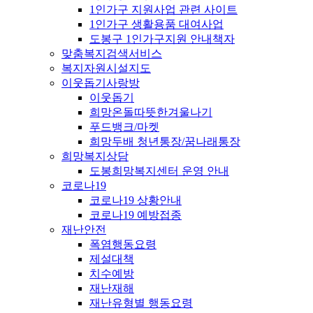
1인가구 지원사업 관련 사이트
1인가구 생활용품 대여사업
도봉구 1인가구지원 안내책자
맞춤복지검색서비스
복지자원시설지도
이웃돕기사랑방
이웃돕기
희망온돌따뜻한겨울나기
푸드뱅크/마켓
희망두배 청년통장/꿈나래통장
희망복지상담
도봉희망복지센터 운영 안내
코로나19
코로나19 상황안내
코로나19 예방접종
재난안전
폭염행동요령
제설대책
치수예방
재난재해
재난유형별 행동요령