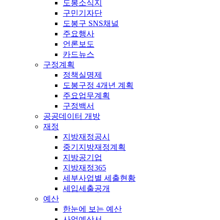
도봉소식지
구민기자단
도봉구 SNS채널
주요행사
언론보도
카드뉴스
구정계획
정책실명제
도봉구정 4개년 계획
주요업무계획
구정백서
공공데이터 개방
재정
지방재정공시
중기지방재정계획
지방공기업
지방재정365
세부사업별 세출현황
세입세출공개
예산
한눈에 보는 예산
사업예산서