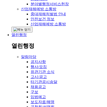
분야별행정서비스헌장
산업재해예방 소통방
중대재해처벌법 안내
안전보건 정보
산업재해예방 소통방
열린행정
열린행정
알림마당
공지사항
행사/모집
유관기관 소식
고시/공고
타기관공시송달
채용공고
구보
입법예고
보도자료/해명
공청회/설명회