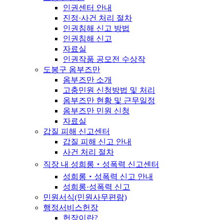
인권센터 안내
진정·사건 처리 절차
인권침해 신고 방법
인권침해 신고
자료실
인권작품 공모전 수상작
도봉구 옴부즈만
옴부즈만 소개
고충민원 신청방법 및 처리
옴부즈만 현황 및 근무일정
옴부즈만 민원 신청
자료실
갑질 피해 신고센터
갑질 피해 신고 안내
사건 처리 절차
직장 내 성희롱‧성폭력 신고센터
성희롱‧성폭력 신고 안내
성희롱·성폭력 신고
민원서식(민원사무편람)
행정서비스헌장
헌장이란?