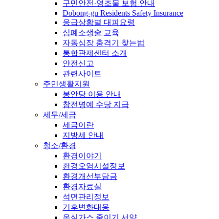
구민안전·영조물 보험 안내
Dobong-gu Residents Safety Insurance
응급상황별 대피요령
심폐소생술 교육
자동심장 충격기 찾는법
통합관제센터 소개
안전신고
관련사이트
주민생활지원
봉안당 이용 안내
참전명예 수당 지급
세무/세금
세금이란
지방세 안내
청소/환경
환경이야기
환경오염시설정보
환경개선부담금
환경자료실
석면관리정보
기후변화대응
온실가스 줄이기 서약