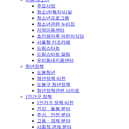
주요사업
청소년(복지)시설
청소년프로그램
청소년관련 누리집
지역아동센터
초안꿈마루 어린이식당
서울형 키즈카페
드림스타트
드림스타트 알림
우리동네키움센터
청년정책
도봉청년
청년정책 비전
도봉구 청년정책
청년정책관련 사이트
1인가구 정책
1인가구 정책 비전
건강ㆍ돌봄 분야
주거ㆍ안전 분야
고용ㆍ경제 분야
사회적 관계 분야