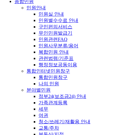
종합민원
민원안내
민원실 안내
민원별수수료 안내
구민편의서비스
무인민원발급기
민원관련FAQ
민원사무분류/용어
복합민원 안내
관련법령/기준표
행정정보공동이용
통합인터넷민원창구
통합민원창구
나의 민원
분야별민원
정부24(보조금24) 안내
가족관계등록
세무
여권
청소/쓰레기/재활용 안내
교통/주차
부동산/지적