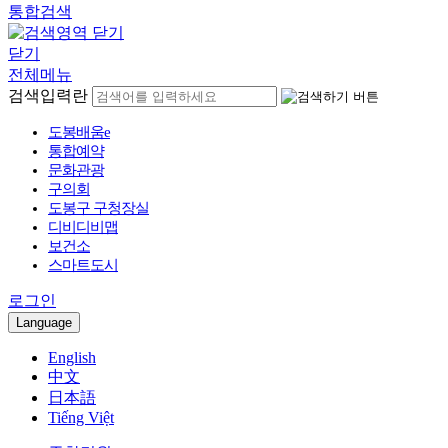
통합검색
닫기
전체메뉴
검색입력란
도봉배움e
통합예약
문화관광
구의회
도봉구 구청장실
디비디비맵
보건소
스마트도시
로그인
Language
English
中文
日本語
Tiếng Việt