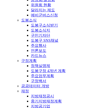
위원회 현황
달라지는 제도
예비군버스신청
도봉소식
도봉구소식받기
도봉소식지
구민기자단
도봉구 SNS채널
주요행사
언론보도
카드뉴스
구정계획
정책실명제
도봉구정 4개년 계획
주요업무계획
구정백서
공공데이터 개방
재정
지방재정공시
중기지방재정계획
지방공기업