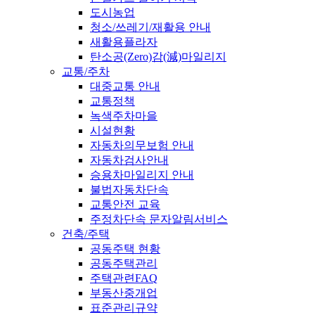
도시농업
청소/쓰레기/재활용 안내
새활용플라자
탄소공(Zero)감(減)마일리지
교통/주차
대중교통 안내
교통정책
녹색주차마을
시설현황
자동차의무보험 안내
자동차검사안내
승용차마일리지 안내
불법자동차단속
교통안전 교육
주정차단속 문자알림서비스
건축/주택
공동주택 현황
공동주택관리
주택관련FAQ
부동산중개업
표준관리규약