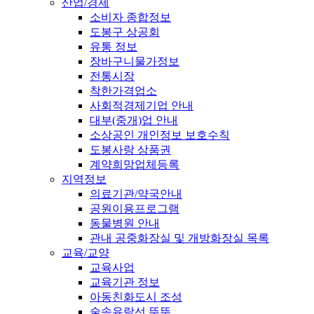
산업/경제
소비자 종합정보
도봉구 상공회
유통 정보
장바구니물가정보
전통시장
착한가격업소
사회적경제기업 안내
대부(중개)업 안내
소상공인 개인정보 보호수칙
도봉사랑 상품권
계약희망업체등록
지역정보
의료기관/약국안내
공원이용프로그램
동물병원 안내
관내 공중화장실 및 개방화장실 목록
교육/교양
교육사업
교육기관 정보
아동친화도시 조성
숲속유람선 뚜뚜