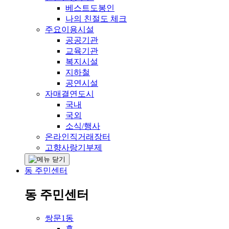
베스트도봉인
나의 친절도 체크
주요이용시설
공공기관
교육기관
복지시설
지하철
공연시설
자매결연도시
국내
국외
소식/행사
온라인직거래장터
고향사랑기부제
동 주민센터
동 주민센터
쌍문1동
홈