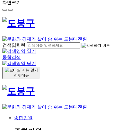
화면크기
검색입력란
통합검색
전체메뉴
종합민원