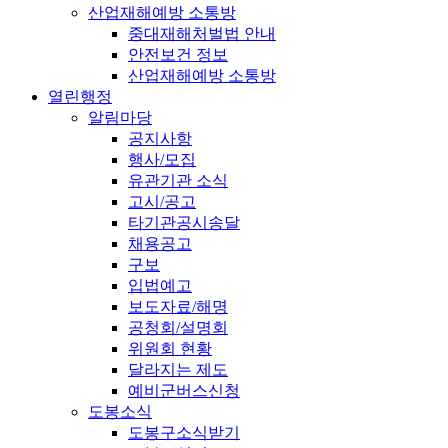
산업재해예방 소통방
중대재해처벌법 안내
안전보건 정보
산업재해예방 소통방
열린행정
알림마당
공지사항
행사/모집
유관기관 소식
고시/공고
타기관공시송달
채용공고
구보
입법예고
보도자료/해명
공청회/설명회
위원회 현황
달라지는 제도
예비군버스신청
도봉소식
도봉구소식받기