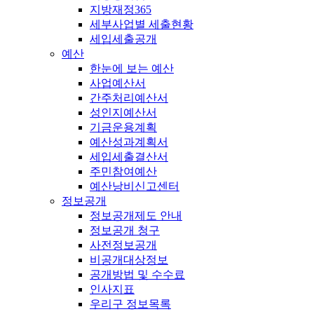
지방재정365
세부사업별 세출현황
세입세출공개
예산
한눈에 보는 예산
사업예산서
간주처리예산서
성인지예산서
기금운용계획
예산성과계획서
세입세출결산서
주민참여예산
예산낭비신고센터
정보공개
정보공개제도 안내
정보공개 청구
사전정보공개
비공개대상정보
공개방법 및 수수료
인사지표
우리구 정보목록