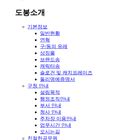
도봉소개
기본정보
일반현황
연혁
구/동의 유래
상징물
브랜드송
캐릭터송
슬로건 및 캐치프레이즈
둘리명예증명서
구청 안내
설립목적
행정조직안내
부서 안내
청사 안내
주차장 이용안내
업무시간 안내
오시는길
친절한공무원