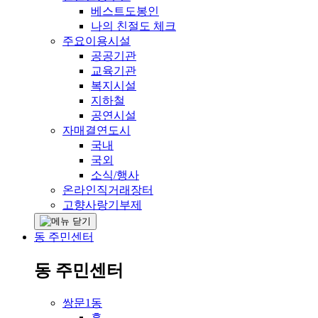
베스트도봉인
나의 친절도 체크
주요이용시설
공공기관
교육기관
복지시설
지하철
공연시설
자매결연도시
국내
국외
소식/행사
온라인직거래장터
고향사랑기부제
동 주민센터
동 주민센터
쌍문1동
홈