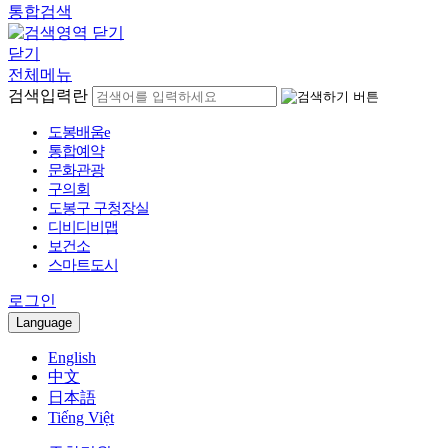
통합검색
닫기
전체메뉴
검색입력란
도봉배움e
통합예약
문화관광
구의회
도봉구 구청장실
디비디비맵
보건소
스마트도시
로그인
Language
English
中文
日本語
Tiếng Việt