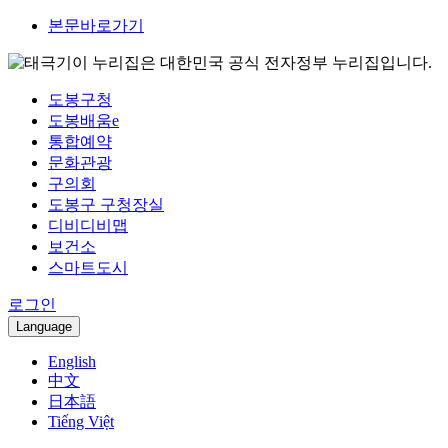
본문바로가기
이 누리집은 대한민국 공식 전자정부 누리집입니다.
도봉구청
도봉배움e
통합예약
문화관광
구의회
도봉구 구청장실
디비디비맵
보건소
스마트도시
로그인
Language
English
中文
日本語
Tiếng Việt