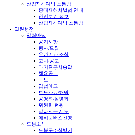
산업재해예방 소통방
중대재해처벌법 안내
안전보건 정보
산업재해예방 소통방
열린행정
알림마당
공지사항
행사/모집
유관기관 소식
고시/공고
타기관공시송달
채용공고
구보
입법예고
보도자료/해명
공청회/설명회
위원회 현황
달라지는 제도
예비군버스신청
도봉소식
도봉구소식받기