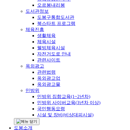
오르봉내리봉
도서관정보
도봉구통합도서관
북스타트 프로그램
체육진흥
생활체육
체육시설
웰빙체육시설
자전거도로 안내
관련사이트
옥외광고
관련법령
옥외광고업
옥외광고물
민방위
민방위 집합교육(1~2년차)
민방위 사이버교육(3년차 이상)
국민행동요령
시설 및 장비(비상대피시설)
도봉소개