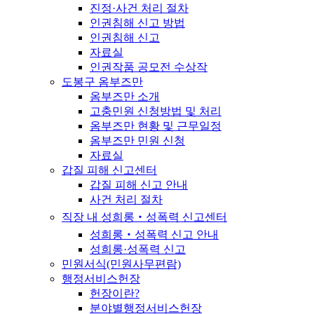
진정·사건 처리 절차
인권침해 신고 방법
인권침해 신고
자료실
인권작품 공모전 수상작
도봉구 옴부즈만
옴부즈만 소개
고충민원 신청방법 및 처리
옴부즈만 현황 및 근무일정
옴부즈만 민원 신청
자료실
갑질 피해 신고센터
갑질 피해 신고 안내
사건 처리 절차
직장 내 성희롱‧성폭력 신고센터
성희롱‧성폭력 신고 안내
성희롱·성폭력 신고
민원서식(민원사무편람)
행정서비스헌장
헌장이란?
분야별행정서비스헌장