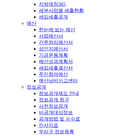
지방재정365
세부사업별 세출현황
세입세출공개
예산
한눈에 보는 예산
사업예산서
간주처리예산서
성인지예산서
기금운용계획
예산성과계획서
세입세출결산서
주민참여예산
예산낭비신고센터
정보공개
정보공개제도 안내
정보공개 청구
사전정보공개
비공개대상정보
공개방법 및 수수료
인사지표
우리구 정보목록