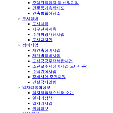
주택관리업자 등 선정지침
건물등기촉탁제도
건축법률상담소
도시정비
도시계획
지구단위계획
주거환경개선사업
도시디자인
정비사업
재건축정비사업
재개발정비사업
도심공공주택복합사업
소규모주택정비사업(모아타운)
주택건설사업
정비사업 주민지원
건설공사알림
일자리통합정보
일자리플러스센터 소개
일자리정책
일자리사업
취업정보