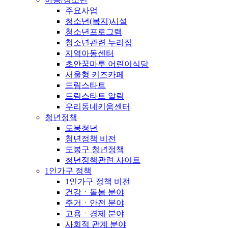
주요사업
청소년(복지)시설
청소년프로그램
청소년관련 누리집
지역아동센터
초안꿈마루 어린이식당
서울형 키즈카페
드림스타트
드림스타트 알림
우리동네키움센터
청년정책
도봉청년
청년정책 비전
도봉구 청년정책
청년정책관련 사이트
1인가구 정책
1인가구 정책 비전
건강ㆍ돌봄 분야
주거ㆍ안전 분야
고용ㆍ경제 분야
사회적 관계 분야