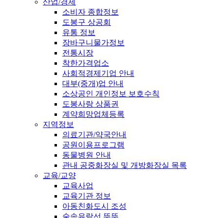
산업/경제
소비자 종합정보
도봉구 상공회
유통 정보
장바구니물가정보
전통시장
착한가격업소
사회적경제기업 안내
대부(중개)업 안내
소상공인 개인정보 보호수칙
도봉사랑 상품권
계약희망업체등록
지역정보
의료기관/약국안내
공원이용프로그램
동물병원 안내
관내 공중화장실 및 개방화장실 목록
교육/교양
교육사업
교육기관 정보
아동친화도시 조성
숲속유람선 뚜뚜