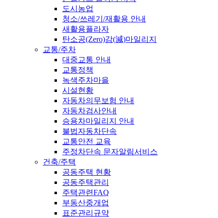
도시농업
청소/쓰레기/재활용 안내
새활용플라자
탄소공(Zero)감(減)마일리지
교통/주차
대중교통 안내
교통정책
녹색주차마을
시설현황
자동차의무보험 안내
자동차검사안내
승용차마일리지 안내
불법자동차단속
교통안전 교육
주정차단속 문자알림서비스
건축/주택
공동주택 현황
공동주택관리
주택관련FAQ
부동산중개업
표준관리규약