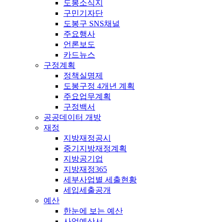
도봉소식지
구민기자단
도봉구 SNS채널
주요행사
언론보도
카드뉴스
구정계획
정책실명제
도봉구정 4개년 계획
주요업무계획
구정백서
공공데이터 개방
재정
지방재정공시
중기지방재정계획
지방공기업
지방재정365
세부사업별 세출현황
세입세출공개
예산
한눈에 보는 예산
사업예산서