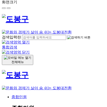
화면크기
검색입력란
통합검색
전체메뉴
종합민원