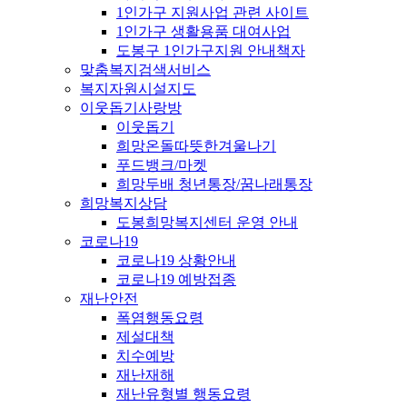
1인가구 지원사업 관련 사이트
1인가구 생활용품 대여사업
도봉구 1인가구지원 안내책자
맞춤복지검색서비스
복지자원시설지도
이웃돕기사랑방
이웃돕기
희망온돌따뜻한겨울나기
푸드뱅크/마켓
희망두배 청년통장/꿈나래통장
희망복지상담
도봉희망복지센터 운영 안내
코로나19
코로나19 상황안내
코로나19 예방접종
재난안전
폭염행동요령
제설대책
치수예방
재난재해
재난유형별 행동요령