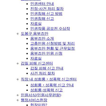
인권센터 안내
진정·사건 처리 절차
인권침해 신고 방법
인권침해 신고
자료실
인권작품 공모전 수상작
도봉구 옴부즈만
옴부즈만 소개
고충민원 신청방법 및 처리
옴부즈만 현황 및 근무일정
옴부즈만 민원 신청
자료실
갑질 피해 신고센터
갑질 피해 신고 안내
사건 처리 절차
직장 내 성희롱‧성폭력 신고센터
성희롱‧성폭력 신고 안내
성희롱·성폭력 신고
민원서식(민원사무편람)
행정서비스헌장
헌장이란?