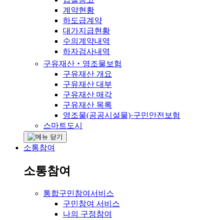
계약현황
하도급계약
대가지급현황
수의계약내역
하자검사내역
구유재산‧영조물보험
구유재산 개요
구유재산 대부
구유재산 매각
구유재산 목록
영조물(공공시설물)·구민안전보험
스마트도시
소통참여
소통참여
통합구민참여서비스
구민참여 서비스
나의 구정참여