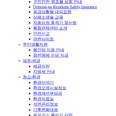
구민안전·영조물 보험 안내
Dobong-gu Residents Safety Insurance
응급상황별 대피요령
심폐소생술 교육
자동심장 충격기 찾는법
통합관제센터 소개
안전신고
관련사이트
주민생활지원
봉안당 이용 안내
참전명예 수당 지급
세무/세금
세금이란
지방세 안내
청소/환경
환경이야기
환경오염시설정보
환경개선부담금
환경자료실
석면관리정보
기후변화대응
온실가스 줄이기 서약