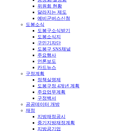
위원회 현황
달라지는 제도
예비군버스신청
도봉소식
도봉구소식받기
도봉소식지
구민기자단
도봉구 SNS채널
주요행사
언론보도
카드뉴스
구정계획
정책실명제
도봉구정 4개년 계획
주요업무계획
구정백서
공공데이터 개방
재정
지방재정공시
중기지방재정계획
지방공기업