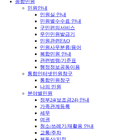
종합민원
민원안내
민원실 안내
민원별수수료 안내
구민편의서비스
무인민원발급기
민원관련FAQ
민원사무분류/용어
복합민원 안내
관련법령/기준표
행정정보공동이용
통합인터넷민원창구
통합민원창구
나의 민원
분야별민원
정부24(보조금24) 안내
가족관계등록
세무
여권
청소/쓰레기/재활용 안내
교통/주차
부동산/지적