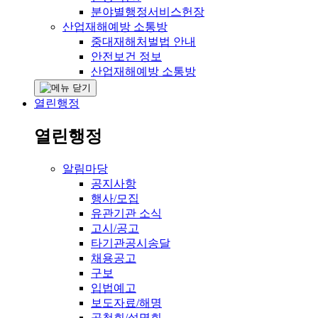
분야별행정서비스헌장
산업재해예방 소통방
중대재해처벌법 안내
안전보건 정보
산업재해예방 소통방
열린행정
열린행정
알림마당
공지사항
행사/모집
유관기관 소식
고시/공고
타기관공시송달
채용공고
구보
입법예고
보도자료/해명
공청회/설명회