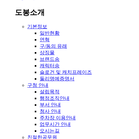
도봉소개
기본정보
일반현황
연혁
구/동의 유래
상징물
브랜드송
캐릭터송
슬로건 및 캐치프레이즈
둘리명예증명서
구청 안내
설립목적
행정조직안내
부서 안내
청사 안내
주차장 이용안내
업무시간 안내
오시는길
친절한공무원