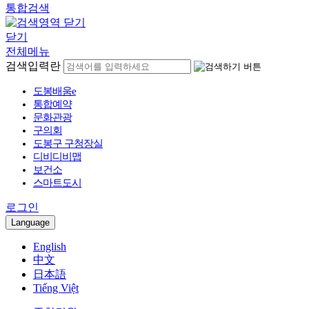
통합검색
닫기
전체메뉴
검색입력란
도봉배움e
통합예약
문화관광
구의회
도봉구 구청장실
디비디비맵
보건소
스마트도시
로그인
Language
English
中文
日本語
Tiếng Việt