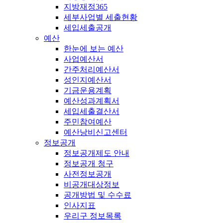
지방재정365
세부사업별 세출현황
세입세출공개
예산
한눈에 보는 예산
사업예산서
간주처리예산서
성인지예산서
기금운용계획
예산성과계획서
세입세출결산서
주민참여예산
예산낭비신고센터
정보공개
정보공개제도 안내
정보공개 청구
사전정보공개
비공개대상정보
공개방법 및 수수료
인사지표
우리구 정보목록