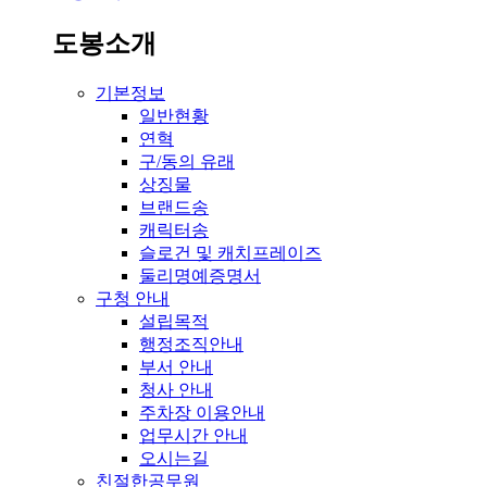
도봉소개
기본정보
일반현황
연혁
구/동의 유래
상징물
브랜드송
캐릭터송
슬로건 및 캐치프레이즈
둘리명예증명서
구청 안내
설립목적
행정조직안내
부서 안내
청사 안내
주차장 이용안내
업무시간 안내
오시는길
친절한공무원