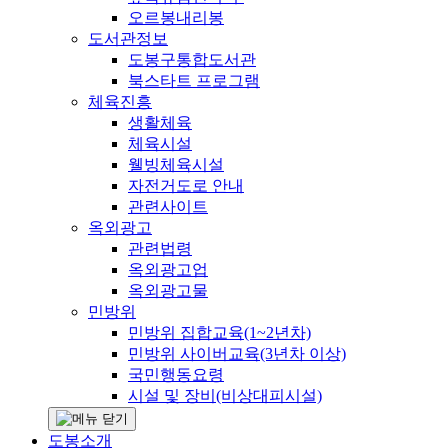
오르봉내리봉
도서관정보
도봉구통합도서관
북스타트 프로그램
체육진흥
생활체육
체육시설
웰빙체육시설
자전거도로 안내
관련사이트
옥외광고
관련법령
옥외광고업
옥외광고물
민방위
민방위 집합교육(1~2년차)
민방위 사이버교육(3년차 이상)
국민행동요령
시설 및 장비(비상대피시설)
도봉소개