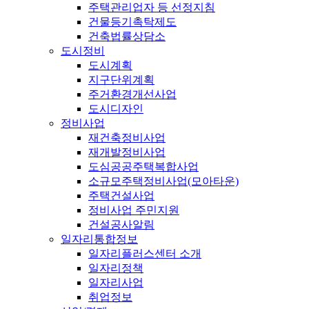
주택관리업자 등 선정지침
건물등기촉탁제도
건축법률상담소
도시정비
도시계획
지구단위계획
주거환경개선사업
도시디자인
정비사업
재건축정비사업
재개발정비사업
도심공공주택복합사업
소규모주택정비사업(모아타운)
주택건설사업
정비사업 주민지원
건설공사알림
일자리통합정보
일자리플러스센터 소개
일자리정책
일자리사업
취업정보