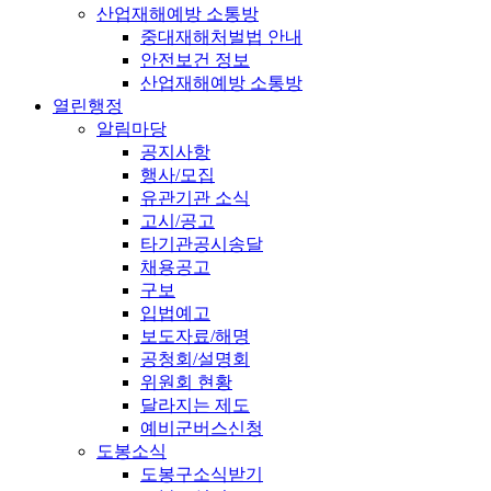
산업재해예방 소통방
중대재해처벌법 안내
안전보건 정보
산업재해예방 소통방
열린행정
알림마당
공지사항
행사/모집
유관기관 소식
고시/공고
타기관공시송달
채용공고
구보
입법예고
보도자료/해명
공청회/설명회
위원회 현황
달라지는 제도
예비군버스신청
도봉소식
도봉구소식받기