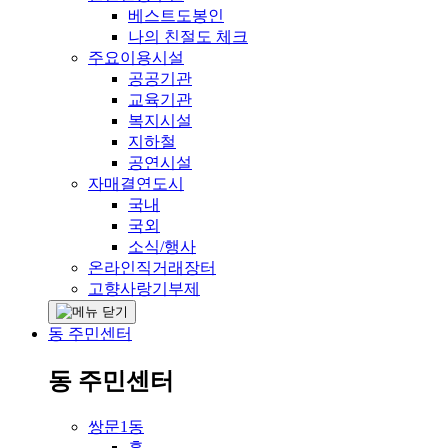
베스트도봉인
나의 친절도 체크
주요이용시설
공공기관
교육기관
복지시설
지하철
공연시설
자매결연도시
국내
국외
소식/행사
온라인직거래장터
고향사랑기부제
동 주민센터
동 주민센터
쌍문1동
홈