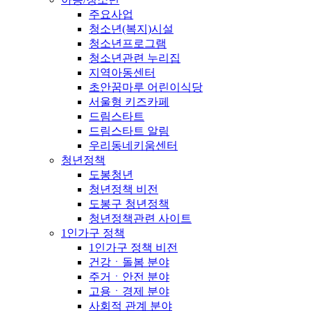
주요사업
청소년(복지)시설
청소년프로그램
청소년관련 누리집
지역아동센터
초안꿈마루 어린이식당
서울형 키즈카페
드림스타트
드림스타트 알림
우리동네키움센터
청년정책
도봉청년
청년정책 비전
도봉구 청년정책
청년정책관련 사이트
1인가구 정책
1인가구 정책 비전
건강ㆍ돌봄 분야
주거ㆍ안전 분야
고용ㆍ경제 분야
사회적 관계 분야