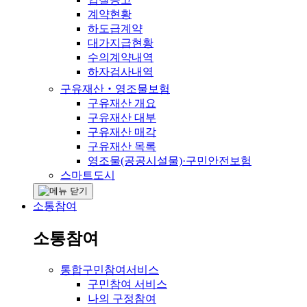
계약현황
하도급계약
대가지급현황
수의계약내역
하자검사내역
구유재산‧영조물보험
구유재산 개요
구유재산 대부
구유재산 매각
구유재산 목록
영조물(공공시설물)·구민안전보험
스마트도시
소통참여
소통참여
통합구민참여서비스
구민참여 서비스
나의 구정참여