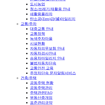
도시농업
청소/쓰레기/재활용 안내
새활용플라자
탄소공(Zero)감(減)마일리지
교통/주차
대중교통 안내
교통정책
녹색주차마을
시설현황
자동차의무보험 안내
자동차검사안내
승용차마일리지 안내
불법자동차단속
교통안전 교육
주정차단속 문자알림서비스
건축/주택
공동주택 현황
공동주택관리
주택관련FAQ
부동산중개업
표준관리규약