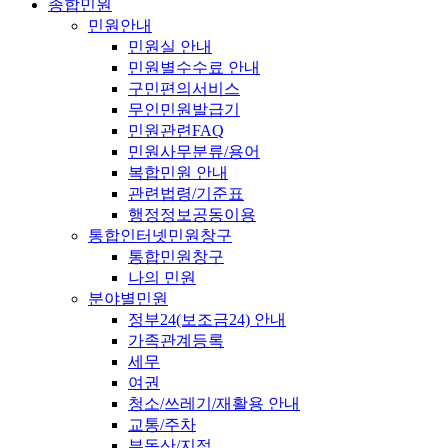
종합민원
민원안내
민원실 안내
민원별수수료 안내
구민편의서비스
무인민원발급기
민원관련FAQ
민원사무분류/용어
복합민원 안내
관련법령/기준표
행정정보공동이용
통합인터넷민원창구
통합민원창구
나의 민원
분야별민원
정부24(보조금24) 안내
가족관계등록
세무
여권
청소/쓰레기/재활용 안내
교통/주차
부동산/지적