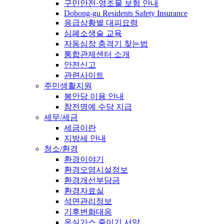
구민안전·영조물 보험 안내
Dobong-gu Residents Safety Insurance
응급상황별 대피요령
심폐소생술 교육
자동심장 충격기 찾는법
통합관제센터 소개
안전신고
관련사이트
주민생활지원
봉안당 이용 안내
참전명예 수당 지급
세무/세금
세금이란
지방세 안내
청소/환경
환경이야기
환경오염시설정보
환경개선부담금
환경자료실
석면관리정보
기후변화대응
온실가스 줄이기 서약