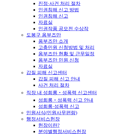
진정·사건 처리 절차
인권침해 신고 방법
인권침해 신고
자료실
인권작품 공모전 수상작
도봉구 옴부즈만
옴부즈만 소개
고충민원 신청방법 및 처리
옴부즈만 현황 및 근무일정
옴부즈만 민원 신청
자료실
갑질 피해 신고센터
갑질 피해 신고 안내
사건 처리 절차
직장 내 성희롱‧성폭력 신고센터
성희롱‧성폭력 신고 안내
성희롱·성폭력 신고
민원서식(민원사무편람)
행정서비스헌장
헌장이란?
분야별행정서비스헌장