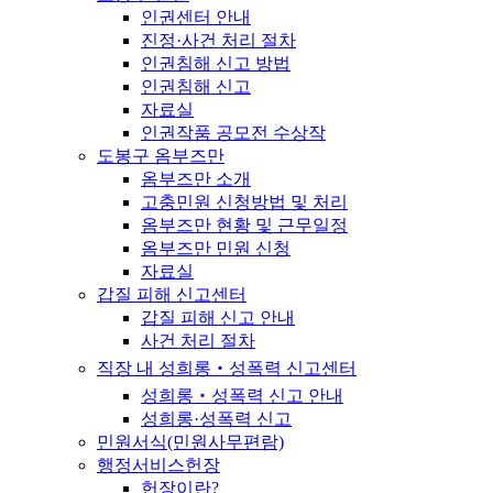
인권센터 안내
진정·사건 처리 절차
인권침해 신고 방법
인권침해 신고
자료실
인권작품 공모전 수상작
도봉구 옴부즈만
옴부즈만 소개
고충민원 신청방법 및 처리
옴부즈만 현황 및 근무일정
옴부즈만 민원 신청
자료실
갑질 피해 신고센터
갑질 피해 신고 안내
사건 처리 절차
직장 내 성희롱‧성폭력 신고센터
성희롱‧성폭력 신고 안내
성희롱·성폭력 신고
민원서식(민원사무편람)
행정서비스헌장
헌장이란?