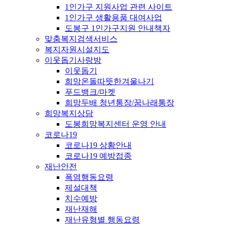
1인가구 지원사업 관련 사이트
1인가구 생활용품 대여사업
도봉구 1인가구지원 안내책자
맞춤복지검색서비스
복지자원시설지도
이웃돕기사랑방
이웃돕기
희망온돌따뜻한겨울나기
푸드뱅크/마켓
희망두배 청년통장/꿈나래통장
희망복지상담
도봉희망복지센터 운영 안내
코로나19
코로나19 상황안내
코로나19 예방접종
재난안전
폭염행동요령
제설대책
치수예방
재난재해
재난유형별 행동요령