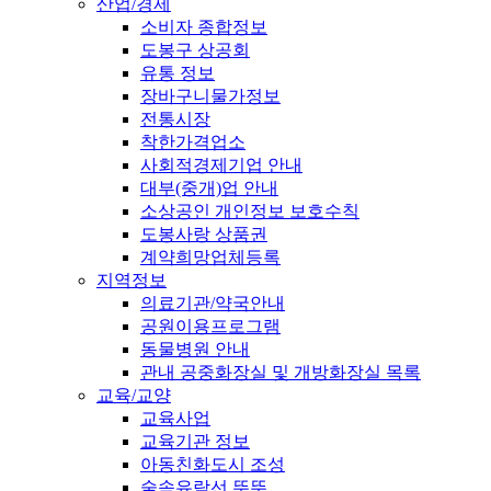
산업/경제
소비자 종합정보
도봉구 상공회
유통 정보
장바구니물가정보
전통시장
착한가격업소
사회적경제기업 안내
대부(중개)업 안내
소상공인 개인정보 보호수칙
도봉사랑 상품권
계약희망업체등록
지역정보
의료기관/약국안내
공원이용프로그램
동물병원 안내
관내 공중화장실 및 개방화장실 목록
교육/교양
교육사업
교육기관 정보
아동친화도시 조성
숲속유람선 뚜뚜