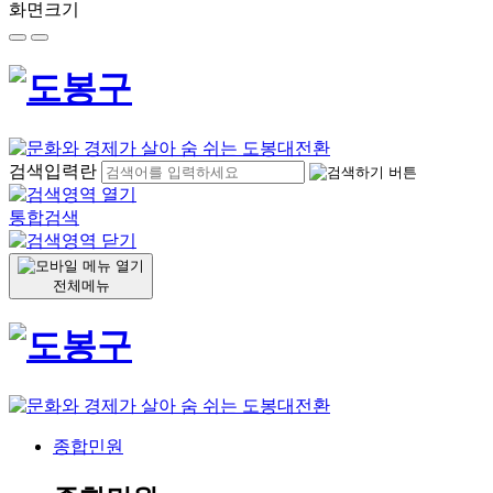
화면크기
검색입력란
통합검색
전체메뉴
종합민원