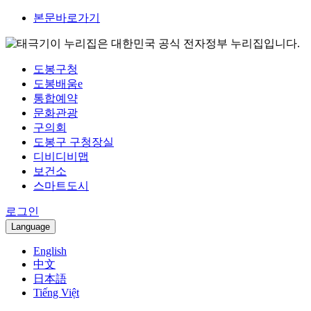
본문바로가기
이 누리집은 대한민국 공식 전자정부 누리집입니다.
도봉구청
도봉배움e
통합예약
문화관광
구의회
도봉구 구청장실
디비디비맵
보건소
스마트도시
로그인
Language
English
中文
日本語
Tiếng Việt