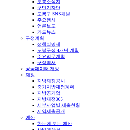
도봉소식지
구민기자단
도봉구 SNS채널
주요행사
언론보도
카드뉴스
구정계획
정책실명제
도봉구정 4개년 계획
주요업무계획
구정백서
공공데이터 개방
재정
지방재정공시
중기지방재정계획
지방공기업
지방재정365
세부사업별 세출현황
세입세출공개
예산
한눈에 보는 예산
사업예산서