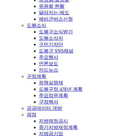
위원회 현황
달라지는 제도
예비군버스신청
도봉소식
도봉구소식받기
도봉소식지
구민기자단
도봉구 SNS채널
주요행사
언론보도
카드뉴스
구정계획
정책실명제
도봉구정 4개년 계획
주요업무계획
구정백서
공공데이터 개방
재정
지방재정공시
중기지방재정계획
지방공기업