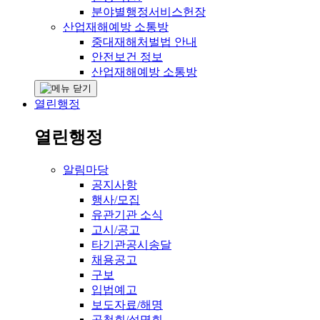
분야별행정서비스헌장
산업재해예방 소통방
중대재해처벌법 안내
안전보건 정보
산업재해예방 소통방
열린행정
열린행정
알림마당
공지사항
행사/모집
유관기관 소식
고시/공고
타기관공시송달
채용공고
구보
입법예고
보도자료/해명
공청회/설명회