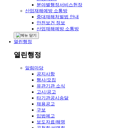
분야별행정서비스헌장
산업재해예방 소통방
중대재해처벌법 안내
안전보건 정보
산업재해예방 소통방
열린행정
열린행정
알림마당
공지사항
행사/모집
유관기관 소식
고시/공고
타기관공시송달
채용공고
구보
입법예고
보도자료/해명
공청회/설명회