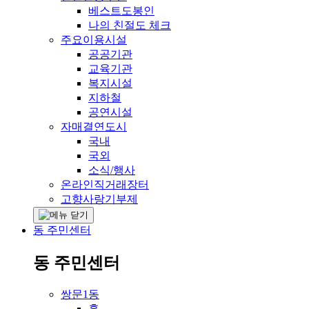
베스트도봉인
나의 친절도 체크
주요이용시설
공공기관
교육기관
복지시설
지하철
공연시설
자매결연도시
국내
국외
소식/행사
온라인직거래장터
고향사랑기부제
동 주민센터
동 주민센터
쌍문1동
홈