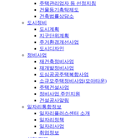
주택관리업자 등 선정지침
건물등기촉탁제도
건축법률상담소
도시정비
도시계획
지구단위계획
주거환경개선사업
도시디자인
정비사업
재건축정비사업
재개발정비사업
도심공공주택복합사업
소규모주택정비사업(모아타운)
주택건설사업
정비사업 주민지원
건설공사알림
일자리통합정보
일자리플러스센터 소개
일자리정책
일자리사업
취업정보