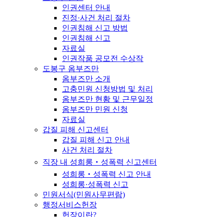
인권센터 안내
진정·사건 처리 절차
인권침해 신고 방법
인권침해 신고
자료실
인권작품 공모전 수상작
도봉구 옴부즈만
옴부즈만 소개
고충민원 신청방법 및 처리
옴부즈만 현황 및 근무일정
옴부즈만 민원 신청
자료실
갑질 피해 신고센터
갑질 피해 신고 안내
사건 처리 절차
직장 내 성희롱‧성폭력 신고센터
성희롱‧성폭력 신고 안내
성희롱·성폭력 신고
민원서식(민원사무편람)
행정서비스헌장
헌장이란?