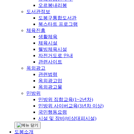
오르봉내리봉
도서관정보
도봉구통합도서관
북스타트 프로그램
체육진흥
생활체육
체육시설
웰빙체육시설
자전거도로 안내
관련사이트
옥외광고
관련법령
옥외광고업
옥외광고물
민방위
민방위 집합교육(1~2년차)
민방위 사이버교육(3년차 이상)
국민행동요령
시설 및 장비(비상대피시설)
도봉소개