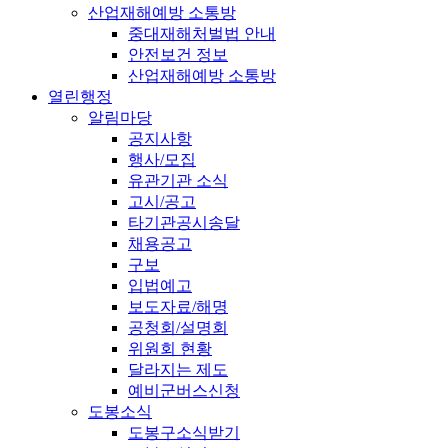
산업재해예방 소통방
중대재해처벌법 안내
안전보건 정보
산업재해예방 소통방
열린행정
알림마당
공지사항
행사/모집
유관기관 소식
고시/공고
타기관공시송달
채용공고
구보
입법예고
보도자료/해명
공청회/설명회
위원회 현황
달라지는 제도
예비군버스신청
도봉소식
도봉구소식받기