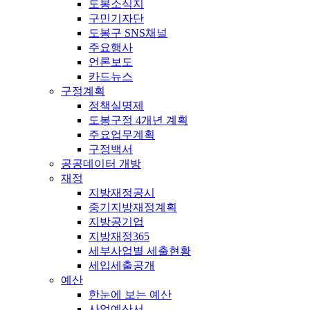
도봉소식지
구민기자단
도봉구 SNS채널
주요행사
언론보도
카드뉴스
구정계획
정책실명제
도봉구정 4개년 계획
주요업무계획
구정백서
공공데이터 개방
재정
지방재정공시
중기지방재정계획
지방공기업
지방재정365
세부사업별 세출현황
세입세출공개
예산
한눈에 보는 예산
사업예산서