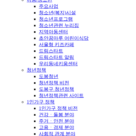
주요사업
청소년(복지)시설
청소년프로그램
청소년관련 누리집
지역아동센터
초안꿈마루 어린이식당
서울형 키즈카페
드림스타트
드림스타트 알림
우리동네키움센터
청년정책
도봉청년
청년정책 비전
도봉구 청년정책
청년정책관련 사이트
1인가구 정책
1인가구 정책 비전
건강ㆍ돌봄 분야
주거ㆍ안전 분야
고용ㆍ경제 분야
사회적 관계 분야