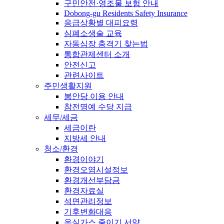
구민안전·영조물 보험 안내
Dobong-gu Residents Safety Insurance
응급상황별 대피요령
심폐소생술 교육
자동심장 충격기 찾는법
통합관제센터 소개
안전신고
관련사이트
주민생활지원
봉안당 이용 안내
참전명예 수당 지급
세무/세금
세금이란
지방세 안내
청소/환경
환경이야기
환경오염시설정보
환경개선부담금
환경자료실
석면관리정보
기후변화대응
온실가스 줄이기 서약