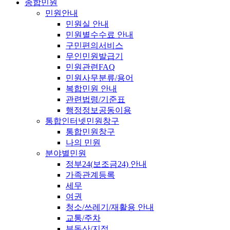
종합민원
민원안내
민원실 안내
민원별수수료 안내
구민편의서비스
무인민원발급기
민원관련FAQ
민원사무분류/용어
복합민원 안내
관련법령/기준표
행정정보공동이용
통합인터넷민원창구
통합민원창구
나의 민원
분야별민원
정부24(보조금24) 안내
가족관계등록
세무
여권
청소/쓰레기/재활용 안내
교통/주차
부동산/지적