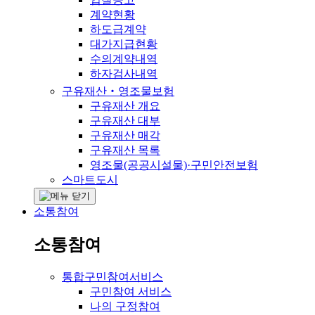
계약현황
하도급계약
대가지급현황
수의계약내역
하자검사내역
구유재산‧영조물보험
구유재산 개요
구유재산 대부
구유재산 매각
구유재산 목록
영조물(공공시설물)·구민안전보험
스마트도시
소통참여
소통참여
통합구민참여서비스
구민참여 서비스
나의 구정참여