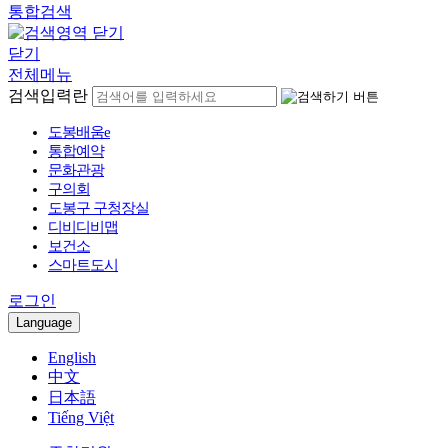
통합검색
닫기
전체메뉴
검색입력란
도봉배움e
통합예약
문화관광
구의회
도봉구 구청장실
디비디비맵
보건소
스마트도시
로그인
Language
English
中文
日本語
Tiếng Việt