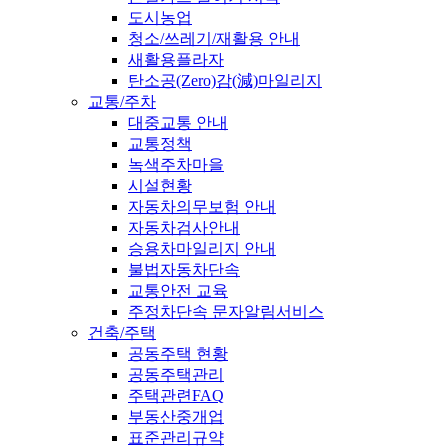
도시농업
청소/쓰레기/재활용 안내
새활용플라자
탄소공(Zero)감(減)마일리지
교통/주차
대중교통 안내
교통정책
녹색주차마을
시설현황
자동차의무보험 안내
자동차검사안내
승용차마일리지 안내
불법자동차단속
교통안전 교육
주정차단속 문자알림서비스
건축/주택
공동주택 현황
공동주택관리
주택관련FAQ
부동산중개업
표준관리규약