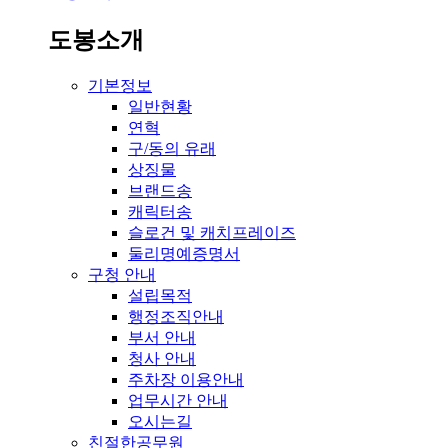
도봉소개
기본정보
일반현황
연혁
구/동의 유래
상징물
브랜드송
캐릭터송
슬로건 및 캐치프레이즈
둘리명예증명서
구청 안내
설립목적
행정조직안내
부서 안내
청사 안내
주차장 이용안내
업무시간 안내
오시는길
친절한공무원