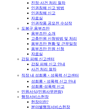
진정·사건 처리 절차
인권침해 신고 방법
인권침해 신고
자료실
인권작품 공모전 수상작
도봉구 옴부즈만
옴부즈만 소개
고충민원 신청방법 및 처리
옴부즈만 현황 및 근무일정
옴부즈만 민원 신청
자료실
갑질 피해 신고센터
갑질 피해 신고 안내
사건 처리 절차
직장 내 성희롱‧성폭력 신고센터
성희롱‧성폭력 신고 안내
성희롱·성폭력 신고
민원서식(민원사무편람)
행정서비스헌장
헌장이란?
분야별행정서비스헌장