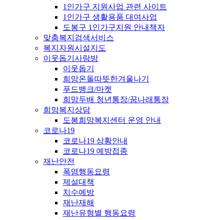
1인가구 지원사업 관련 사이트
1인가구 생활용품 대여사업
도봉구 1인가구지원 안내책자
맞춤복지검색서비스
복지자원시설지도
이웃돕기사랑방
이웃돕기
희망온돌따뜻한겨울나기
푸드뱅크/마켓
희망두배 청년통장/꿈나래통장
희망복지상담
도봉희망복지센터 운영 안내
코로나19
코로나19 상황안내
코로나19 예방접종
재난안전
폭염행동요령
제설대책
치수예방
재난재해
재난유형별 행동요령