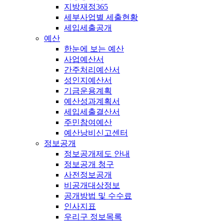
지방재정365
세부사업별 세출현황
세입세출공개
예산
한눈에 보는 예산
사업예산서
간주처리예산서
성인지예산서
기금운용계획
예산성과계획서
세입세출결산서
주민참여예산
예산낭비신고센터
정보공개
정보공개제도 안내
정보공개 청구
사전정보공개
비공개대상정보
공개방법 및 수수료
인사지표
우리구 정보목록