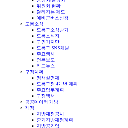
위원회 현황
달라지는 제도
예비군버스신청
도봉소식
도봉구소식받기
도봉소식지
구민기자단
도봉구 SNS채널
주요행사
언론보도
카드뉴스
구정계획
정책실명제
도봉구정 4개년 계획
주요업무계획
구정백서
공공데이터 개방
재정
지방재정공시
중기지방재정계획
지방공기업