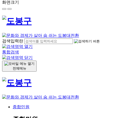
화면크기
검색입력란
통합검색
전체메뉴
종합민원