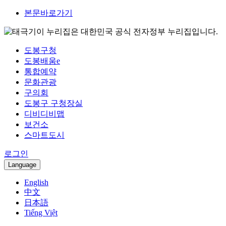
본문바로가기
이 누리집은 대한민국 공식 전자정부 누리집입니다.
도봉구청
도봉배움e
통합예약
문화관광
구의회
도봉구 구청장실
디비디비맵
보건소
스마트도시
로그인
Language
English
中文
日本語
Tiếng Việt