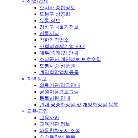
산업/경제
소비자 종합정보
도봉구 상공회
유통 정보
장바구니물가정보
전통시장
착한가격업소
사회적경제기업 안내
대부(중개)업 안내
소상공인 개인정보 보호수칙
도봉사랑 상품권
계약희망업체등록
지역정보
의료기관/약국안내
공원이용프로그램
동물병원 안내
관내 공중화장실 및 개방화장실 목록
교육/교양
교육사업
교육기관 정보
아동친화도시 조성
숲속유람선 뚜뚜