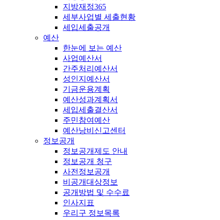
지방재정365
세부사업별 세출현황
세입세출공개
예산
한눈에 보는 예산
사업예산서
간주처리예산서
성인지예산서
기금운용계획
예산성과계획서
세입세출결산서
주민참여예산
예산낭비신고센터
정보공개
정보공개제도 안내
정보공개 청구
사전정보공개
비공개대상정보
공개방법 및 수수료
인사지표
우리구 정보목록