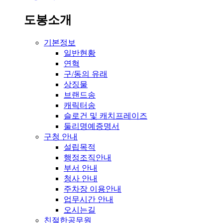
도봉소개
기본정보
일반현황
연혁
구/동의 유래
상징물
브랜드송
캐릭터송
슬로건 및 캐치프레이즈
둘리명예증명서
구청 안내
설립목적
행정조직안내
부서 안내
청사 안내
주차장 이용안내
업무시간 안내
오시는길
친절한공무원