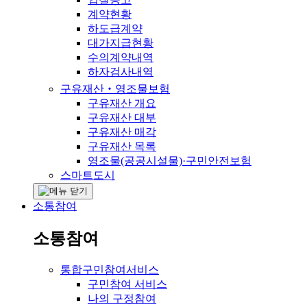
계약현황
하도급계약
대가지급현황
수의계약내역
하자검사내역
구유재산‧영조물보험
구유재산 개요
구유재산 대부
구유재산 매각
구유재산 목록
영조물(공공시설물)·구민안전보험
스마트도시
소통참여
소통참여
통합구민참여서비스
구민참여 서비스
나의 구정참여