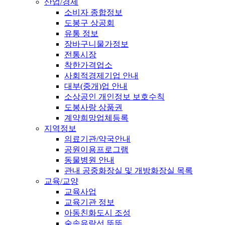
산업/경제
소비자 종합정보
도봉구 상공회
유통 정보
장바구니물가정보
전통시장
착한가격업소
사회적경제기업 안내
대부(중개)업 안내
소상공인 개인정보 보호수칙
도봉사랑 상품권
계약희망업체등록
지역정보
의료기관/약국안내
공원이용프로그램
동물병원 안내
관내 공중화장실 및 개방화장실 목록
교육/교양
교육사업
교육기관 정보
아동친화도시 조성
숲속유람선 뚜뚜