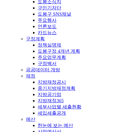
도봉소식지
구민기자단
도봉구 SNS채널
주요행사
언론보도
카드뉴스
구정계획
정책실명제
도봉구정 4개년 계획
주요업무계획
구정백서
공공데이터 개방
재정
지방재정공시
중기지방재정계획
지방공기업
지방재정365
세부사업별 세출현황
세입세출공개
예산
한눈에 보는 예산
사업예산서