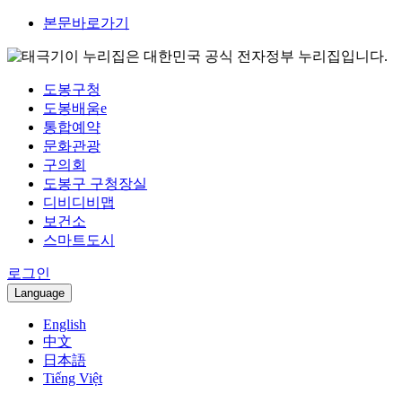
본문바로가기
이 누리집은 대한민국 공식 전자정부 누리집입니다.
도봉구청
도봉배움e
통합예약
문화관광
구의회
도봉구 구청장실
디비디비맵
보건소
스마트도시
로그인
Language
English
中文
日本語
Tiếng Việt