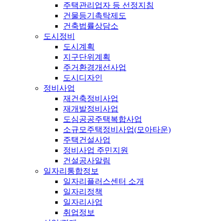
주택관리업자 등 선정지침
건물등기촉탁제도
건축법률상담소
도시정비
도시계획
지구단위계획
주거환경개선사업
도시디자인
정비사업
재건축정비사업
재개발정비사업
도심공공주택복합사업
소규모주택정비사업(모아타운)
주택건설사업
정비사업 주민지원
건설공사알림
일자리통합정보
일자리플러스센터 소개
일자리정책
일자리사업
취업정보