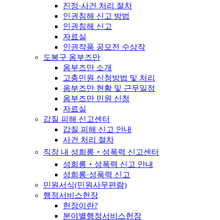
진정·사건 처리 절차
인권침해 신고 방법
인권침해 신고
자료실
인권작품 공모전 수상작
도봉구 옴부즈만
옴부즈만 소개
고충민원 신청방법 및 처리
옴부즈만 현황 및 근무일정
옴부즈만 민원 신청
자료실
갑질 피해 신고센터
갑질 피해 신고 안내
사건 처리 절차
직장 내 성희롱‧성폭력 신고센터
성희롱‧성폭력 신고 안내
성희롱·성폭력 신고
민원서식(민원사무편람)
행정서비스헌장
헌장이란?
분야별행정서비스헌장