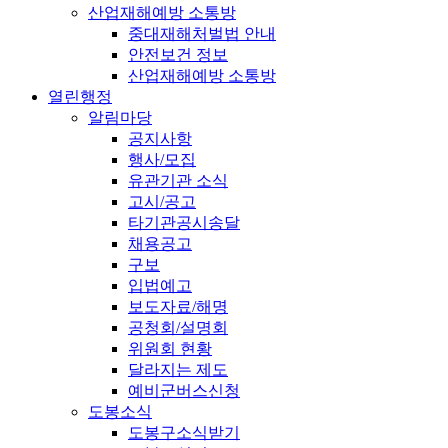
산업재해예방 소통방
중대재해처벌법 안내
안전보건 정보
산업재해예방 소통방
열린행정
알림마당
공지사항
행사/모집
유관기관 소식
고시/공고
타기관공시송달
채용공고
구보
입법예고
보도자료/해명
공청회/설명회
위원회 현황
달라지는 제도
예비군버스신청
도봉소식
도봉구소식받기