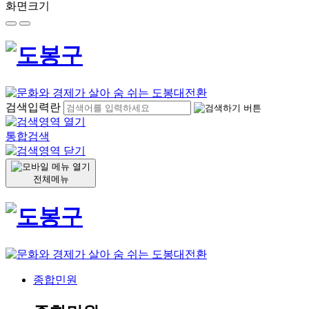
화면크기
검색입력란
통합검색
전체메뉴
종합민원