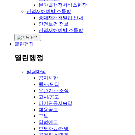
분야별행정서비스헌장
산업재해예방 소통방
중대재해처벌법 안내
안전보건 정보
산업재해예방 소통방
열린행정
열린행정
알림마당
공지사항
행사/모집
유관기관 소식
고시/공고
타기관공시송달
채용공고
구보
입법예고
보도자료/해명
공청회/설명회