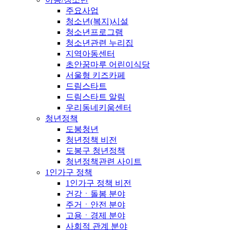
주요사업
청소년(복지)시설
청소년프로그램
청소년관련 누리집
지역아동센터
초안꿈마루 어린이식당
서울형 키즈카페
드림스타트
드림스타트 알림
우리동네키움센터
청년정책
도봉청년
청년정책 비전
도봉구 청년정책
청년정책관련 사이트
1인가구 정책
1인가구 정책 비전
건강ㆍ돌봄 분야
주거ㆍ안전 분야
고용ㆍ경제 분야
사회적 관계 분야