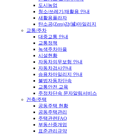
도시농업
청소/쓰레기/재활용 안내
새활용플라자
탄소공(Zero)감(減)마일리지
교통/주차
대중교통 안내
교통정책
녹색주차마을
시설현황
자동차의무보험 안내
자동차검사안내
승용차마일리지 안내
불법자동차단속
교통안전 교육
주정차단속 문자알림서비스
건축/주택
공동주택 현황
공동주택관리
주택관련FAQ
부동산중개업
표준관리규약