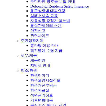
구민안전·영조물 보험 안내
Dobong-gu Residents Safety Insurance
응급상황별 대피요령
심폐소생술 교육
자동심장 충격기 찾는법
통합관제센터 소개
안전신고
관련사이트
주민생활지원
봉안당 이용 안내
참전명예 수당 지급
세무/세금
세금이란
지방세 안내
청소/환경
환경이야기
환경오염시설정보
환경개선부담금
환경자료실
석면관리정보
기후변화대응
온실가스 줄이기 서약