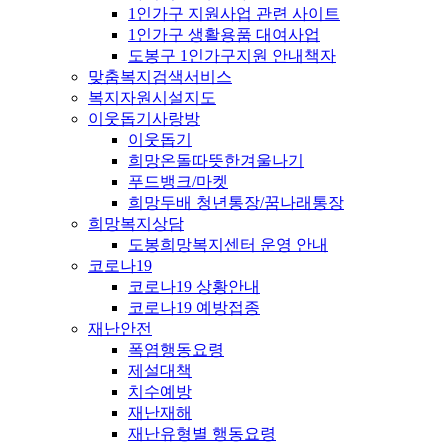
1인가구 지원사업 관련 사이트
1인가구 생활용품 대여사업
도봉구 1인가구지원 안내책자
맞춤복지검색서비스
복지자원시설지도
이웃돕기사랑방
이웃돕기
희망온돌따뜻한겨울나기
푸드뱅크/마켓
희망두배 청년통장/꿈나래통장
희망복지상담
도봉희망복지센터 운영 안내
코로나19
코로나19 상황안내
코로나19 예방접종
재난안전
폭염행동요령
제설대책
치수예방
재난재해
재난유형별 행동요령