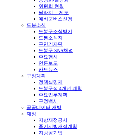
위원회 현황
달라지는 제도
예비군버스신청
도봉소식
도봉구소식받기
도봉소식지
구민기자단
도봉구 SNS채널
주요행사
언론보도
카드뉴스
구정계획
정책실명제
도봉구정 4개년 계획
주요업무계획
구정백서
공공데이터 개방
재정
지방재정공시
중기지방재정계획
지방공기업