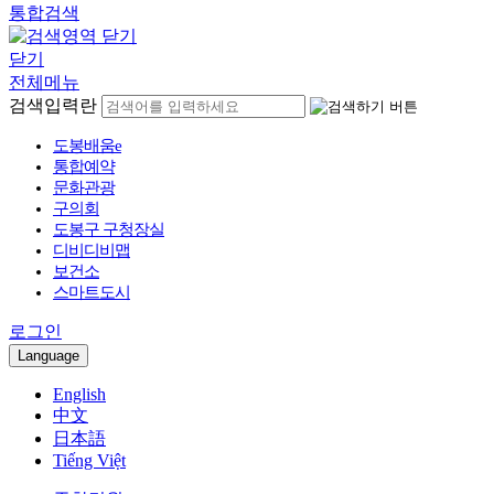
통합검색
닫기
전체메뉴
검색입력란
도봉배움e
통합예약
문화관광
구의회
도봉구 구청장실
디비디비맵
보건소
스마트도시
로그인
Language
English
中文
日本語
Tiếng Việt