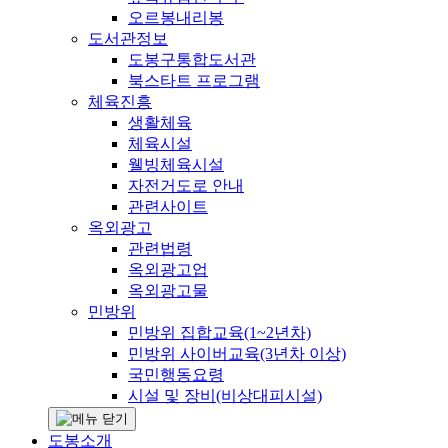
오르봉내리봉
도서관정보
도봉구통합도서관
북스타트 프로그램
체육진흥
생활체육
체육시설
웰빙체육시설
자전거도로 안내
관련사이트
옥외광고
관련법령
옥외광고업
옥외광고물
민방위
민방위 집합교육(1~2년차)
민방위 사이버교육(3년차 이상)
국민행동요령
시설 및 장비(비상대피시설)
도봉소개