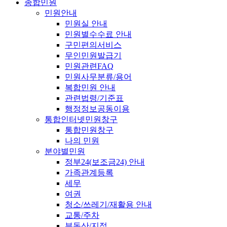
종합민원
민원안내
민원실 안내
민원별수수료 안내
구민편의서비스
무인민원발급기
민원관련FAQ
민원사무분류/용어
복합민원 안내
관련법령/기준표
행정정보공동이용
통합인터넷민원창구
통합민원창구
나의 민원
분야별민원
정부24(보조금24) 안내
가족관계등록
세무
여권
청소/쓰레기/재활용 안내
교통/주차
부동산/지적