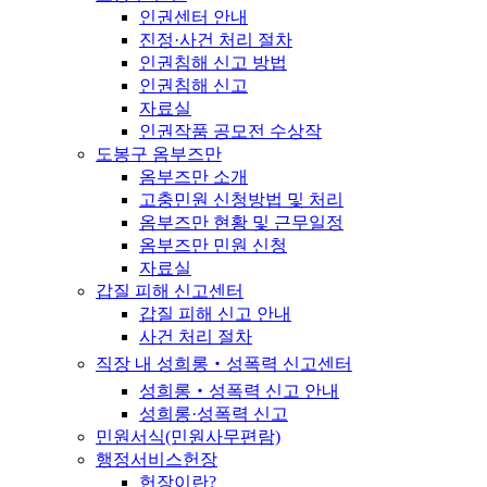
인권센터 안내
진정·사건 처리 절차
인권침해 신고 방법
인권침해 신고
자료실
인권작품 공모전 수상작
도봉구 옴부즈만
옴부즈만 소개
고충민원 신청방법 및 처리
옴부즈만 현황 및 근무일정
옴부즈만 민원 신청
자료실
갑질 피해 신고센터
갑질 피해 신고 안내
사건 처리 절차
직장 내 성희롱‧성폭력 신고센터
성희롱‧성폭력 신고 안내
성희롱·성폭력 신고
민원서식(민원사무편람)
행정서비스헌장
헌장이란?