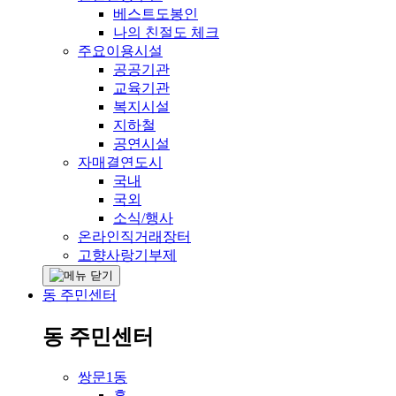
베스트도봉인
나의 친절도 체크
주요이용시설
공공기관
교육기관
복지시설
지하철
공연시설
자매결연도시
국내
국외
소식/행사
온라인직거래장터
고향사랑기부제
동 주민센터
동 주민센터
쌍문1동
홈