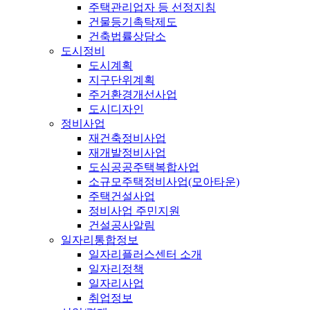
주택관리업자 등 선정지침
건물등기촉탁제도
건축법률상담소
도시정비
도시계획
지구단위계획
주거환경개선사업
도시디자인
정비사업
재건축정비사업
재개발정비사업
도심공공주택복합사업
소규모주택정비사업(모아타운)
주택건설사업
정비사업 주민지원
건설공사알림
일자리통합정보
일자리플러스센터 소개
일자리정책
일자리사업
취업정보