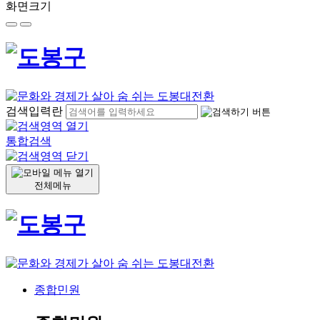
화면크기
검색입력란
통합검색
전체메뉴
종합민원