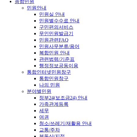
종합민원
민원안내
민원실 안내
민원별수수료 안내
구민편의서비스
무인민원발급기
민원관련FAQ
민원사무분류/용어
복합민원 안내
관련법령/기준표
행정정보공동이용
통합인터넷민원창구
통합민원창구
나의 민원
분야별민원
정부24(보조금24) 안내
가족관계등록
세무
여권
청소/쓰레기/재활용 안내
교통/주차
부동산/지적