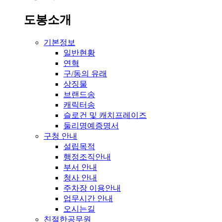
도봉소개
기본정보
일반현황
연혁
구/동의 유래
상징물
브랜드송
캐릭터송
슬로건 및 캐치프레이즈
둘리명예증명서
구청 안내
설립목적
행정조직안내
부서 안내
청사 안내
주차장 이용안내
업무시간 안내
오시는길
친절한공무원