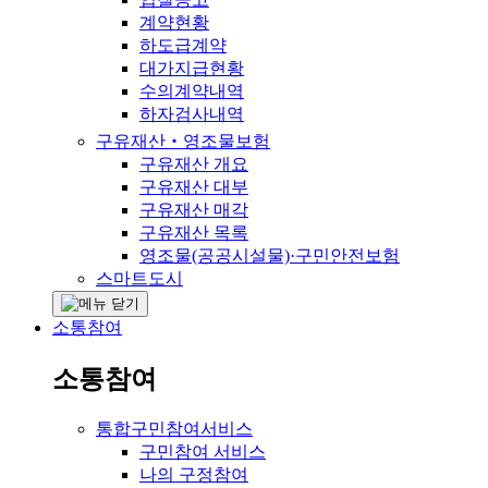
계약현황
하도급계약
대가지급현황
수의계약내역
하자검사내역
구유재산‧영조물보험
구유재산 개요
구유재산 대부
구유재산 매각
구유재산 목록
영조물(공공시설물)·구민안전보험
스마트도시
소통참여
소통참여
통합구민참여서비스
구민참여 서비스
나의 구정참여