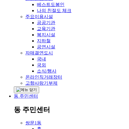
베스트도봉인
나의 친절도 체크
주요이용시설
공공기관
교육기관
복지시설
지하철
공연시설
자매결연도시
국내
국외
소식/행사
온라인직거래장터
고향사랑기부제
동 주민센터
동 주민센터
쌍문1동
홈