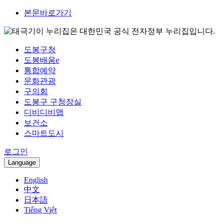
본문바로가기
이 누리집은 대한민국 공식 전자정부 누리집입니다.
도봉구청
도봉배움e
통합예약
문화관광
구의회
도봉구 구청장실
디비디비맵
보건소
스마트도시
로그인
Language
English
中文
日本語
Tiếng Việt