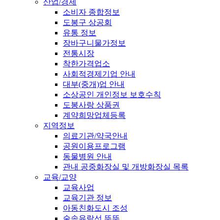
산업/경제
소비자 종합정보
도봉구 상공회
유통 정보
장바구니물가정보
전통시장
착한가격업소
사회적경제기업 안내
대부(중개)업 안내
소상공인 개인정보 보호수칙
도봉사랑 상품권
계약희망업체등록
지역정보
의료기관/약국안내
공원이용프로그램
동물병원 안내
관내 공중화장실 및 개방화장실 목록
교육/교양
교육사업
교육기관 정보
아동친화도시 조성
숲속유람선 뚜뚜