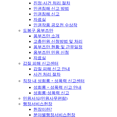
진정·사건 처리 절차
인권침해 신고 방법
인권침해 신고
자료실
인권작품 공모전 수상작
도봉구 옴부즈만
옴부즈만 소개
고충민원 신청방법 및 처리
옴부즈만 현황 및 근무일정
옴부즈만 민원 신청
자료실
갑질 피해 신고센터
갑질 피해 신고 안내
사건 처리 절차
직장 내 성희롱‧성폭력 신고센터
성희롱‧성폭력 신고 안내
성희롱·성폭력 신고
민원서식(민원사무편람)
행정서비스헌장
헌장이란?
분야별행정서비스헌장