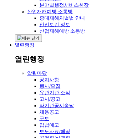
분야별행정서비스헌장
산업재해예방 소통방
중대재해처벌법 안내
안전보건 정보
산업재해예방 소통방
열린행정
열린행정
알림마당
공지사항
행사/모집
유관기관 소식
고시/공고
타기관공시송달
채용공고
구보
입법예고
보도자료/해명
공청회/설명회