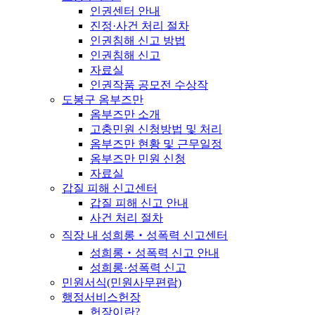
인권센터 안내
진정·사건 처리 절차
인권침해 신고 방법
인권침해 신고
자료실
인권작품 공모전 수상작
도봉구 옴부즈만
옴부즈만 소개
고충민원 신청방법 및 처리
옴부즈만 현황 및 근무일정
옴부즈만 민원 신청
자료실
갑질 피해 신고센터
갑질 피해 신고 안내
사건 처리 절차
직장 내 성희롱‧성폭력 신고센터
성희롱‧성폭력 신고 안내
성희롱·성폭력 신고
민원서식(민원사무편람)
행정서비스헌장
헌장이란?