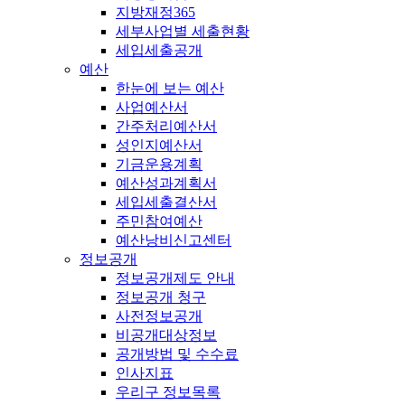
지방재정365
세부사업별 세출현황
세입세출공개
예산
한눈에 보는 예산
사업예산서
간주처리예산서
성인지예산서
기금운용계획
예산성과계획서
세입세출결산서
주민참여예산
예산낭비신고센터
정보공개
정보공개제도 안내
정보공개 청구
사전정보공개
비공개대상정보
공개방법 및 수수료
인사지표
우리구 정보목록