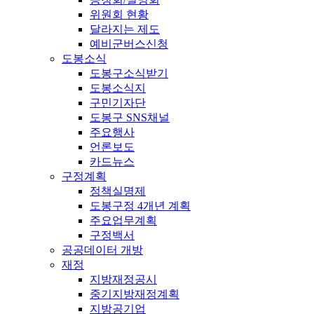
위원회 현황
달라지는 제도
예비군버스신청
도봉소식
도봉구소식받기
도봉소식지
구민기자단
도봉구 SNS채널
주요행사
언론보도
카드뉴스
구정계획
정책실명제
도봉구정 4개년 계획
주요업무계획
구정백서
공공데이터 개방
재정
지방재정공시
중기지방재정계획
지방공기업