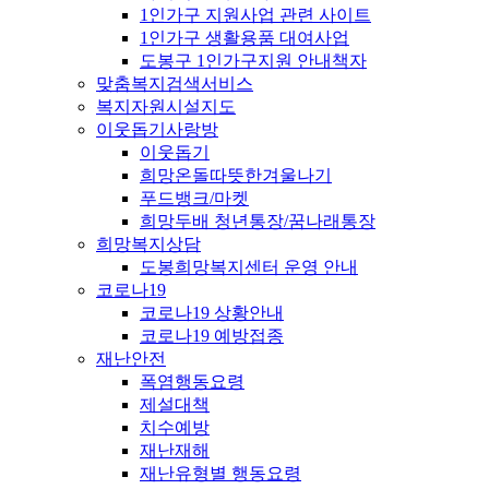
1인가구 지원사업 관련 사이트
1인가구 생활용품 대여사업
도봉구 1인가구지원 안내책자
맞춤복지검색서비스
복지자원시설지도
이웃돕기사랑방
이웃돕기
희망온돌따뜻한겨울나기
푸드뱅크/마켓
희망두배 청년통장/꿈나래통장
희망복지상담
도봉희망복지센터 운영 안내
코로나19
코로나19 상황안내
코로나19 예방접종
재난안전
폭염행동요령
제설대책
치수예방
재난재해
재난유형별 행동요령