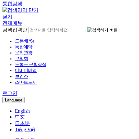
통합검색
닫기
전체메뉴
검색입력란
도봉배움e
통합예약
문화관광
구의회
도봉구 구청장실
디비디비맵
보건소
스마트도시
로그인
Language
English
中文
日本語
Tiếng Việt