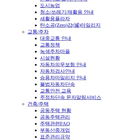
도시농업
청소/쓰레기/재활용 안내
새활용플라자
탄소공(Zero)감(減)마일리지
교통/주차
대중교통 안내
교통정책
녹색주차마을
시설현황
자동차의무보험 안내
자동차검사안내
승용차마일리지 안내
불법자동차단속
교통안전 교육
주정차단속 문자알림서비스
건축/주택
공동주택 현황
공동주택관리
주택관련FAQ
부동산중개업
표준관리규약