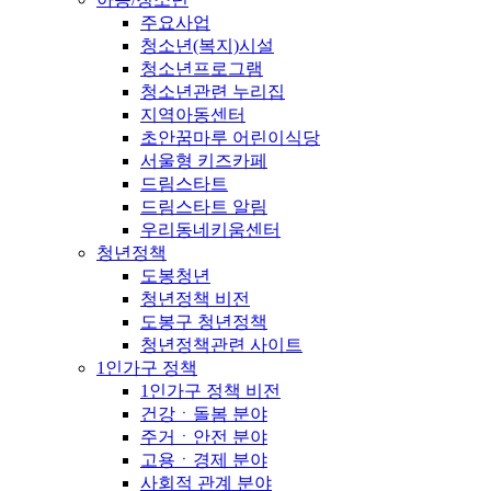
주요사업
청소년(복지)시설
청소년프로그램
청소년관련 누리집
지역아동센터
초안꿈마루 어린이식당
서울형 키즈카페
드림스타트
드림스타트 알림
우리동네키움센터
청년정책
도봉청년
청년정책 비전
도봉구 청년정책
청년정책관련 사이트
1인가구 정책
1인가구 정책 비전
건강ㆍ돌봄 분야
주거ㆍ안전 분야
고용ㆍ경제 분야
사회적 관계 분야