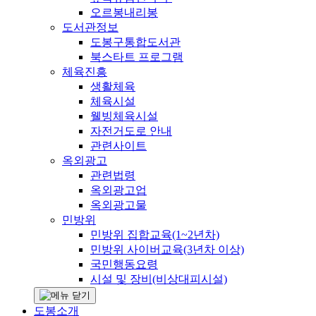
오르봉내리봉
도서관정보
도봉구통합도서관
북스타트 프로그램
체육진흥
생활체육
체육시설
웰빙체육시설
자전거도로 안내
관련사이트
옥외광고
관련법령
옥외광고업
옥외광고물
민방위
민방위 집합교육(1~2년차)
민방위 사이버교육(3년차 이상)
국민행동요령
시설 및 장비(비상대피시설)
도봉소개