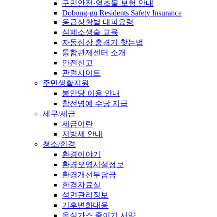
구민안전·영조물 보험 안내
Dobong-gu Residents Safety Insurance
응급상황별 대피요령
심폐소생술 교육
자동심장 충격기 찾는법
통합관제센터 소개
안전신고
관련사이트
주민생활지원
봉안당 이용 안내
참전명예 수당 지급
세무/세금
세금이란
지방세 안내
청소/환경
환경이야기
환경오염시설정보
환경개선부담금
환경자료실
석면관리정보
기후변화대응
온실가스 줄이기 서약