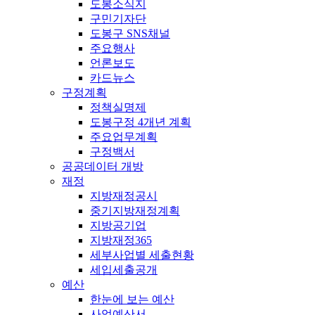
도봉소식지
구민기자단
도봉구 SNS채널
주요행사
언론보도
카드뉴스
구정계획
정책실명제
도봉구정 4개년 계획
주요업무계획
구정백서
공공데이터 개방
재정
지방재정공시
중기지방재정계획
지방공기업
지방재정365
세부사업별 세출현황
세입세출공개
예산
한눈에 보는 예산
사업예산서