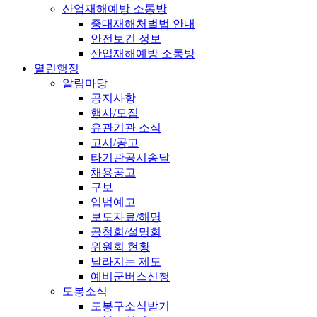
산업재해예방 소통방
중대재해처벌법 안내
안전보건 정보
산업재해예방 소통방
열린행정
알림마당
공지사항
행사/모집
유관기관 소식
고시/공고
타기관공시송달
채용공고
구보
입법예고
보도자료/해명
공청회/설명회
위원회 현황
달라지는 제도
예비군버스신청
도봉소식
도봉구소식받기