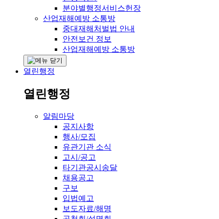
분야별행정서비스헌장
산업재해예방 소통방
중대재해처벌법 안내
안전보건 정보
산업재해예방 소통방
열린행정
열린행정
알림마당
공지사항
행사/모집
유관기관 소식
고시/공고
타기관공시송달
채용공고
구보
입법예고
보도자료/해명
공청회/설명회