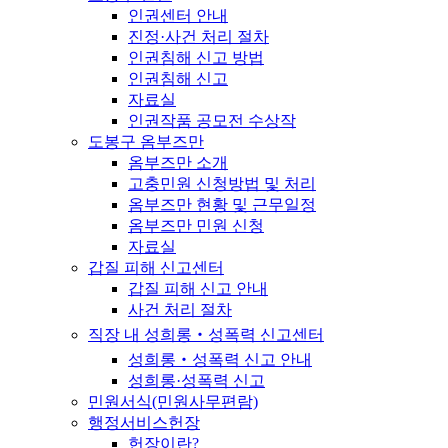
인권센터 안내
진정·사건 처리 절차
인권침해 신고 방법
인권침해 신고
자료실
인권작품 공모전 수상작
도봉구 옴부즈만
옴부즈만 소개
고충민원 신청방법 및 처리
옴부즈만 현황 및 근무일정
옴부즈만 민원 신청
자료실
갑질 피해 신고센터
갑질 피해 신고 안내
사건 처리 절차
직장 내 성희롱‧성폭력 신고센터
성희롱‧성폭력 신고 안내
성희롱·성폭력 신고
민원서식(민원사무편람)
행정서비스헌장
헌장이란?