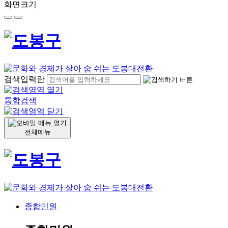
화면크기
검색입력란
통합검색
전체메뉴
종합민원