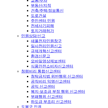
교통/주차
부동산/지적
건축/주택/정보통신
도로건설
주민센터 민원
전세사기피해
토지거래허가
민원상담/신고
새올전자민원창구
일사천리민원신고
규제개혁신고센터
환경신문고
모바일영상제보센터
식품안전소비자신고센터
청렴비리 통합신고센터
청탁금지법 위반행위 신고센터
공직비리 익명신고센터
공익 신고센터
복지·보조금 부정 행위 신고센터
부패행위 신고센터
하도급 부조리 신고센터
도봉구 인권