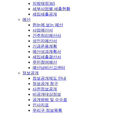
지방재정365
세부사업별 세출현황
세입세출공개
예산
한눈에 보는 예산
사업예산서
간주처리예산서
성인지예산서
기금운용계획
예산성과계획서
세입세출결산서
주민참여예산
예산낭비신고센터
정보공개
정보공개제도 안내
정보공개 청구
사전정보공개
비공개대상정보
공개방법 및 수수료
인사지표
우리구 정보목록