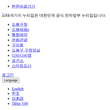
본문바로가기
이 누리집은 대한민국 공식 전자정부 누리집입니다.
도봉구청
도봉배움e
통합예약
문화관광
구의회
도봉구 구청장실
디비디비맵
보건소
스마트도시
로그인
Language
English
中文
日本語
Tiếng Việt