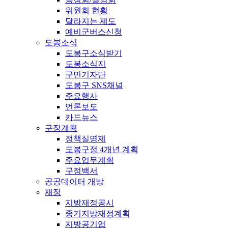
위원회 현황
달라지는 제도
예비군버스신청
도봉소식
도봉구소식받기
도봉소식지
구민기자단
도봉구 SNS채널
주요행사
언론보도
카드뉴스
구정계획
정책실명제
도봉구정 4개년 계획
주요업무계획
구정백서
공공데이터 개방
재정
지방재정공시
중기지방재정계획
지방공기업