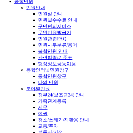
종합민원
민원안내
민원실 안내
민원별수수료 안내
구민편의서비스
무인민원발급기
민원관련FAQ
민원사무분류/용어
복합민원 안내
관련법령/기준표
행정정보공동이용
통합인터넷민원창구
통합민원창구
나의 민원
분야별민원
정부24(보조금24) 안내
가족관계등록
세무
여권
청소/쓰레기/재활용 안내
교통/주차
부동산/지적