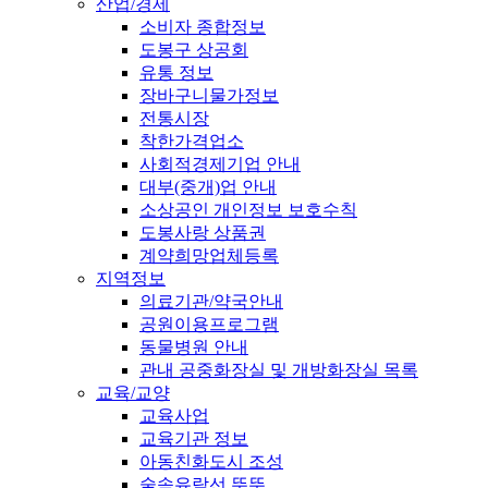
산업/경제
소비자 종합정보
도봉구 상공회
유통 정보
장바구니물가정보
전통시장
착한가격업소
사회적경제기업 안내
대부(중개)업 안내
소상공인 개인정보 보호수칙
도봉사랑 상품권
계약희망업체등록
지역정보
의료기관/약국안내
공원이용프로그램
동물병원 안내
관내 공중화장실 및 개방화장실 목록
교육/교양
교육사업
교육기관 정보
아동친화도시 조성
숲속유람선 뚜뚜