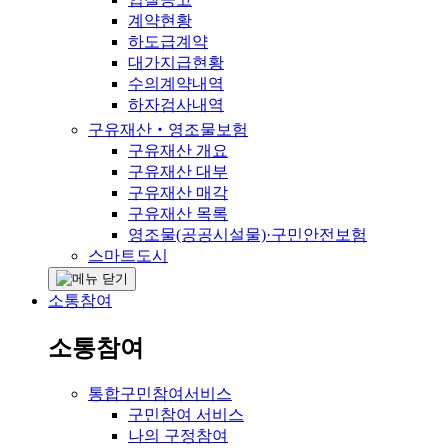
계약현황
하도급계약
대가지급현황
수의계약내역
하자검사내역
구유재산‧영조물보험
구유재산 개요
구유재산 대부
구유재산 매각
구유재산 목록
영조물(공공시설물)·구민안전보험
스마트도시
소통참여
소통참여
통합구민참여서비스
구민참여 서비스
나의 구정참여