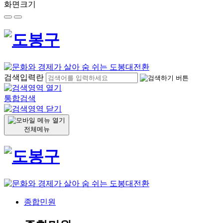
화면크기
검색입력란
통합검색
전체메뉴
종합민원