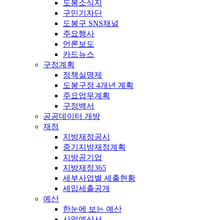
도봉소식지
구민기자단
도봉구 SNS채널
주요행사
언론보도
카드뉴스
구정계획
정책실명제
도봉구정 4개년 계획
주요업무계획
구정백서
공공데이터 개방
재정
지방재정공시
중기지방재정계획
지방공기업
지방재정365
세부사업별 세출현황
세입세출공개
예산
한눈에 보는 예산
사업예산서