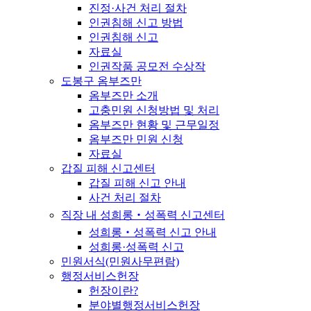
진정·사건 처리 절차
인권침해 신고 방법
인권침해 신고
자료실
인권작품 공모전 수상작
도봉구 옴부즈만
옴부즈만 소개
고충민원 신청방법 및 처리
옴부즈만 현황 및 근무일정
옴부즈만 민원 신청
자료실
갑질 피해 신고센터
갑질 피해 신고 안내
사건 처리 절차
직장 내 성희롱‧성폭력 신고센터
성희롱‧성폭력 신고 안내
성희롱·성폭력 신고
민원서식(민원사무편람)
행정서비스헌장
헌장이란?
분야별행정서비스헌장