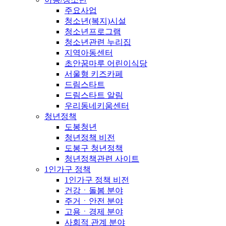
주요사업
청소년(복지)시설
청소년프로그램
청소년관련 누리집
지역아동센터
초안꿈마루 어린이식당
서울형 키즈카페
드림스타트
드림스타트 알림
우리동네키움센터
청년정책
도봉청년
청년정책 비전
도봉구 청년정책
청년정책관련 사이트
1인가구 정책
1인가구 정책 비전
건강ㆍ돌봄 분야
주거ㆍ안전 분야
고용ㆍ경제 분야
사회적 관계 분야