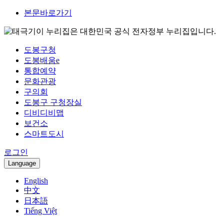
본문바로가기
이 누리집은 대한민국 공식 전자정부 누리집입니다.
도봉구청
도봉배움e
통합예약
문화관광
구의회
도봉구 구청장실
디비디비맵
보건소
스마트도시
로그인
Language
English
中文
日本語
Tiếng Việt