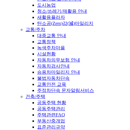
도시농업
청소/쓰레기/재활용 안내
새활용플라자
탄소공(Zero)감(減)마일리지
교통/주차
대중교통 안내
교통정책
녹색주차마을
시설현황
자동차의무보험 안내
자동차검사안내
승용차마일리지 안내
불법자동차단속
교통안전 교육
주정차단속 문자알림서비스
건축/주택
공동주택 현황
공동주택관리
주택관련FAQ
부동산중개업
표준관리규약