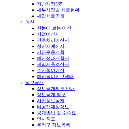
지방재정365
세부사업별 세출현황
세입세출공개
예산
한눈에 보는 예산
사업예산서
간주처리예산서
성인지예산서
기금운용계획
예산성과계획서
세입세출결산서
주민참여예산
예산낭비신고센터
정보공개
정보공개제도 안내
정보공개 청구
사전정보공개
비공개대상정보
공개방법 및 수수료
인사지표
우리구 정보목록