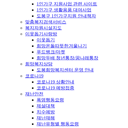
1인가구 지원사업 관련 사이트
1인가구 생활용품 대여사업
도봉구 1인가구지원 안내책자
맞춤복지검색서비스
복지자원시설지도
이웃돕기사랑방
이웃돕기
희망온돌따뜻한겨울나기
푸드뱅크/마켓
희망두배 청년통장/꿈나래통장
희망복지상담
도봉희망복지센터 운영 안내
코로나19
코로나19 상황안내
코로나19 예방접종
재난안전
폭염행동요령
제설대책
치수예방
재난재해
재난유형별 행동요령