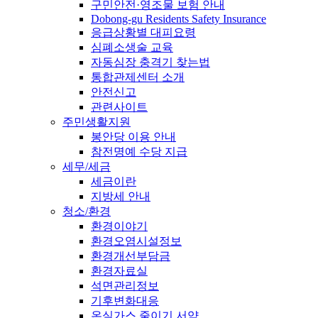
구민안전·영조물 보험 안내
Dobong-gu Residents Safety Insurance
응급상황별 대피요령
심폐소생술 교육
자동심장 충격기 찾는법
통합관제센터 소개
안전신고
관련사이트
주민생활지원
봉안당 이용 안내
참전명예 수당 지급
세무/세금
세금이란
지방세 안내
청소/환경
환경이야기
환경오염시설정보
환경개선부담금
환경자료실
석면관리정보
기후변화대응
온실가스 줄이기 서약