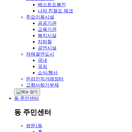
베스트도봉인
나의 친절도 체크
주요이용시설
공공기관
교육기관
복지시설
지하철
공연시설
자매결연도시
국내
국외
소식/행사
온라인직거래장터
고향사랑기부제
동 주민센터
동 주민센터
쌍문1동
홈