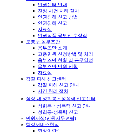
인권센터 안내
진정·사건 처리 절차
인권침해 신고 방법
인권침해 신고
자료실
인권작품 공모전 수상작
도봉구 옴부즈만
옴부즈만 소개
고충민원 신청방법 및 처리
옴부즈만 현황 및 근무일정
옴부즈만 민원 신청
자료실
갑질 피해 신고센터
갑질 피해 신고 안내
사건 처리 절차
직장 내 성희롱‧성폭력 신고센터
성희롱‧성폭력 신고 안내
성희롱·성폭력 신고
민원서식(민원사무편람)
행정서비스헌장
헌장이란?