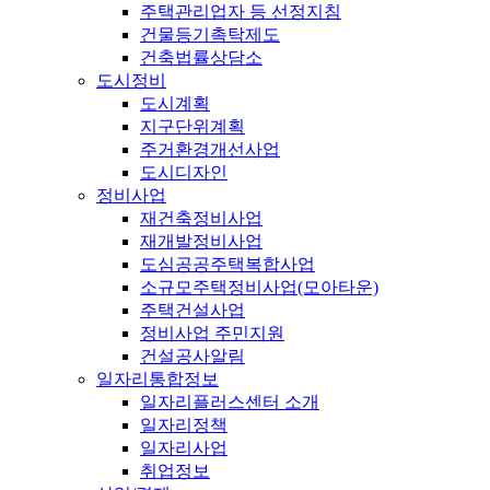
주택관리업자 등 선정지침
건물등기촉탁제도
건축법률상담소
도시정비
도시계획
지구단위계획
주거환경개선사업
도시디자인
정비사업
재건축정비사업
재개발정비사업
도심공공주택복합사업
소규모주택정비사업(모아타운)
주택건설사업
정비사업 주민지원
건설공사알림
일자리통합정보
일자리플러스센터 소개
일자리정책
일자리사업
취업정보