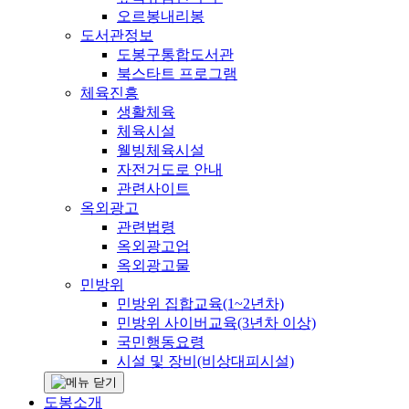
오르봉내리봉
도서관정보
도봉구통합도서관
북스타트 프로그램
체육진흥
생활체육
체육시설
웰빙체육시설
자전거도로 안내
관련사이트
옥외광고
관련법령
옥외광고업
옥외광고물
민방위
민방위 집합교육(1~2년차)
민방위 사이버교육(3년차 이상)
국민행동요령
시설 및 장비(비상대피시설)
도봉소개