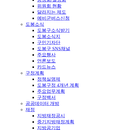
위원회 현황
달라지는 제도
예비군버스신청
도봉소식
도봉구소식받기
도봉소식지
구민기자단
도봉구 SNS채널
주요행사
언론보도
카드뉴스
구정계획
정책실명제
도봉구정 4개년 계획
주요업무계획
구정백서
공공데이터 개방
재정
지방재정공시
중기지방재정계획
지방공기업