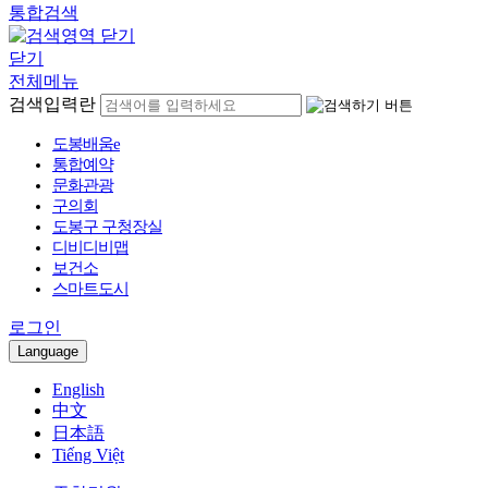
통합검색
닫기
전체메뉴
검색입력란
도봉배움e
통합예약
문화관광
구의회
도봉구 구청장실
디비디비맵
보건소
스마트도시
로그인
Language
English
中文
日本語
Tiếng Việt