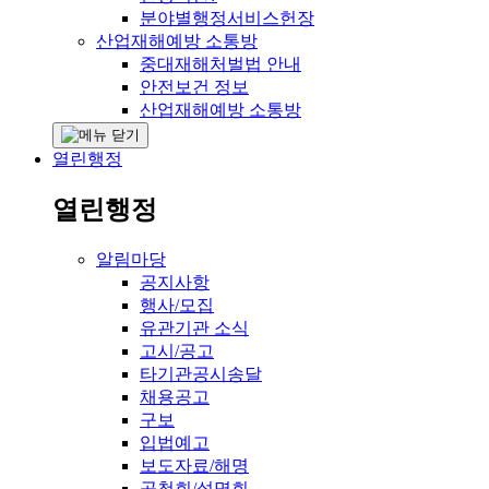
분야별행정서비스헌장
산업재해예방 소통방
중대재해처벌법 안내
안전보건 정보
산업재해예방 소통방
열린행정
열린행정
알림마당
공지사항
행사/모집
유관기관 소식
고시/공고
타기관공시송달
채용공고
구보
입법예고
보도자료/해명
공청회/설명회