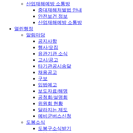
산업재해예방 소통방
중대재해처벌법 안내
안전보건 정보
산업재해예방 소통방
열린행정
알림마당
공지사항
행사/모집
유관기관 소식
고시/공고
타기관공시송달
채용공고
구보
입법예고
보도자료/해명
공청회/설명회
위원회 현황
달라지는 제도
예비군버스신청
도봉소식
도봉구소식받기