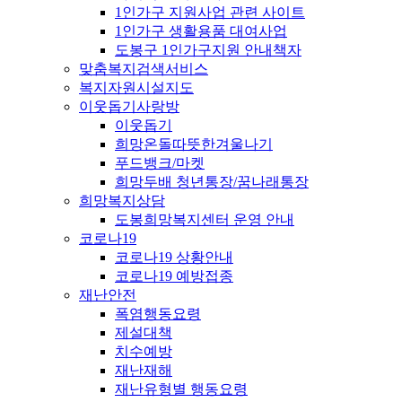
1인가구 지원사업 관련 사이트
1인가구 생활용품 대여사업
도봉구 1인가구지원 안내책자
맞춤복지검색서비스
복지자원시설지도
이웃돕기사랑방
이웃돕기
희망온돌따뜻한겨울나기
푸드뱅크/마켓
희망두배 청년통장/꿈나래통장
희망복지상담
도봉희망복지센터 운영 안내
코로나19
코로나19 상황안내
코로나19 예방접종
재난안전
폭염행동요령
제설대책
치수예방
재난재해
재난유형별 행동요령