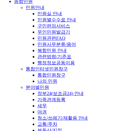
종합민원
민원안내
민원실 안내
민원별수수료 안내
구민편의서비스
무인민원발급기
민원관련FAQ
민원사무분류/용어
복합민원 안내
관련법령/기준표
행정정보공동이용
통합인터넷민원창구
통합민원창구
나의 민원
분야별민원
정부24(보조금24) 안내
가족관계등록
세무
여권
청소/쓰레기/재활용 안내
교통/주차
부동산/지적