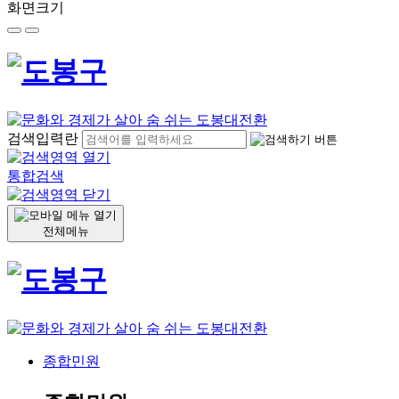
화면크기
검색입력란
통합검색
전체메뉴
종합민원