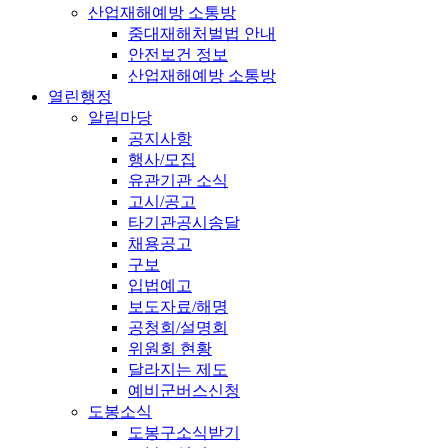
산업재해예방 소통방
중대재해처벌법 안내
안전보건 정보
산업재해예방 소통방
열린행정
알림마당
공지사항
행사/모집
유관기관 소식
고시/공고
타기관공시송달
채용공고
구보
입법예고
보도자료/해명
공청회/설명회
위원회 현황
달라지는 제도
예비군버스신청
도봉소식
도봉구소식받기