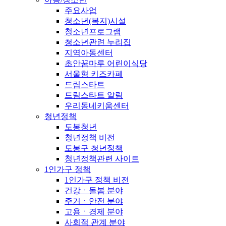
주요사업
청소년(복지)시설
청소년프로그램
청소년관련 누리집
지역아동센터
초안꿈마루 어린이식당
서울형 키즈카페
드림스타트
드림스타트 알림
우리동네키움센터
청년정책
도봉청년
청년정책 비전
도봉구 청년정책
청년정책관련 사이트
1인가구 정책
1인가구 정책 비전
건강ㆍ돌봄 분야
주거ㆍ안전 분야
고용ㆍ경제 분야
사회적 관계 분야