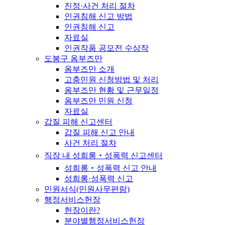
진정·사건 처리 절차
인권침해 신고 방법
인권침해 신고
자료실
인권작품 공모전 수상작
도봉구 옴부즈만
옴부즈만 소개
고충민원 신청방법 및 처리
옴부즈만 현황 및 근무일정
옴부즈만 민원 신청
자료실
갑질 피해 신고센터
갑질 피해 신고 안내
사건 처리 절차
직장 내 성희롱‧성폭력 신고센터
성희롱‧성폭력 신고 안내
성희롱·성폭력 신고
민원서식(민원사무편람)
행정서비스헌장
헌장이란?
분야별행정서비스헌장