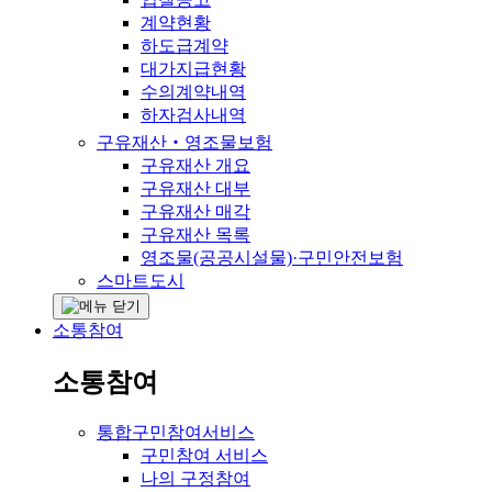
계약현황
하도급계약
대가지급현황
수의계약내역
하자검사내역
구유재산‧영조물보험
구유재산 개요
구유재산 대부
구유재산 매각
구유재산 목록
영조물(공공시설물)·구민안전보험
스마트도시
소통참여
소통참여
통합구민참여서비스
구민참여 서비스
나의 구정참여