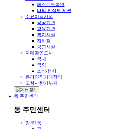
베스트도봉인
나의 친절도 체크
주요이용시설
공공기관
교육기관
복지시설
지하철
공연시설
자매결연도시
국내
국외
소식/행사
온라인직거래장터
고향사랑기부제
동 주민센터
동 주민센터
쌍문1동
홈