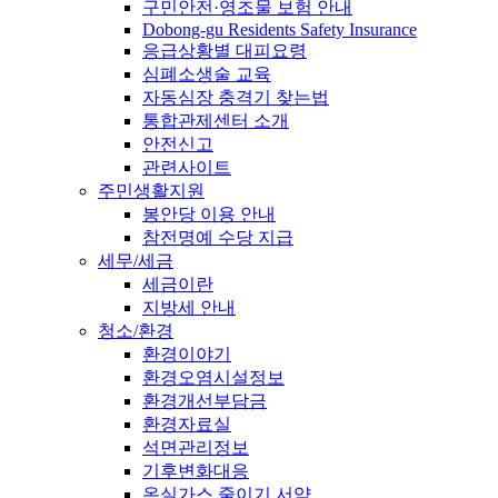
구민안전·영조물 보험 안내
Dobong-gu Residents Safety Insurance
응급상황별 대피요령
심폐소생술 교육
자동심장 충격기 찾는법
통합관제센터 소개
안전신고
관련사이트
주민생활지원
봉안당 이용 안내
참전명예 수당 지급
세무/세금
세금이란
지방세 안내
청소/환경
환경이야기
환경오염시설정보
환경개선부담금
환경자료실
석면관리정보
기후변화대응
온실가스 줄이기 서약