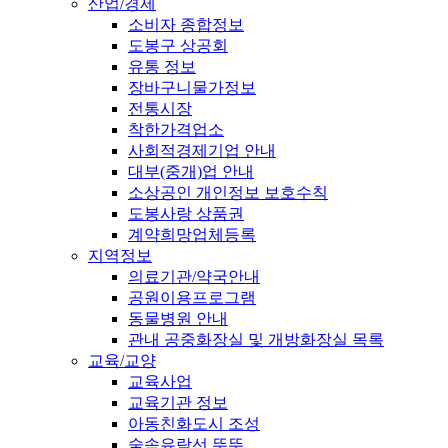
산업/경제
소비자 종합정보
도봉구 상공회
유통 정보
장바구니물가정보
전통시장
착한가격업소
사회적경제기업 안내
대부(중개)업 안내
소상공인 개인정보 보호수칙
도봉사랑 상품권
계약희망업체등록
지역정보
의료기관/약국안내
공원이용프로그램
동물병원 안내
관내 공중화장실 및 개방화장실 목록
교육/교양
교육사업
교육기관 정보
아동친화도시 조성
숲속유람선 뚜뚜