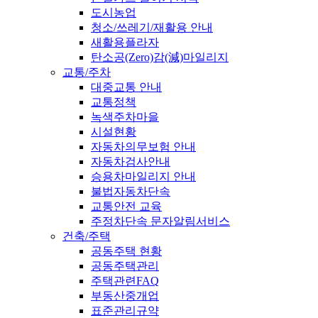
도시농업
청소/쓰레기/재활용 안내
새활용플라자
탄소공(Zero)감(減)마일리지
교통/주차
대중교통 안내
교통정책
녹색주차마을
시설현황
자동차의무보험 안내
자동차검사안내
승용차마일리지 안내
불법자동차단속
교통안전 교육
주정차단속 문자알림서비스
건축/주택
공동주택 현황
공동주택관리
주택관련FAQ
부동산중개업
표준관리규약