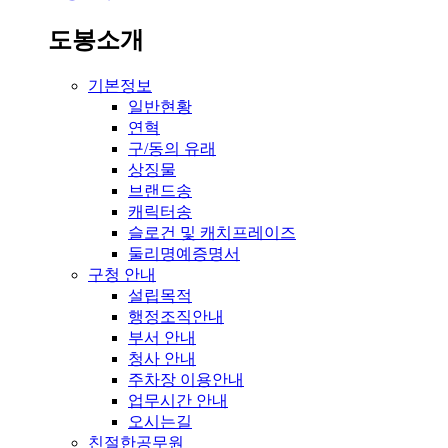
도봉소개
기본정보
일반현황
연혁
구/동의 유래
상징물
브랜드송
캐릭터송
슬로건 및 캐치프레이즈
둘리명예증명서
구청 안내
설립목적
행정조직안내
부서 안내
청사 안내
주차장 이용안내
업무시간 안내
오시는길
친절한공무원