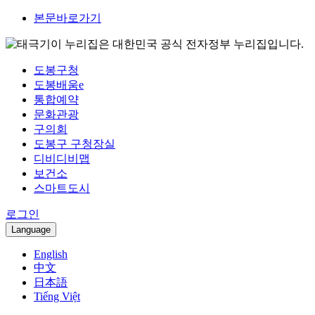
본문바로가기
이 누리집은 대한민국 공식 전자정부 누리집입니다.
도봉구청
도봉배움e
통합예약
문화관광
구의회
도봉구 구청장실
디비디비맵
보건소
스마트도시
로그인
Language
English
中文
日本語
Tiếng Việt