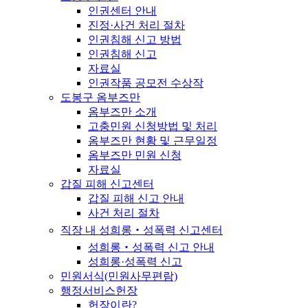
인권센터 안내
진정·사건 처리 절차
인권침해 신고 방법
인권침해 신고
자료실
인권작품 공모전 수상작
도봉구 옴부즈만
옴부즈만 소개
고충민원 신청방법 및 처리
옴부즈만 현황 및 근무일정
옴부즈만 민원 신청
자료실
갑질 피해 신고센터
갑질 피해 신고 안내
사건 처리 절차
직장 내 성희롱‧성폭력 신고센터
성희롱‧성폭력 신고 안내
성희롱·성폭력 신고
민원서식(민원사무편람)
행정서비스헌장
헌장이란?