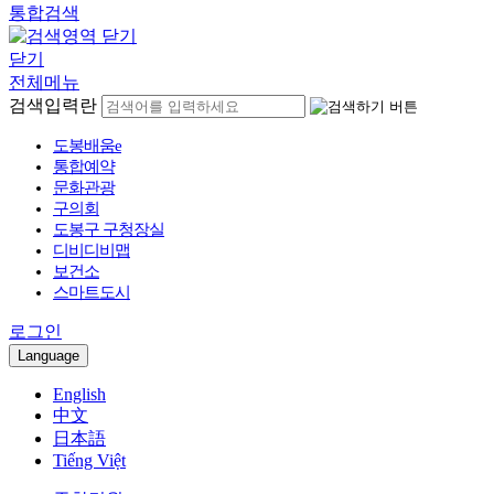
통합검색
닫기
전체메뉴
검색입력란
도봉배움e
통합예약
문화관광
구의회
도봉구 구청장실
디비디비맵
보건소
스마트도시
로그인
Language
English
中文
日本語
Tiếng Việt