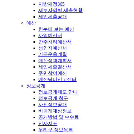
지방재정365
세부사업별 세출현황
세입세출공개
예산
한눈에 보는 예산
사업예산서
간주처리예산서
성인지예산서
기금운용계획
예산성과계획서
세입세출결산서
주민참여예산
예산낭비신고센터
정보공개
정보공개제도 안내
정보공개 청구
사전정보공개
비공개대상정보
공개방법 및 수수료
인사지표
우리구 정보목록