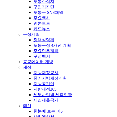
도봉소식지
구민기자단
도봉구 SNS채널
주요행사
언론보도
카드뉴스
구정계획
정책실명제
도봉구정 4개년 계획
주요업무계획
구정백서
공공데이터 개방
재정
지방재정공시
중기지방재정계획
지방공기업
지방재정365
세부사업별 세출현황
세입세출공개
예산
한눈에 보는 예산
사업예산서