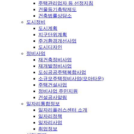
주택관리업자 등 선정지침
건물등기촉탁제도
건축법률상담소
도시정비
도시계획
지구단위계획
주거환경개선사업
도시디자인
정비사업
재건축정비사업
재개발정비사업
도심공공주택복합사업
소규모주택정비사업(모아타운)
주택건설사업
정비사업 주민지원
건설공사알림
일자리통합정보
일자리플러스센터 소개
일자리정책
일자리사업
취업정보