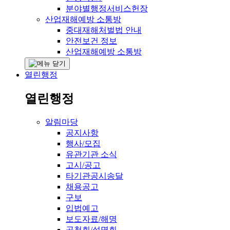
분야별행정서비스헌장
산업재해예방 소통방
중대재해처벌법 안내
안전보건 정보
산업재해예방 소통방
열린행정
열린행정
알림마당
공지사항
행사/모집
유관기관 소식
고시/공고
타기관공시송달
채용공고
구보
입법예고
보도자료/해명
공청회/설명회