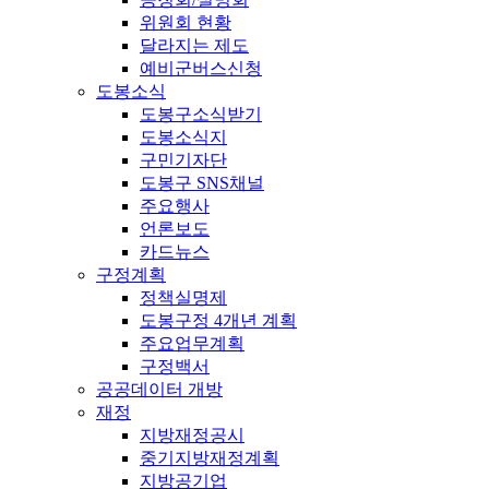
위원회 현황
달라지는 제도
예비군버스신청
도봉소식
도봉구소식받기
도봉소식지
구민기자단
도봉구 SNS채널
주요행사
언론보도
카드뉴스
구정계획
정책실명제
도봉구정 4개년 계획
주요업무계획
구정백서
공공데이터 개방
재정
지방재정공시
중기지방재정계획
지방공기업