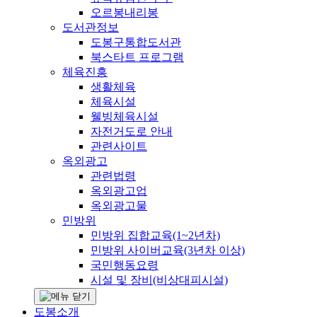
오르봉내리봉
도서관정보
도봉구통합도서관
북스타트 프로그램
체육진흥
생활체육
체육시설
웰빙체육시설
자전거도로 안내
관련사이트
옥외광고
관련법령
옥외광고업
옥외광고물
민방위
민방위 집합교육(1~2년차)
민방위 사이버교육(3년차 이상)
국민행동요령
시설 및 장비(비상대피시설)
도봉소개