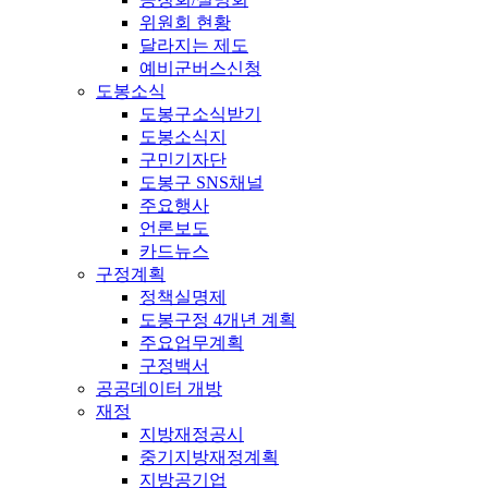
위원회 현황
달라지는 제도
예비군버스신청
도봉소식
도봉구소식받기
도봉소식지
구민기자단
도봉구 SNS채널
주요행사
언론보도
카드뉴스
구정계획
정책실명제
도봉구정 4개년 계획
주요업무계획
구정백서
공공데이터 개방
재정
지방재정공시
중기지방재정계획
지방공기업