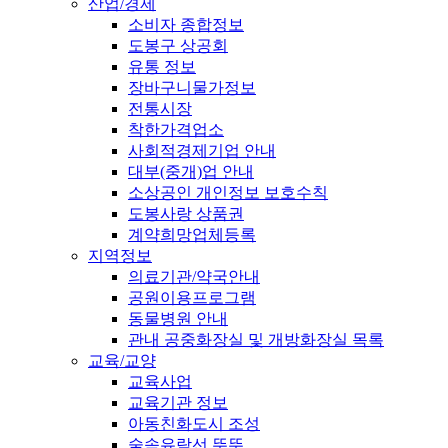
산업/경제
소비자 종합정보
도봉구 상공회
유통 정보
장바구니물가정보
전통시장
착한가격업소
사회적경제기업 안내
대부(중개)업 안내
소상공인 개인정보 보호수칙
도봉사랑 상품권
계약희망업체등록
지역정보
의료기관/약국안내
공원이용프로그램
동물병원 안내
관내 공중화장실 및 개방화장실 목록
교육/교양
교육사업
교육기관 정보
아동친화도시 조성
숲속유람선 뚜뚜