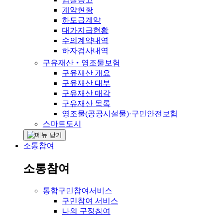
계약현황
하도급계약
대가지급현황
수의계약내역
하자검사내역
구유재산‧영조물보험
구유재산 개요
구유재산 대부
구유재산 매각
구유재산 목록
영조물(공공시설물)·구민안전보험
스마트도시
소통참여
소통참여
통합구민참여서비스
구민참여 서비스
나의 구정참여