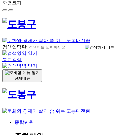
화면크기
검색입력란
통합검색
전체메뉴
종합민원