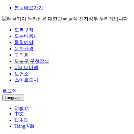
본문바로가기
이 누리집은 대한민국 공식 전자정부 누리집입니다.
도봉구청
도봉배움e
통합예약
문화관광
구의회
도봉구 구청장실
디비디비맵
보건소
스마트도시
로그인
Language
English
中文
日本語
Tiếng Việt