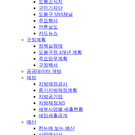
도봉소식지
구민기자단
도봉구 SNS채널
주요행사
언론보도
카드뉴스
구정계획
정책실명제
도봉구정 4개년 계획
주요업무계획
구정백서
공공데이터 개방
재정
지방재정공시
중기지방재정계획
지방공기업
지방재정365
세부사업별 세출현황
세입세출공개
예산
한눈에 보는 예산
사업예산서