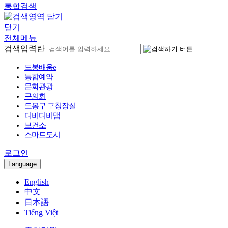
통합검색
닫기
전체메뉴
검색입력란
도봉배움e
통합예약
문화관광
구의회
도봉구 구청장실
디비디비맵
보건소
스마트도시
로그인
Language
English
中文
日本語
Tiếng Việt