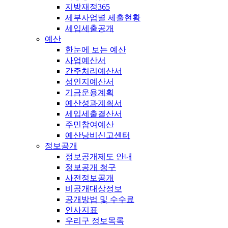
지방재정365
세부사업별 세출현황
세입세출공개
예산
한눈에 보는 예산
사업예산서
간주처리예산서
성인지예산서
기금운용계획
예산성과계획서
세입세출결산서
주민참여예산
예산낭비신고센터
정보공개
정보공개제도 안내
정보공개 청구
사전정보공개
비공개대상정보
공개방법 및 수수료
인사지표
우리구 정보목록