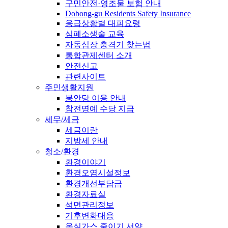
구민안전·영조물 보험 안내
Dobong-gu Residents Safety Insurance
응급상황별 대피요령
심폐소생술 교육
자동심장 충격기 찾는법
통합관제센터 소개
안전신고
관련사이트
주민생활지원
봉안당 이용 안내
참전명예 수당 지급
세무/세금
세금이란
지방세 안내
청소/환경
환경이야기
환경오염시설정보
환경개선부담금
환경자료실
석면관리정보
기후변화대응
온실가스 줄이기 서약