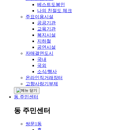
베스트도봉인
나의 친절도 체크
주요이용시설
공공기관
교육기관
복지시설
지하철
공연시설
자매결연도시
국내
국외
소식/행사
온라인직거래장터
고향사랑기부제
동 주민센터
동 주민센터
쌍문1동
홈