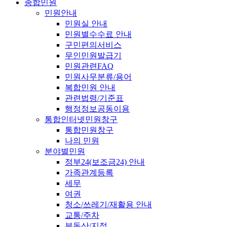
종합민원
민원안내
민원실 안내
민원별수수료 안내
구민편의서비스
무인민원발급기
민원관련FAQ
민원사무분류/용어
복합민원 안내
관련법령/기준표
행정정보공동이용
통합인터넷민원창구
통합민원창구
나의 민원
분야별민원
정부24(보조금24) 안내
가족관계등록
세무
여권
청소/쓰레기/재활용 안내
교통/주차
부동산/지적