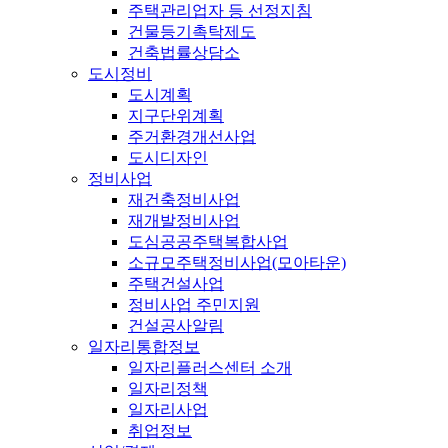
주택관리업자 등 선정지침
건물등기촉탁제도
건축법률상담소
도시정비
도시계획
지구단위계획
주거환경개선사업
도시디자인
정비사업
재건축정비사업
재개발정비사업
도심공공주택복합사업
소규모주택정비사업(모아타운)
주택건설사업
정비사업 주민지원
건설공사알림
일자리통합정보
일자리플러스센터 소개
일자리정책
일자리사업
취업정보