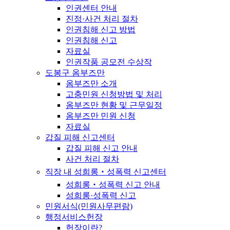
인권센터 안내
진정·사건 처리 절차
인권침해 신고 방법
인권침해 신고
자료실
인권작품 공모전 수상작
도봉구 옴부즈만
옴부즈만 소개
고충민원 신청방법 및 처리
옴부즈만 현황 및 근무일정
옴부즈만 민원 신청
자료실
갑질 피해 신고센터
갑질 피해 신고 안내
사건 처리 절차
직장 내 성희롱‧성폭력 신고센터
성희롱‧성폭력 신고 안내
성희롱·성폭력 신고
민원서식(민원사무편람)
행정서비스헌장
헌장이란?