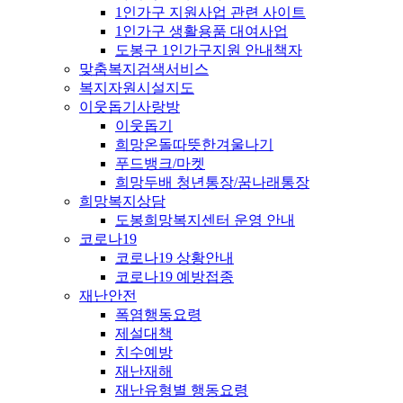
1인가구 지원사업 관련 사이트
1인가구 생활용품 대여사업
도봉구 1인가구지원 안내책자
맞춤복지검색서비스
복지자원시설지도
이웃돕기사랑방
이웃돕기
희망온돌따뜻한겨울나기
푸드뱅크/마켓
희망두배 청년통장/꿈나래통장
희망복지상담
도봉희망복지센터 운영 안내
코로나19
코로나19 상황안내
코로나19 예방접종
재난안전
폭염행동요령
제설대책
치수예방
재난재해
재난유형별 행동요령