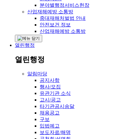
분야별행정서비스헌장
산업재해예방 소통방
중대재해처벌법 안내
안전보건 정보
산업재해예방 소통방
열린행정
열린행정
알림마당
공지사항
행사/모집
유관기관 소식
고시/공고
타기관공시송달
채용공고
구보
입법예고
보도자료/해명
공청회/설명회