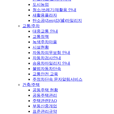
도시농업
청소/쓰레기/재활용 안내
새활용플라자
탄소공(Zero)감(減)마일리지
교통/주차
대중교통 안내
교통정책
녹색주차마을
시설현황
자동차의무보험 안내
자동차검사안내
승용차마일리지 안내
불법자동차단속
교통안전 교육
주정차단속 문자알림서비스
건축/주택
공동주택 현황
공동주택관리
주택관련FAQ
부동산중개업
표준관리규약