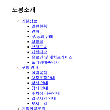
도봉소개
기본정보
일반현황
연혁
구/동의 유래
상징물
브랜드송
캐릭터송
슬로건 및 캐치프레이즈
둘리명예증명서
구청 안내
설립목적
행정조직안내
부서 안내
청사 안내
주차장 이용안내
업무시간 안내
오시는길
친절한공무원