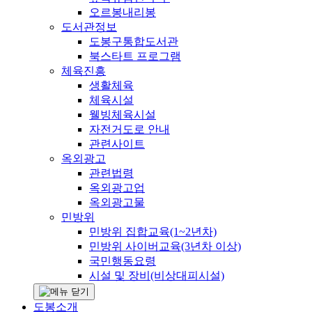
오르봉내리봉
도서관정보
도봉구통합도서관
북스타트 프로그램
체육진흥
생활체육
체육시설
웰빙체육시설
자전거도로 안내
관련사이트
옥외광고
관련법령
옥외광고업
옥외광고물
민방위
민방위 집합교육(1~2년차)
민방위 사이버교육(3년차 이상)
국민행동요령
시설 및 장비(비상대피시설)
도봉소개