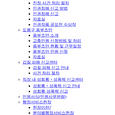
진정·사건 처리 절차
인권침해 신고 방법
인권침해 신고
자료실
인권작품 공모전 수상작
도봉구 옴부즈만
옴부즈만 소개
고충민원 신청방법 및 처리
옴부즈만 현황 및 근무일정
옴부즈만 민원 신청
자료실
갑질 피해 신고센터
갑질 피해 신고 안내
사건 처리 절차
직장 내 성희롱‧성폭력 신고센터
성희롱‧성폭력 신고 안내
성희롱·성폭력 신고
민원서식(민원사무편람)
행정서비스헌장
헌장이란?
분야별행정서비스헌장