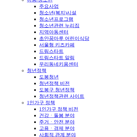
주요사업
청소년(복지)시설
청소년프로그램
청소년관련 누리집
지역아동센터
초안꿈마루 어린이식당
서울형 키즈카페
드림스타트
드림스타트 알림
우리동네키움센터
청년정책
도봉청년
청년정책 비전
도봉구 청년정책
청년정책관련 사이트
1인가구 정책
1인가구 정책 비전
건강ㆍ돌봄 분야
주거ㆍ안전 분야
고용ㆍ경제 분야
사회적 관계 분야