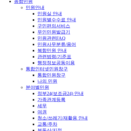
종합민원
민원안내
민원실 안내
민원별수수료 안내
구민편의서비스
무인민원발급기
민원관련FAQ
민원사무분류/용어
복합민원 안내
관련법령/기준표
행정정보공동이용
통합인터넷민원창구
통합민원창구
나의 민원
분야별민원
정부24(보조금24) 안내
가족관계등록
세무
여권
청소/쓰레기/재활용 안내
교통/주차
부동산/지적