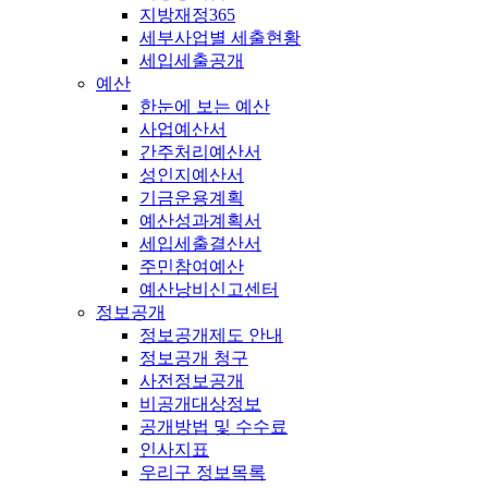
지방재정365
세부사업별 세출현황
세입세출공개
예산
한눈에 보는 예산
사업예산서
간주처리예산서
성인지예산서
기금운용계획
예산성과계획서
세입세출결산서
주민참여예산
예산낭비신고센터
정보공개
정보공개제도 안내
정보공개 청구
사전정보공개
비공개대상정보
공개방법 및 수수료
인사지표
우리구 정보목록