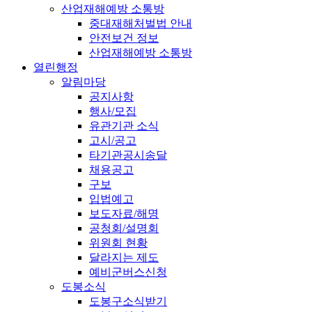
산업재해예방 소통방
중대재해처벌법 안내
안전보건 정보
산업재해예방 소통방
열린행정
알림마당
공지사항
행사/모집
유관기관 소식
고시/공고
타기관공시송달
채용공고
구보
입법예고
보도자료/해명
공청회/설명회
위원회 현황
달라지는 제도
예비군버스신청
도봉소식
도봉구소식받기