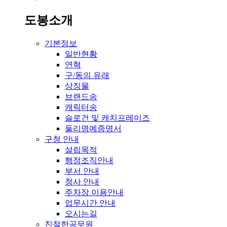
도봉소개
기본정보
일반현황
연혁
구/동의 유래
상징물
브랜드송
캐릭터송
슬로건 및 캐치프레이즈
둘리명예증명서
구청 안내
설립목적
행정조직안내
부서 안내
청사 안내
주차장 이용안내
업무시간 안내
오시는길
친절한공무원