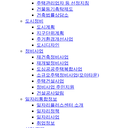
주택관리업자 등 선정지침
건물등기촉탁제도
건축법률상담소
도시정비
도시계획
지구단위계획
주거환경개선사업
도시디자인
정비사업
재건축정비사업
재개발정비사업
도심공공주택복합사업
소규모주택정비사업(모아타운)
주택건설사업
정비사업 주민지원
건설공사알림
일자리통합정보
일자리플러스센터 소개
일자리정책
일자리사업
취업정보