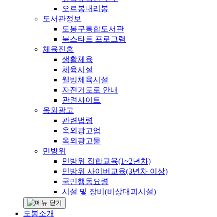
오르봉내리봉
도서관정보
도봉구통합도서관
북스타트 프로그램
체육진흥
생활체육
체육시설
웰빙체육시설
자전거도로 안내
관련사이트
옥외광고
관련법령
옥외광고업
옥외광고물
민방위
민방위 집합교육(1~2년차)
민방위 사이버교육(3년차 이상)
국민행동요령
시설 및 장비(비상대피시설)
도봉소개