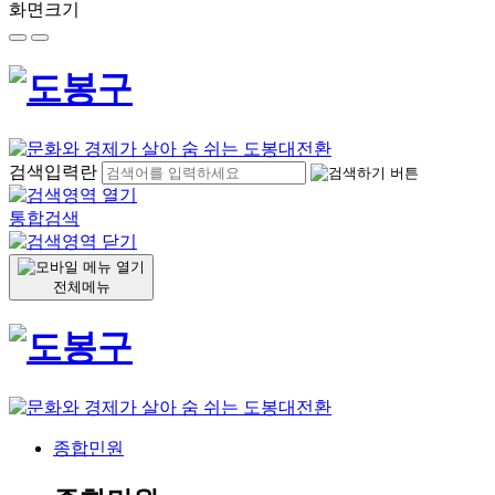
화면크기
검색입력란
통합검색
전체메뉴
종합민원