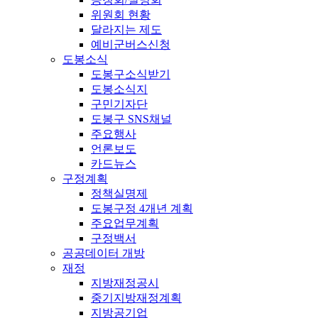
위원회 현황
달라지는 제도
예비군버스신청
도봉소식
도봉구소식받기
도봉소식지
구민기자단
도봉구 SNS채널
주요행사
언론보도
카드뉴스
구정계획
정책실명제
도봉구정 4개년 계획
주요업무계획
구정백서
공공데이터 개방
재정
지방재정공시
중기지방재정계획
지방공기업