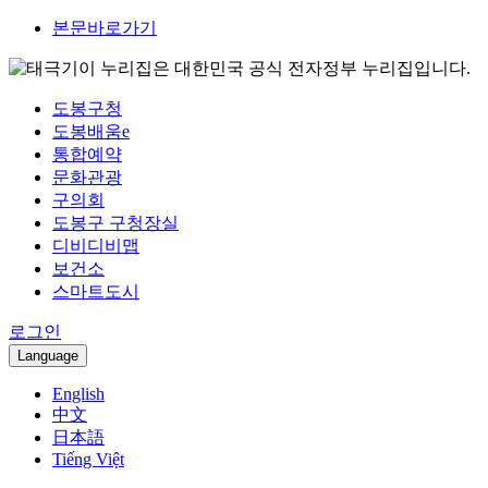
본문바로가기
이 누리집은 대한민국 공식 전자정부 누리집입니다.
도봉구청
도봉배움e
통합예약
문화관광
구의회
도봉구 구청장실
디비디비맵
보건소
스마트도시
로그인
Language
English
中文
日本語
Tiếng Việt