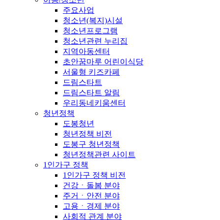
주요사업
청소년(복지)시설
청소년프로그램
청소년관련 누리집
지역아동센터
초안꿈마루 어린이식당
서울형 키즈카페
드림스타트
드림스타트 알림
우리동네키움센터
청년정책
도봉청년
청년정책 비전
도봉구 청년정책
청년정책관련 사이트
1인가구 정책
1인가구 정책 비전
건강ㆍ돌봄 분야
주거ㆍ안전 분야
고용ㆍ경제 분야
사회적 관계 분야