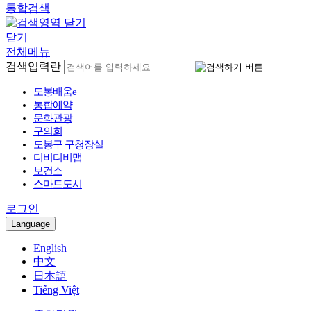
통합검색
닫기
전체메뉴
검색입력란
도봉배움e
통합예약
문화관광
구의회
도봉구 구청장실
디비디비맵
보건소
스마트도시
로그인
Language
English
中文
日本語
Tiếng Việt