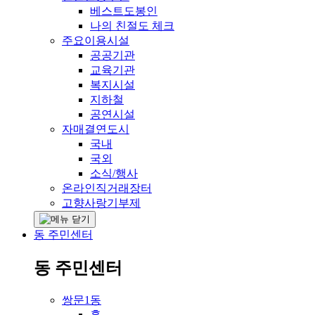
베스트도봉인
나의 친절도 체크
주요이용시설
공공기관
교육기관
복지시설
지하철
공연시설
자매결연도시
국내
국외
소식/행사
온라인직거래장터
고향사랑기부제
동 주민센터
동 주민센터
쌍문1동
홈