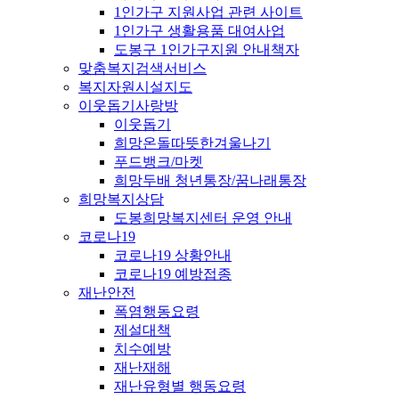
1인가구 지원사업 관련 사이트
1인가구 생활용품 대여사업
도봉구 1인가구지원 안내책자
맞춤복지검색서비스
복지자원시설지도
이웃돕기사랑방
이웃돕기
희망온돌따뜻한겨울나기
푸드뱅크/마켓
희망두배 청년통장/꿈나래통장
희망복지상담
도봉희망복지센터 운영 안내
코로나19
코로나19 상황안내
코로나19 예방접종
재난안전
폭염행동요령
제설대책
치수예방
재난재해
재난유형별 행동요령