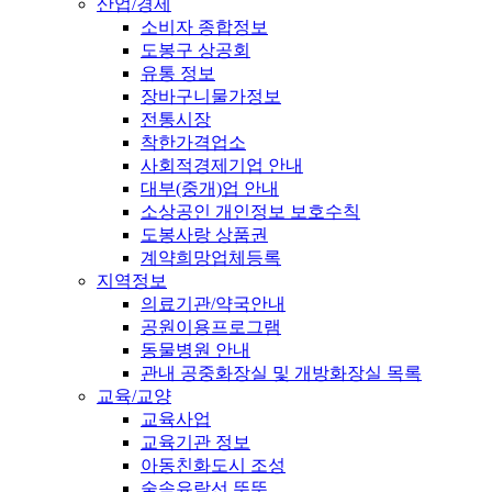
산업/경제
소비자 종합정보
도봉구 상공회
유통 정보
장바구니물가정보
전통시장
착한가격업소
사회적경제기업 안내
대부(중개)업 안내
소상공인 개인정보 보호수칙
도봉사랑 상품권
계약희망업체등록
지역정보
의료기관/약국안내
공원이용프로그램
동물병원 안내
관내 공중화장실 및 개방화장실 목록
교육/교양
교육사업
교육기관 정보
아동친화도시 조성
숲속유람선 뚜뚜