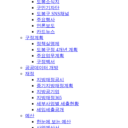
도봉소식지
구민기자단
도봉구 SNS채널
주요행사
언론보도
카드뉴스
구정계획
정책실명제
도봉구정 4개년 계획
주요업무계획
구정백서
공공데이터 개방
재정
지방재정공시
중기지방재정계획
지방공기업
지방재정365
세부사업별 세출현황
세입세출공개
예산
한눈에 보는 예산
사업예산서