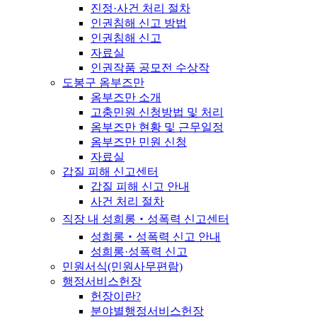
진정·사건 처리 절차
인권침해 신고 방법
인권침해 신고
자료실
인권작품 공모전 수상작
도봉구 옴부즈만
옴부즈만 소개
고충민원 신청방법 및 처리
옴부즈만 현황 및 근무일정
옴부즈만 민원 신청
자료실
갑질 피해 신고센터
갑질 피해 신고 안내
사건 처리 절차
직장 내 성희롱‧성폭력 신고센터
성희롱‧성폭력 신고 안내
성희롱·성폭력 신고
민원서식(민원사무편람)
행정서비스헌장
헌장이란?
분야별행정서비스헌장