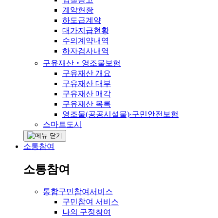
계약현황
하도급계약
대가지급현황
수의계약내역
하자검사내역
구유재산‧영조물보험
구유재산 개요
구유재산 대부
구유재산 매각
구유재산 목록
영조물(공공시설물)·구민안전보험
스마트도시
소통참여
소통참여
통합구민참여서비스
구민참여 서비스
나의 구정참여