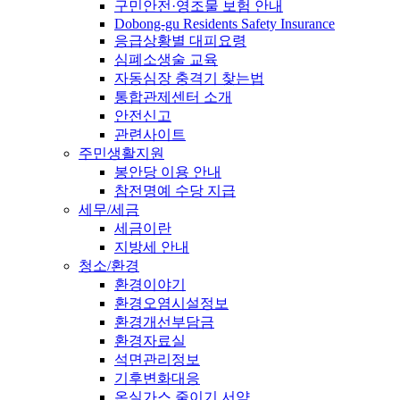
구민안전·영조물 보험 안내
Dobong-gu Residents Safety Insurance
응급상황별 대피요령
심폐소생술 교육
자동심장 충격기 찾는법
통합관제센터 소개
안전신고
관련사이트
주민생활지원
봉안당 이용 안내
참전명예 수당 지급
세무/세금
세금이란
지방세 안내
청소/환경
환경이야기
환경오염시설정보
환경개선부담금
환경자료실
석면관리정보
기후변화대응
온실가스 줄이기 서약