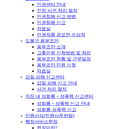
인권센터 안내
진정·사건 처리 절차
인권침해 신고 방법
인권침해 신고
자료실
인권작품 공모전 수상작
도봉구 옴부즈만
옴부즈만 소개
고충민원 신청방법 및 처리
옴부즈만 현황 및 근무일정
옴부즈만 민원 신청
자료실
갑질 피해 신고센터
갑질 피해 신고 안내
사건 처리 절차
직장 내 성희롱‧성폭력 신고센터
성희롱‧성폭력 신고 안내
성희롱·성폭력 신고
민원서식(민원사무편람)
행정서비스헌장
헌장이란?