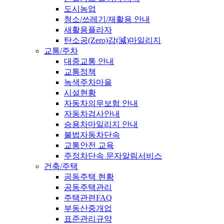
도시농업
청소/쓰레기/재활용 안내
새활용플라자
탄소공(Zero)감(減)마일리지
교통/주차
대중교통 안내
교통정책
녹색주차마을
시설현황
자동차의무보험 안내
자동차검사안내
승용차마일리지 안내
불법자동차단속
교통안전 교육
주정차단속 문자알림서비스
건축/주택
공동주택 현황
공동주택관리
주택관련FAQ
부동산중개업
표준관리규약