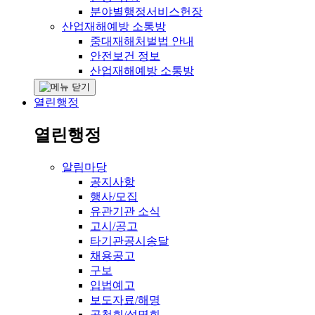
분야별행정서비스헌장
산업재해예방 소통방
중대재해처벌법 안내
안전보건 정보
산업재해예방 소통방
열린행정
열린행정
알림마당
공지사항
행사/모집
유관기관 소식
고시/공고
타기관공시송달
채용공고
구보
입법예고
보도자료/해명
공청회/설명회