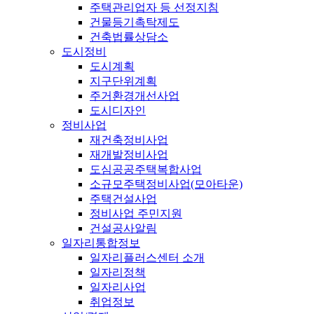
주택관리업자 등 선정지침
건물등기촉탁제도
건축법률상담소
도시정비
도시계획
지구단위계획
주거환경개선사업
도시디자인
정비사업
재건축정비사업
재개발정비사업
도심공공주택복합사업
소규모주택정비사업(모아타운)
주택건설사업
정비사업 주민지원
건설공사알림
일자리통합정보
일자리플러스센터 소개
일자리정책
일자리사업
취업정보