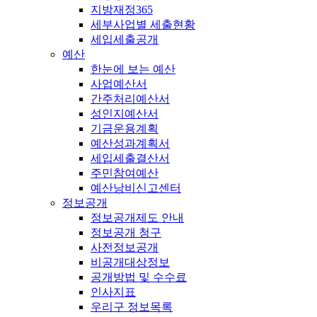
지방재정365
세부사업별 세출현황
세입세출공개
예산
한눈에 보는 예산
사업예산서
간주처리예산서
성인지예산서
기금운용계획
예산성과계획서
세입세출결산서
주민참여예산
예산낭비신고센터
정보공개
정보공개제도 안내
정보공개 청구
사전정보공개
비공개대상정보
공개방법 및 수수료
인사지표
우리구 정보목록