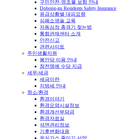
구민안전·영조물 보험 안내
Dobong-gu Residents Safety Insurance
응급상황별 대피요령
심폐소생술 교육
자동심장 충격기 찾는법
통합관제센터 소개
안전신고
관련사이트
주민생활지원
봉안당 이용 안내
참전명예 수당 지급
세무/세금
세금이란
지방세 안내
청소/환경
환경이야기
환경오염시설정보
환경개선부담금
환경자료실
석면관리정보
기후변화대응
온실가스 줄이기 서약