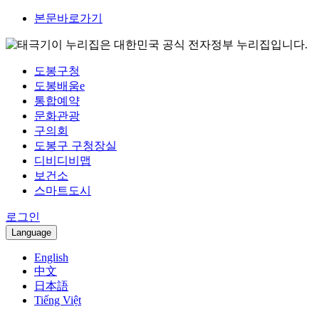
본문바로가기
이 누리집은 대한민국 공식 전자정부 누리집입니다.
도봉구청
도봉배움e
통합예약
문화관광
구의회
도봉구 구청장실
디비디비맵
보건소
스마트도시
로그인
Language
English
中文
日本語
Tiếng Việt