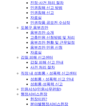
진정·사건 처리 절차
인권침해 신고 방법
인권침해 신고
자료실
인권작품 공모전 수상작
도봉구 옴부즈만
옴부즈만 소개
고충민원 신청방법 및 처리
옴부즈만 현황 및 근무일정
옴부즈만 민원 신청
자료실
갑질 피해 신고센터
갑질 피해 신고 안내
사건 처리 절차
직장 내 성희롱‧성폭력 신고센터
성희롱‧성폭력 신고 안내
성희롱·성폭력 신고
민원서식(민원사무편람)
행정서비스헌장
헌장이란?
분야별행정서비스헌장