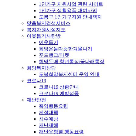
1인가구 지원사업 관련 사이트
1인가구 생활용품 대여사업
도봉구 1인가구지원 안내책자
맞춤복지검색서비스
복지자원시설지도
이웃돕기사랑방
이웃돕기
희망온돌따뜻한겨울나기
푸드뱅크/마켓
희망두배 청년통장/꿈나래통장
희망복지상담
도봉희망복지센터 운영 안내
코로나19
코로나19 상황안내
코로나19 예방접종
재난안전
폭염행동요령
제설대책
치수예방
재난재해
재난유형별 행동요령