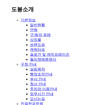
도봉소개
기본정보
일반현황
연혁
구/동의 유래
상징물
브랜드송
캐릭터송
슬로건 및 캐치프레이즈
둘리명예증명서
구청 안내
설립목적
행정조직안내
부서 안내
청사 안내
주차장 이용안내
업무시간 안내
오시는길
친절한공무원