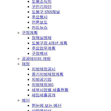
도봉소식지
구민기자단
도봉구 SNS채널
주요행사
언론보도
카드뉴스
구정계획
정책실명제
도봉구정 4개년 계획
주요업무계획
구정백서
공공데이터 개방
재정
지방재정공시
중기지방재정계획
지방공기업
지방재정365
세부사업별 세출현황
세입세출공개
예산
한눈에 보는 예산
사업예산서