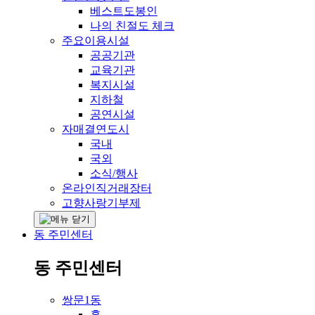
베스트도봉인
나의 친절도 체크
주요이용시설
공공기관
교육기관
복지시설
지하철
공연시설
자매결연도시
국내
국외
소식/행사
온라인직거래장터
고향사랑기부제
동 주민센터
동 주민센터
쌍문1동
홈