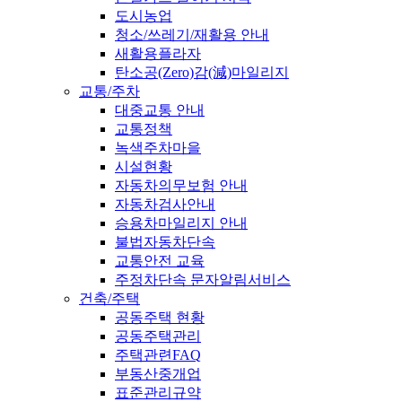
도시농업
청소/쓰레기/재활용 안내
새활용플라자
탄소공(Zero)감(減)마일리지
교통/주차
대중교통 안내
교통정책
녹색주차마을
시설현황
자동차의무보험 안내
자동차검사안내
승용차마일리지 안내
불법자동차단속
교통안전 교육
주정차단속 문자알림서비스
건축/주택
공동주택 현황
공동주택관리
주택관련FAQ
부동산중개업
표준관리규약