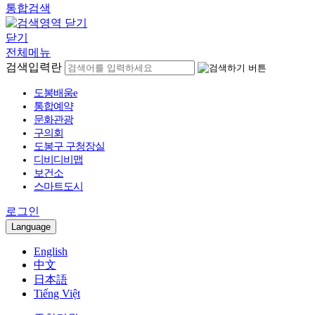
통합검색
닫기
전체메뉴
검색입력란
도봉배움e
통합예약
문화관광
구의회
도봉구 구청장실
디비디비맵
보건소
스마트도시
로그인
Language
English
中文
日本語
Tiếng Việt