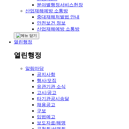
분야별행정서비스헌장
산업재해예방 소통방
중대재해처벌법 안내
안전보건 정보
산업재해예방 소통방
열린행정
열린행정
알림마당
공지사항
행사/모집
유관기관 소식
고시/공고
타기관공시송달
채용공고
구보
입법예고
보도자료/해명
공청회/설명회