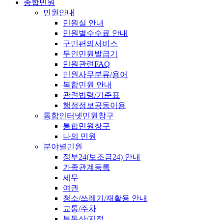
종합민원
민원안내
민원실 안내
민원별수수료 안내
구민편의서비스
무인민원발급기
민원관련FAQ
민원사무분류/용어
복합민원 안내
관련법령/기준표
행정정보공동이용
통합인터넷민원창구
통합민원창구
나의 민원
분야별민원
정부24(보조금24) 안내
가족관계등록
세무
여권
청소/쓰레기/재활용 안내
교통/주차
부동산/지적