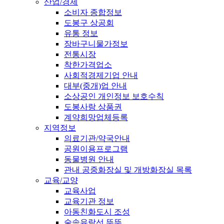
산업/경제
소비자 종합정보
도봉구 상공회
유통 정보
장바구니물가정보
전통시장
착한가격업소
사회적경제기업 안내
대부(중개)업 안내
소상공인 개인정보 보호수칙
도봉사랑 상품권
계약희망업체등록
지역정보
의료기관/약국안내
공원이용프로그램
동물병원 안내
관내 공중화장실 및 개방화장실 목록
교육/교양
교육사업
교육기관 정보
아동친화도시 조성
숲속유람선 뚜뚜