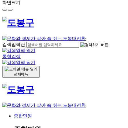
화면크기
검색입력란
통합검색
전체메뉴
종합민원