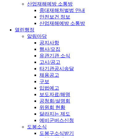
산업재해예방 소통방
중대재해처벌법 안내
안전보건 정보
산업재해예방 소통방
열린행정
알림마당
공지사항
행사/모집
유관기관 소식
고시/공고
타기관공시송달
채용공고
구보
입법예고
보도자료/해명
공청회/설명회
위원회 현황
달라지는 제도
예비군버스신청
도봉소식
도봉구소식받기