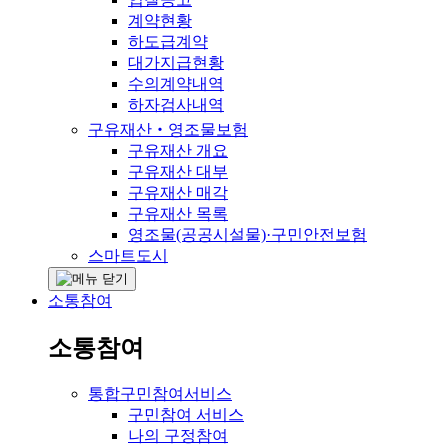
계약현황
하도급계약
대가지급현황
수의계약내역
하자검사내역
구유재산‧영조물보험
구유재산 개요
구유재산 대부
구유재산 매각
구유재산 목록
영조물(공공시설물)·구민안전보험
스마트도시
소통참여
소통참여
통합구민참여서비스
구민참여 서비스
나의 구정참여