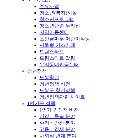
주요사업
청소년(복지)시설
청소년프로그램
청소년관련 누리집
지역아동센터
초안꿈마루 어린이식당
서울형 키즈카페
드림스타트
드림스타트 알림
우리동네키움센터
청년정책
도봉청년
청년정책 비전
도봉구 청년정책
청년정책관련 사이트
1인가구 정책
1인가구 정책 비전
건강ㆍ돌봄 분야
주거ㆍ안전 분야
고용ㆍ경제 분야
사회적 관계 분야