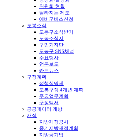
위원회 현황
달라지는 제도
예비군버스신청
도봉소식
도봉구소식받기
도봉소식지
구민기자단
도봉구 SNS채널
주요행사
언론보도
카드뉴스
구정계획
정책실명제
도봉구정 4개년 계획
주요업무계획
구정백서
공공데이터 개방
재정
지방재정공시
중기지방재정계획
지방공기업