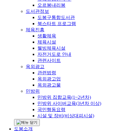
오르봉내리봉
도서관정보
도봉구통합도서관
북스타트 프로그램
체육진흥
생활체육
체육시설
웰빙체육시설
자전거도로 안내
관련사이트
옥외광고
관련법령
옥외광고업
옥외광고물
민방위
민방위 집합교육(1~2년차)
민방위 사이버교육(3년차 이상)
국민행동요령
시설 및 장비(비상대피시설)
도봉소개