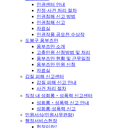
인권센터 안내
진정·사건 처리 절차
인권침해 신고 방법
인권침해 신고
자료실
인권작품 공모전 수상작
도봉구 옴부즈만
옴부즈만 소개
고충민원 신청방법 및 처리
옴부즈만 현황 및 근무일정
옴부즈만 민원 신청
자료실
갑질 피해 신고센터
갑질 피해 신고 안내
사건 처리 절차
직장 내 성희롱‧성폭력 신고센터
성희롱‧성폭력 신고 안내
성희롱·성폭력 신고
민원서식(민원사무편람)
행정서비스헌장
헌장이란?