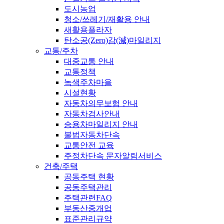
도시농업
청소/쓰레기/재활용 안내
새활용플라자
탄소공(Zero)감(減)마일리지
교통/주차
대중교통 안내
교통정책
녹색주차마을
시설현황
자동차의무보험 안내
자동차검사안내
승용차마일리지 안내
불법자동차단속
교통안전 교육
주정차단속 문자알림서비스
건축/주택
공동주택 현황
공동주택관리
주택관련FAQ
부동산중개업
표준관리규약