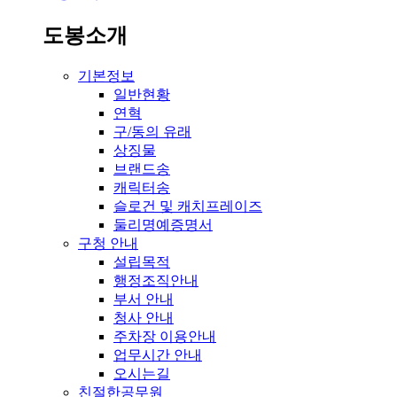
도봉소개
기본정보
일반현황
연혁
구/동의 유래
상징물
브랜드송
캐릭터송
슬로건 및 캐치프레이즈
둘리명예증명서
구청 안내
설립목적
행정조직안내
부서 안내
청사 안내
주차장 이용안내
업무시간 안내
오시는길
친절한공무원