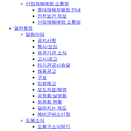
산업재해예방 소통방
중대재해처벌법 안내
안전보건 정보
산업재해예방 소통방
열린행정
알림마당
공지사항
행사/모집
유관기관 소식
고시/공고
타기관공시송달
채용공고
구보
입법예고
보도자료/해명
공청회/설명회
위원회 현황
달라지는 제도
예비군버스신청
도봉소식
도봉구소식받기