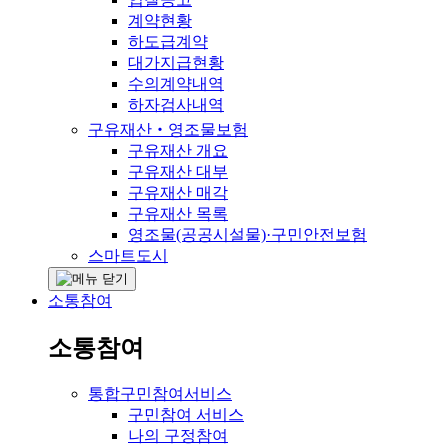
계약현황
하도급계약
대가지급현황
수의계약내역
하자검사내역
구유재산‧영조물보험
구유재산 개요
구유재산 대부
구유재산 매각
구유재산 목록
영조물(공공시설물)·구민안전보험
스마트도시
소통참여
소통참여
통합구민참여서비스
구민참여 서비스
나의 구정참여