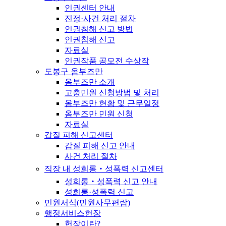
인권센터 안내
진정·사건 처리 절차
인권침해 신고 방법
인권침해 신고
자료실
인권작품 공모전 수상작
도봉구 옴부즈만
옴부즈만 소개
고충민원 신청방법 및 처리
옴부즈만 현황 및 근무일정
옴부즈만 민원 신청
자료실
갑질 피해 신고센터
갑질 피해 신고 안내
사건 처리 절차
직장 내 성희롱‧성폭력 신고센터
성희롱‧성폭력 신고 안내
성희롱·성폭력 신고
민원서식(민원사무편람)
행정서비스헌장
헌장이란?