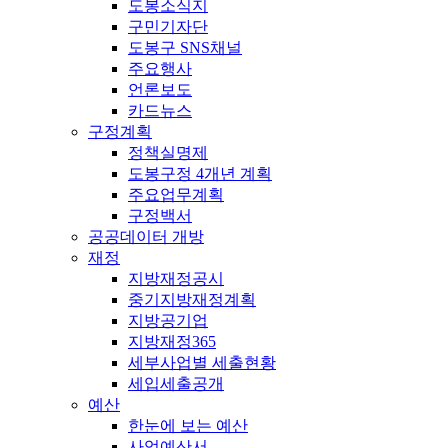
도봉소식지
구민기자단
도봉구 SNS채널
주요행사
언론보도
카드뉴스
구정계획
정책실명제
도봉구정 4개년 계획
주요업무계획
구정백서
공공데이터 개방
재정
지방재정공시
중기지방재정계획
지방공기업
지방재정365
세부사업별 세출현황
세입세출공개
예산
한눈에 보는 예산
사업예산서