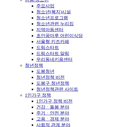
주요사업
청소년(복지)시설
청소년프로그램
청소년관련 누리집
지역아동센터
초안꿈마루 어린이식당
서울형 키즈카페
드림스타트
드림스타트 알림
우리동네키움센터
청년정책
도봉청년
청년정책 비전
도봉구 청년정책
청년정책관련 사이트
1인가구 정책
1인가구 정책 비전
건강ㆍ돌봄 분야
주거ㆍ안전 분야
고용ㆍ경제 분야
사회적 관계 분야