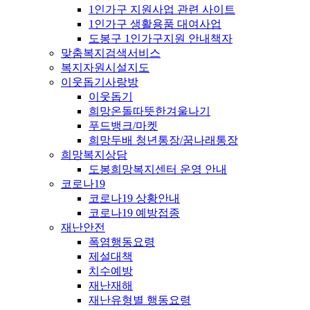
1인가구 지원사업 관련 사이트
1인가구 생활용품 대여사업
도봉구 1인가구지원 안내책자
맞춤복지검색서비스
복지자원시설지도
이웃돕기사랑방
이웃돕기
희망온돌따뜻한겨울나기
푸드뱅크/마켓
희망두배 청년통장/꿈나래통장
희망복지상담
도봉희망복지센터 운영 안내
코로나19
코로나19 상황안내
코로나19 예방접종
재난안전
폭염행동요령
제설대책
치수예방
재난재해
재난유형별 행동요령