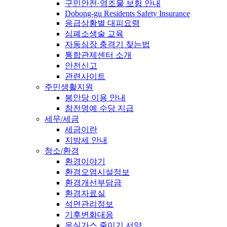
구민안전·영조물 보험 안내
Dobong-gu Residents Safety Insurance
응급상황별 대피요령
심폐소생술 교육
자동심장 충격기 찾는법
통합관제센터 소개
안전신고
관련사이트
주민생활지원
봉안당 이용 안내
참전명예 수당 지급
세무/세금
세금이란
지방세 안내
청소/환경
환경이야기
환경오염시설정보
환경개선부담금
환경자료실
석면관리정보
기후변화대응
온실가스 줄이기 서약