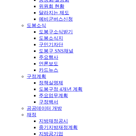
위원회 현황
달라지는 제도
예비군버스신청
도봉소식
도봉구소식받기
도봉소식지
구민기자단
도봉구 SNS채널
주요행사
언론보도
카드뉴스
구정계획
정책실명제
도봉구정 4개년 계획
주요업무계획
구정백서
공공데이터 개방
재정
지방재정공시
중기지방재정계획
지방공기업