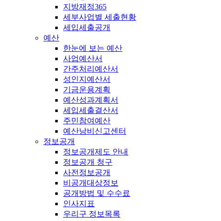
지방재정365
세부사업별 세출현황
세입세출공개
예산
한눈에 보는 예산
사업예산서
간주처리예산서
성인지예산서
기금운용계획
예산성과계획서
세입세출결산서
주민참여예산
예산낭비신고센터
정보공개
정보공개제도 안내
정보공개 청구
사전정보공개
비공개대상정보
공개방법 및 수수료
인사지표
우리구 정보목록