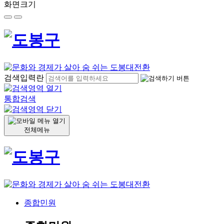
화면크기
검색입력란
통합검색
전체메뉴
종합민원