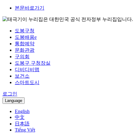
본문바로가기
이 누리집은 대한민국 공식 전자정부 누리집입니다.
도봉구청
도봉배움e
통합예약
문화관광
구의회
도봉구 구청장실
디비디비맵
보건소
스마트도시
로그인
Language
English
中文
日本語
Tiếng Việt