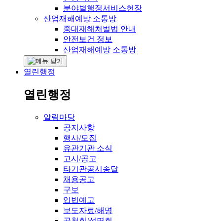
분야별행정서비스헌장
산업재해예방 소통방
중대재해처벌법 안내
안전보건 정보
산업재해예방 소통방
열린행정
열린행정
알림마당
공지사항
행사/모집
유관기관 소식
고시/공고
타기관공시송달
채용공고
구보
입법예고
보도자료/해명
공청회/설명회