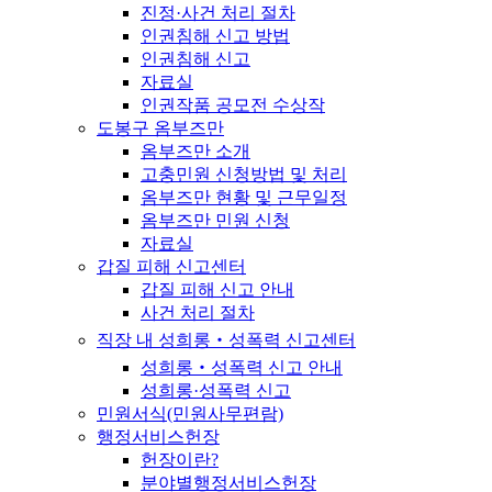
진정·사건 처리 절차
인권침해 신고 방법
인권침해 신고
자료실
인권작품 공모전 수상작
도봉구 옴부즈만
옴부즈만 소개
고충민원 신청방법 및 처리
옴부즈만 현황 및 근무일정
옴부즈만 민원 신청
자료실
갑질 피해 신고센터
갑질 피해 신고 안내
사건 처리 절차
직장 내 성희롱‧성폭력 신고센터
성희롱‧성폭력 신고 안내
성희롱·성폭력 신고
민원서식(민원사무편람)
행정서비스헌장
헌장이란?
분야별행정서비스헌장