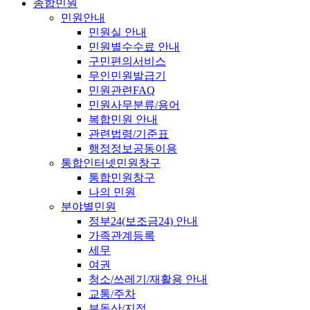
종합민원
민원안내
민원실 안내
민원별수수료 안내
구민편의서비스
무인민원발급기
민원관련FAQ
민원사무분류/용어
복합민원 안내
관련법령/기준표
행정정보공동이용
통합인터넷민원창구
통합민원창구
나의 민원
분야별민원
정부24(보조금24) 안내
가족관계등록
세무
여권
청소/쓰레기/재활용 안내
교통/주차
부동산/지적