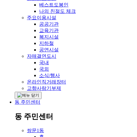
베스트도봉인
나의 친절도 체크
주요이용시설
공공기관
교육기관
복지시설
지하철
공연시설
자매결연도시
국내
국외
소식/행사
온라인직거래장터
고향사랑기부제
동 주민센터
동 주민센터
쌍문1동
홈