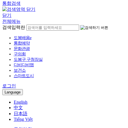
통합검색
닫기
전체메뉴
검색입력란
도봉배움e
통합예약
문화관광
구의회
도봉구 구청장실
디비디비맵
보건소
스마트도시
로그인
Language
English
中文
日本語
Tiếng Việt