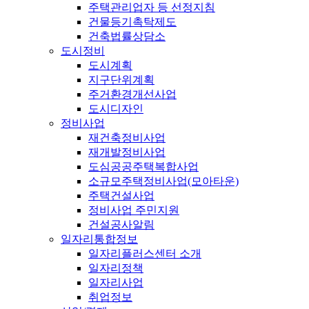
주택관리업자 등 선정지침
건물등기촉탁제도
건축법률상담소
도시정비
도시계획
지구단위계획
주거환경개선사업
도시디자인
정비사업
재건축정비사업
재개발정비사업
도심공공주택복합사업
소규모주택정비사업(모아타운)
주택건설사업
정비사업 주민지원
건설공사알림
일자리통합정보
일자리플러스센터 소개
일자리정책
일자리사업
취업정보