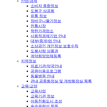
산업/경제
소비자 종합정보
도봉구 상공회
유통 정보
장바구니물가정보
전통시장
착한가격업소
사회적경제기업 안내
대부(중개)업 안내
소상공인 개인정보 보호수칙
도봉사랑 상품권
계약희망업체등록
지역정보
의료기관/약국안내
공원이용프로그램
동물병원 안내
관내 공중화장실 및 개방화장실 목록
교육/교양
교육사업
교육기관 정보
아동친화도시 조성
숲속유람선 뚜뚜