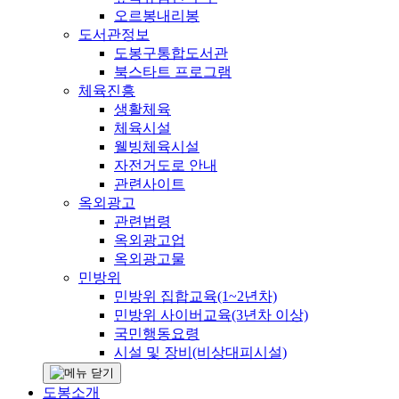
오르봉내리봉
도서관정보
도봉구통합도서관
북스타트 프로그램
체육진흥
생활체육
체육시설
웰빙체육시설
자전거도로 안내
관련사이트
옥외광고
관련법령
옥외광고업
옥외광고물
민방위
민방위 집합교육(1~2년차)
민방위 사이버교육(3년차 이상)
국민행동요령
시설 및 장비(비상대피시설)
도봉소개