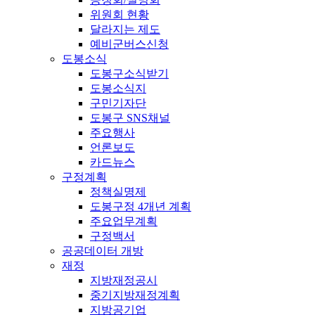
위원회 현황
달라지는 제도
예비군버스신청
도봉소식
도봉구소식받기
도봉소식지
구민기자단
도봉구 SNS채널
주요행사
언론보도
카드뉴스
구정계획
정책실명제
도봉구정 4개년 계획
주요업무계획
구정백서
공공데이터 개방
재정
지방재정공시
중기지방재정계획
지방공기업