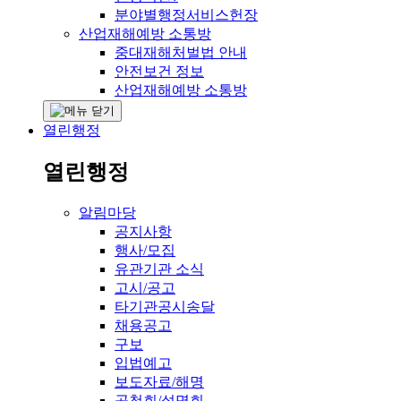
분야별행정서비스헌장
산업재해예방 소통방
중대재해처벌법 안내
안전보건 정보
산업재해예방 소통방
열린행정
열린행정
알림마당
공지사항
행사/모집
유관기관 소식
고시/공고
타기관공시송달
채용공고
구보
입법예고
보도자료/해명
공청회/설명회