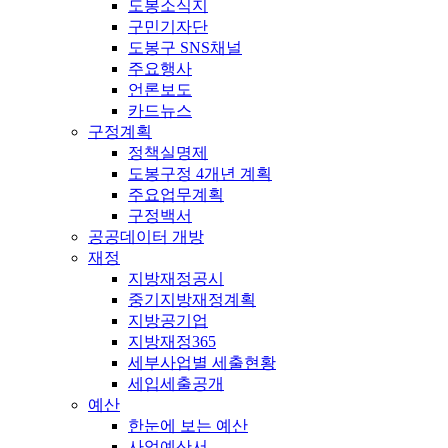
도봉소식지
구민기자단
도봉구 SNS채널
주요행사
언론보도
카드뉴스
구정계획
정책실명제
도봉구정 4개년 계획
주요업무계획
구정백서
공공데이터 개방
재정
지방재정공시
중기지방재정계획
지방공기업
지방재정365
세부사업별 세출현황
세입세출공개
예산
한눈에 보는 예산
사업예산서