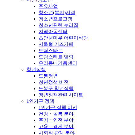
주요사업
청소년(복지)시설
청소년프로그램
청소년관련 누리집
지역아동센터
초안꿈마루 어린이식당
서울형 키즈카페
드림스타트
드림스타트 알림
우리동네키움센터
청년정책
도봉청년
청년정책 비전
도봉구 청년정책
청년정책관련 사이트
1인가구 정책
1인가구 정책 비전
건강ㆍ돌봄 분야
주거ㆍ안전 분야
고용ㆍ경제 분야
사회적 관계 분야