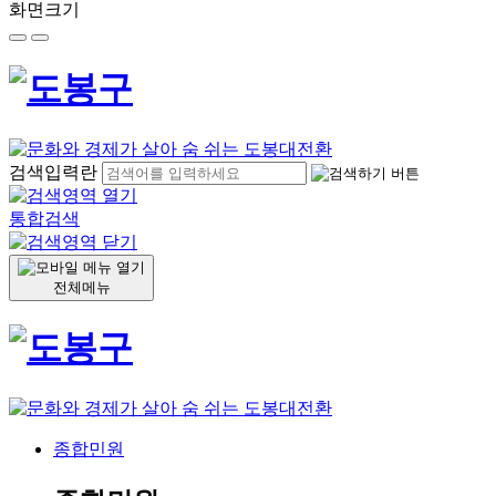
화면크기
검색입력란
통합검색
전체메뉴
종합민원