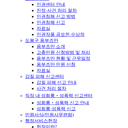
인권센터 안내
진정·사건 처리 절차
인권침해 신고 방법
인권침해 신고
자료실
인권작품 공모전 수상작
도봉구 옴부즈만
옴부즈만 소개
고충민원 신청방법 및 처리
옴부즈만 현황 및 근무일정
옴부즈만 민원 신청
자료실
갑질 피해 신고센터
갑질 피해 신고 안내
사건 처리 절차
직장 내 성희롱‧성폭력 신고센터
성희롱‧성폭력 신고 안내
성희롱·성폭력 신고
민원서식(민원사무편람)
행정서비스헌장
헌장이란?