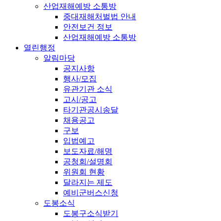
산업재해예방 소통방
중대재해처벌법 안내
안전보건 정보
산업재해예방 소통방
열린행정
알림마당
공지사항
행사/모집
유관기관 소식
고시/공고
타기관공시송달
채용공고
구보
입법예고
보도자료/해명
공청회/설명회
위원회 현황
달라지는 제도
예비군버스신청
도봉소식
도봉구소식받기