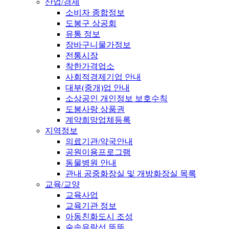
산업/경제
소비자 종합정보
도봉구 상공회
유통 정보
장바구니물가정보
전통시장
착한가격업소
사회적경제기업 안내
대부(중개)업 안내
소상공인 개인정보 보호수칙
도봉사랑 상품권
계약희망업체등록
지역정보
의료기관/약국안내
공원이용프로그램
동물병원 안내
관내 공중화장실 및 개방화장실 목록
교육/교양
교육사업
교육기관 정보
아동친화도시 조성
숲속유람선 뚜뚜