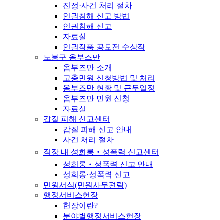
진정·사건 처리 절차
인권침해 신고 방법
인권침해 신고
자료실
인권작품 공모전 수상작
도봉구 옴부즈만
옴부즈만 소개
고충민원 신청방법 및 처리
옴부즈만 현황 및 근무일정
옴부즈만 민원 신청
자료실
갑질 피해 신고센터
갑질 피해 신고 안내
사건 처리 절차
직장 내 성희롱‧성폭력 신고센터
성희롱‧성폭력 신고 안내
성희롱·성폭력 신고
민원서식(민원사무편람)
행정서비스헌장
헌장이란?
분야별행정서비스헌장