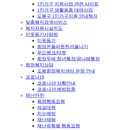
1인가구 지원사업 관련 사이트
1인가구 생활용품 대여사업
도봉구 1인가구지원 안내책자
맞춤복지검색서비스
복지자원시설지도
이웃돕기사랑방
이웃돕기
희망온돌따뜻한겨울나기
푸드뱅크/마켓
희망두배 청년통장/꿈나래통장
희망복지상담
도봉희망복지센터 운영 안내
코로나19
코로나19 상황안내
코로나19 예방접종
재난안전
폭염행동요령
제설대책
치수예방
재난재해
재난유형별 행동요령