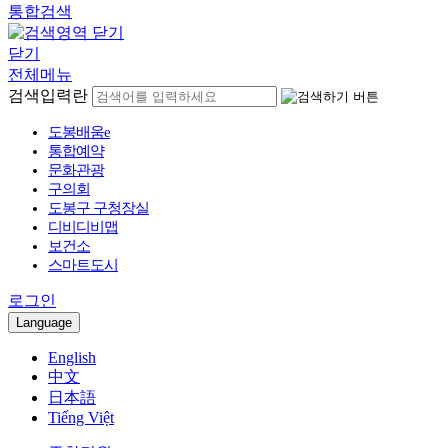
통합검색
닫기
전체메뉴
검색입력란
도봉배움e
통합예약
문화관광
구의회
도봉구 구청장실
디비디비맵
보건소
스마트도시
로그인
Language
English
中文
日本語
Tiếng Việt