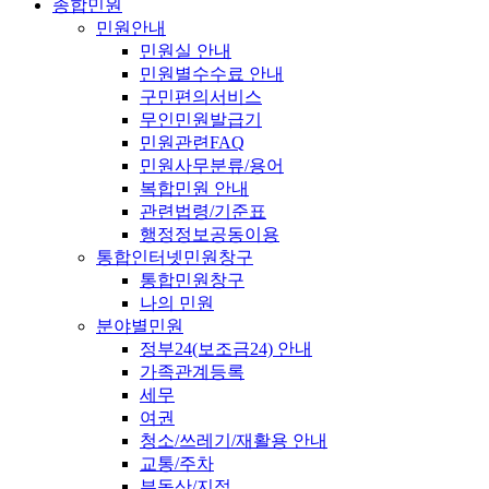
종합민원
민원안내
민원실 안내
민원별수수료 안내
구민편의서비스
무인민원발급기
민원관련FAQ
민원사무분류/용어
복합민원 안내
관련법령/기준표
행정정보공동이용
통합인터넷민원창구
통합민원창구
나의 민원
분야별민원
정부24(보조금24) 안내
가족관계등록
세무
여권
청소/쓰레기/재활용 안내
교통/주차
부동산/지적