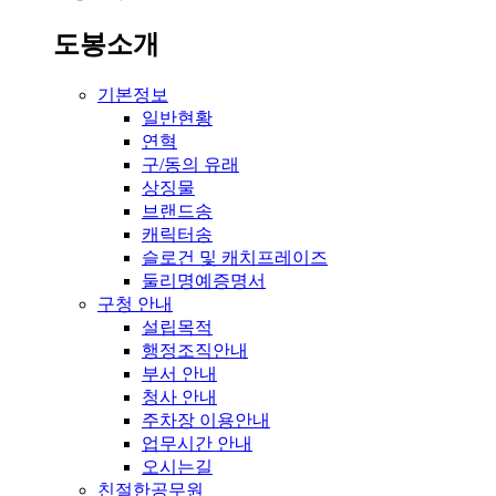
도봉소개
기본정보
일반현황
연혁
구/동의 유래
상징물
브랜드송
캐릭터송
슬로건 및 캐치프레이즈
둘리명예증명서
구청 안내
설립목적
행정조직안내
부서 안내
청사 안내
주차장 이용안내
업무시간 안내
오시는길
친절한공무원