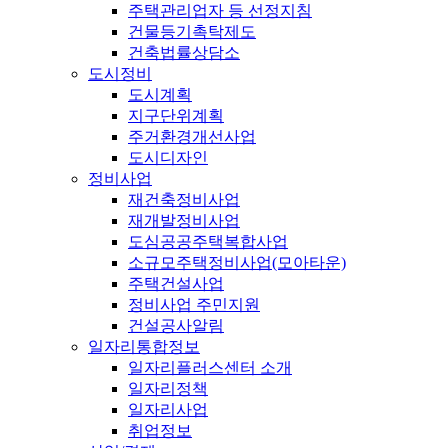
주택관리업자 등 선정지침
건물등기촉탁제도
건축법률상담소
도시정비
도시계획
지구단위계획
주거환경개선사업
도시디자인
정비사업
재건축정비사업
재개발정비사업
도심공공주택복합사업
소규모주택정비사업(모아타운)
주택건설사업
정비사업 주민지원
건설공사알림
일자리통합정보
일자리플러스센터 소개
일자리정책
일자리사업
취업정보