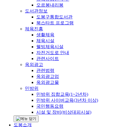
오르봉내리봉
도서관정보
도봉구통합도서관
북스타트 프로그램
체육진흥
생활체육
체육시설
웰빙체육시설
자전거도로 안내
관련사이트
옥외광고
관련법령
옥외광고업
옥외광고물
민방위
민방위 집합교육(1~2년차)
민방위 사이버교육(3년차 이상)
국민행동요령
시설 및 장비(비상대피시설)
도봉소개