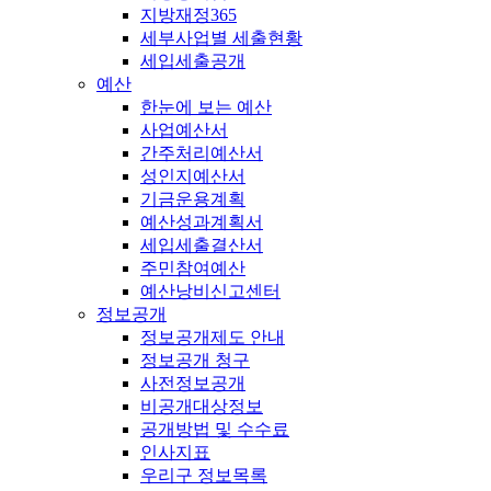
지방재정365
세부사업별 세출현황
세입세출공개
예산
한눈에 보는 예산
사업예산서
간주처리예산서
성인지예산서
기금운용계획
예산성과계획서
세입세출결산서
주민참여예산
예산낭비신고센터
정보공개
정보공개제도 안내
정보공개 청구
사전정보공개
비공개대상정보
공개방법 및 수수료
인사지표
우리구 정보목록