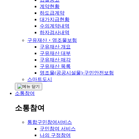
계약현황
하도급계약
대가지급현황
수의계약내역
하자검사내역
구유재산‧영조물보험
구유재산 개요
구유재산 대부
구유재산 매각
구유재산 목록
영조물(공공시설물)·구민안전보험
스마트도시
소통참여
소통참여
통합구민참여서비스
구민참여 서비스
나의 구정참여