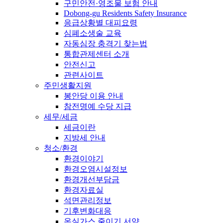
구민안전·영조물 보험 안내
Dobong-gu Residents Safety Insurance
응급상황별 대피요령
심폐소생술 교육
자동심장 충격기 찾는법
통합관제센터 소개
안전신고
관련사이트
주민생활지원
봉안당 이용 안내
참전명예 수당 지급
세무/세금
세금이란
지방세 안내
청소/환경
환경이야기
환경오염시설정보
환경개선부담금
환경자료실
석면관리정보
기후변화대응
온실가스 줄이기 서약