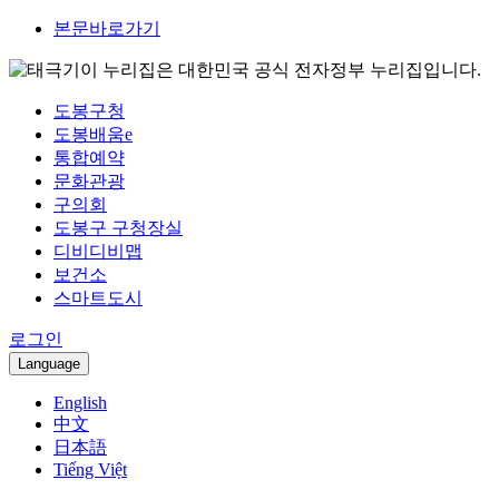
본문바로가기
이 누리집은 대한민국 공식 전자정부 누리집입니다.
도봉구청
도봉배움e
통합예약
문화관광
구의회
도봉구 구청장실
디비디비맵
보건소
스마트도시
로그인
Language
English
中文
日本語
Tiếng Việt