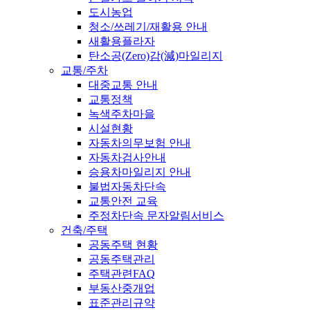
도시농업
청소/쓰레기/재활용 안내
새활용플라자
탄소공(Zero)감(減)마일리지
교통/주차
대중교통 안내
교통정책
녹색주차마을
시설현황
자동차의무보험 안내
자동차검사안내
승용차마일리지 안내
불법자동차단속
교통안전 교육
주정차단속 문자알림서비스
건축/주택
공동주택 현황
공동주택관리
주택관련FAQ
부동산중개업
표준관리규약