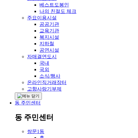
베스트도봉인
나의 친절도 체크
주요이용시설
공공기관
교육기관
복지시설
지하철
공연시설
자매결연도시
국내
국외
소식/행사
온라인직거래장터
고향사랑기부제
동 주민센터
동 주민센터
쌍문1동
홈